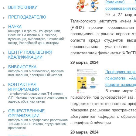
(филиале)
ВЫПУСКНИКУ
соревнования п
20 и 27 март
ПРЕПОДАВАТЕЛЮ
Таганрогского института имени 
НАУКА
(РИНХ) прошли соревнования
Конкурсы и гранты, конференции,
проводились в рамках первого э
Вестник ТИ имени А.П. Чехова,
публикации, библиотека, Чеховский
области среди студентов выс
центр, Российский день истории
соревнованиях участвовало
ЦЕНТР ПОВЫШЕНИЯ
представляли факультеты: ФПиС
КВАЛИФИКАЦИИ
29 марта, 2024
БИБЛИОТЕКА
информация о библиотеке, правила
Профориента
пользования, электронный каталог
психологии «Аб
КОНТАКТНАЯ
формат взаимод
ИНФОРМАЦИЯ
В конце марта 
телефонный справочник ТИ имени
психологии под руководством зав.
А.П. Чехова, почтовые и электронные
адреса, обратная связь
поддержке ответственного за про
Макарова расширено пространств
ОБЩЕСТВЕННЫЕ
ОРГАНИЗАЦИИ
абитуриентов кафедры с образо
информация о профсоюзе работников
спецификой обучения.
ТИ имени А.П. Чехова, студенческом
профсоюзе
28 марта, 2024