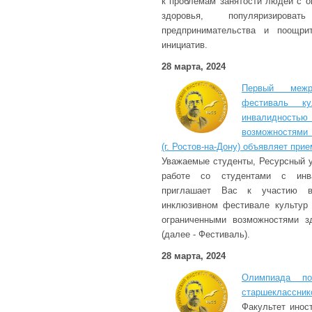
к проблемам занятости людей с 
здоровья, популяризиро
предпринимательства и поощри
инициатив.
28 марта, 2024
Первый межре
фестиваль к
инвалиднос
возможностями 
(г. Ростов-на-Дону) объявляет прие
Уважаемые студенты, Ресурсный у
работе со студентами с ин
приглашает Вас к участию в
инклюзивном фестивале культур
ограниченными возможностями з
(далее - Фестиваль).
28 марта, 2024
Олимпиада по
старшеклассник
Факультет инос