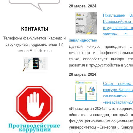
28 марта, 2024
Приглашаем В
Всероссийс
студенческих 
КОНТАКТЫ
завтра» с 
Телефоны факультетов, кафедр и
инвалидностью
структурных подразделений ТИ
Данный конкурс проводится с
имени А.П. Чехова
личностных и профессиональных
также способствует выбору тра
развития и трудоустройства в усл
28 марта, 2024
Старт приема
конкурс бизнес
самозанят
«инвастартап-20
«Инвастартап-2024» - это традици
общества инвалидов, который п
фондом региональных социальных
университетом «Синергия». Конку