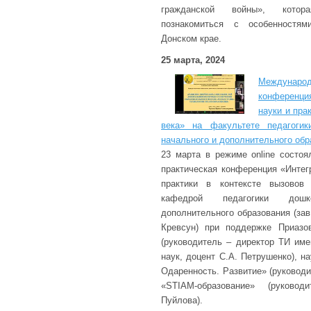
гражданской войны», котор
познакомиться с особенностя
Донском крае.
25 марта, 2024
Междунаро
конференция
науки и пра
века» на факультете педагогик
начального и дополнительного обр
23 марта в режиме online состо
практическая конференция «Интег
практики в контексте вызовов 
кафедрой педагогики дошк
дополнительного образования (за
Кревсун) при поддержке Приазо
(руководитель – директор ТИ име
наук, доцент С.А. Петрушенко), н
Одаренность. Развитие» (руководи
«STIAM-образование» (руково
Пуйлова).