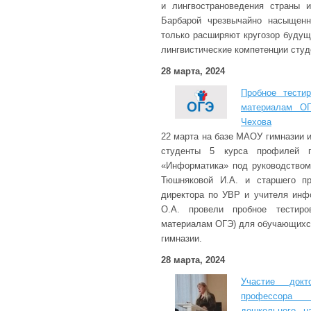
и лингвострановедения страны и
Барбарой чрезвычайно насыщен
только расширяют кругозор будущ
лингвистические компетенции студ
28 марта, 2024
Пробное тести
материалам ОГ
Чехова
22 марта на базе МАОУ гимназии и
студенты 5 курса профилей п
«Информатика» под руководством
Тюшняковой И.А. и старшего пр
директора по УВР и учителя инф
О.А. провели пробное тестиро
материалам ОГЭ) для обучающихся
гимназии.
28 марта, 2024
Участие докт
профессора
дошкольного, н