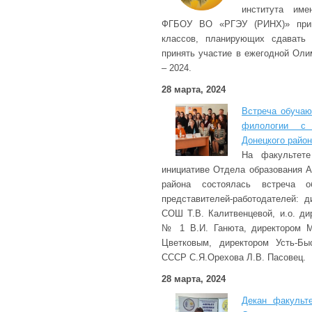
института име
ФГБОУ ВО «РГЭУ (РИНХ)» приг
классов, планирующих сдавать 
принять участие в ежегодной Оли
– 2024.
28 марта, 2024
Встреча обучаю
филологии с 
Донецкого райо
На факультет
инициативе Отдела образования А
района состоялась встреча о
представителей-работодателей: 
СОШ Т.В. Калитвенцевой, и.о. ди
№ 1 В.И. Ганюта, директором 
Цветковым, директором Усть-Бы
СССР С.Я.Орехова Л.В. Пасовец.
28 марта, 2024
Декан факульт