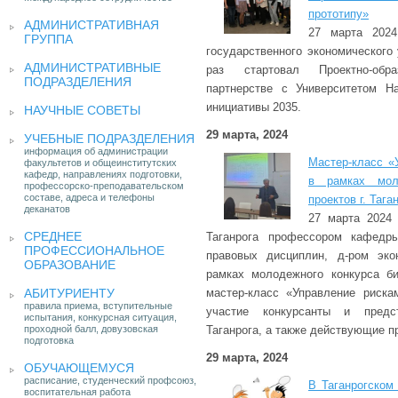
прототипу»
АДМИНИСТРАТИВНАЯ
27 марта 2024
ГРУППА
государственного экономического
АДМИНИСТРАТИВНЫЕ
раз стартовал Проектно-обр
ПОДРАЗДЕЛЕНИЯ
партнерстве с Университетом На
инициативы 2035.
НАУЧНЫЕ СОВЕТЫ
29 марта, 2024
УЧЕБНЫЕ ПОДРАЗДЕЛЕНИЯ
информация об администрации
Мастер-класс «
факультетов и общеинститутских
кафедр, направлениях подготовки,
в рамках моло
профессорско-преподавательском
составе, адреса и телефоны
проектов г. Тага
деканатов
27 марта 2024 
СРЕДНЕЕ
Таганрога профессором кафедры
ПРОФЕССИОНАЛЬНОЕ
правовых дисциплин, д-ром эко
ОБРАЗОВАНИЕ
рамках молодежного конкурса би
АБИТУРИЕНТУ
мастер-класс «Управление риска
правила приема, вступительные
участие конкурсанты и предст
испытания, конкурсная ситуация,
проходной балл, довузовская
Таганрога, а также действующие п
подготовка
29 марта, 2024
ОБУЧАЮЩЕМУСЯ
расписание, студенческий профсоюз,
В Таганрогском
воспитательная работа