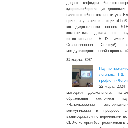
доцент кафедры биолого-геогр
здоровьесберегающих дисциплин,
научного общества института Е
приняли участие в лекции «Проб
как дидактическая основа STE
заместитель декана по нау
естествознания БГПУ имени
Станиславовна Сологуб), 
международного онлайн-проекта «
25 марта, 2024
Научно-практ
логопеда Г.Д.
профиля «Логоп
22 марта 2024 г
методики дошкольного, начал
образования состоялся науч
«Использование альтернат
коммуникации в процессе фор
взаимодействия с неречевыми де
ОВЗ», который был реализован в 