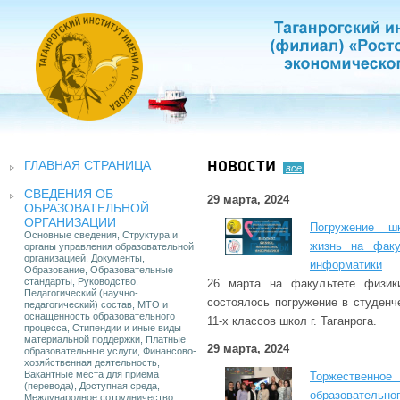
ГЛАВНАЯ СТРАНИЦА
НОВОСТИ
все
СВЕДЕНИЯ ОБ
29 марта, 2024
ОБРАЗОВАТЕЛЬНОЙ
ОРГАНИЗАЦИИ
Погружение ш
Основные сведения, Структура и
жизнь на факу
органы управления образовательной
организацией, Документы,
информатики
Образование, Образовательные
стандарты, Руководство.
26 марта на факультете физики
Педагогический (научно-
состоялось погружение в студенч
педагогический) состав, МТО и
оснащенность образовательного
11-х классов школ г. Таганрога.
процесса, Стипендии и иные виды
материальной поддержки, Платные
29 марта, 2024
образовательные услуги, Финансово-
хозяйственная деятельность,
Вакантные места для приема
Торжественн
(перевода), Доступная среда,
образовательн
Международное сотрудничество