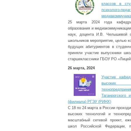
классов в сту
психолого-пед
медиакоммуник
25 марта 2024 года кафедра п
образования и медиакоммуникации
наук, доцента И.В. Челышевой 
школьников мероприятие, целью к
будущих абитуриентов в студенч
приняли участие выпускники шко
старшеклассники ГБОУ РО «Лицей-и
26 марта, 2024
Участие кафе
высоких
технопредпри
Таганрогского 
(филиала) РГЭУ (РИНХ)
С 18 по 24 марта в России проход
высоких технологий и технопре
масштабный сетевой проект, еж
школ Российской Федерации, п