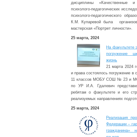
дисциплины «Качественные и 
психолого-педагогических исслед
психолого-педагогического обра
К.М. Купаревой была организов
мастерская «Портрет личности».
25 марта, 2024
На факультете 
погружение ш
жизнь
21 марта 2024 
и права состоялось погружение в
11 классов МОБУ СОШ № 23 и М
по УР И.А. Гдалевич представи
ребятам о факультете и его стр
реализуемых направлениях подгот
25 марта, 2024
Реализация про
Федерации – гар
гражданина» н
языков