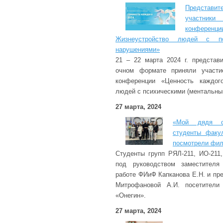
Представи
участники
конференци
Жизнеустройство людей с пси
нарушениями»
21 – 22 марта 2024 г. представ
очном формате приняли участие
конференции «Ценность каждог
людей с психическими (ментальны
27 марта, 2024
«Мой дядя са
студенты факу
посмотрели фил
Студенты групп РЯЛ-211, ИО-211
под руководством заместителя
работе ФИиФ Капканова Е.Н. и пр
Митрофановой А.И. посетители
«Онегин».
27 марта, 2024