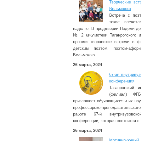
Творческие вст
Вельможко
Встреча с поэ
такие впечатл
надолго. В преддверии Недели де
№ 2 библиотеки Таганрогского и
прошли творческие встречи в ф
детским поэтом, поэтом-афор
Вельможко.
26 марта, 2024
67-ая внутриву
конференция
Таганрогский 
(филиал) Ф
приглашает обучающихся и их нау
профессорско-преподавательског
работе 67-й внутривузовск
конференции, которая состоится с 
26 марта, 2024
Мотивирующий т