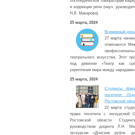
логопедической лаборатории кафе
и коррекции речи (науч. руководит
Н.В. Макарова).
25 марта, 2024
Всемирный день
27 марта начин
отмечается Ме
профессионал
театрального искусства. Этот пр
под девизом «Театр как сре
укрепления мира между народами»
25 марта, 2024
Студенты факу
посетили Отд
Ростовской обла
22 марта студе
права посетили с экскурсией 
Ростовской области. Студе
руководством доцента Л.Н. Ма
экскурсии «Донские рубли: д