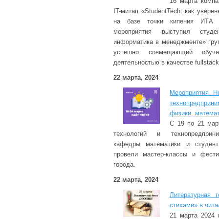
16 марта компа
IT-митап «StudentTech: как увере
на базе точки кипения ИТА
мероприятия выступил студ
информатика в менеджменте» гру
успешно совмещающий обуче
деятельностью в качестве fullstac
22 марта, 2024
Мероприятия Н
технопредприн
физики, матема
С 19 по 21 мар
технологий и технопредприни
кафедры математики и студен
провели мастер-классы и фест
города.
22 марта, 2024
Литературная 
стихами» в чита
21 марта 2024