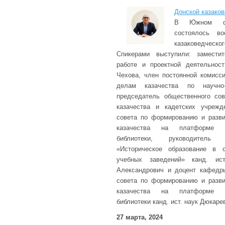
Донской казако
В Южном фед
состоялось во
казаковедчес
Спикерами выступили: замести
работе и проектной деятельнос
Чехова, член постоянной комисс
делам казачества по научно-и
председатель общественного со
казачества и кадетских учрежд
совета по формированию и разви
казачества на платформе Н
библиотеки, руководитель 
«Историческое образование в с
учебных заведений» канд. ис
Александрович и доцент кафедры
совета по формированию и разви
казачества на платформе Н
библиотеки канд. ист. наук Дюкаре
27 марта, 2024