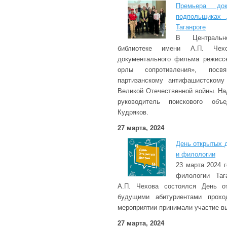
Премьера до
подпольщиках 
Таганроге
В Центральн
библиотеке имени А.П. Чех
документального фильма режисс
орлы сопротивления», посв
партизанскому антифашистском
Великой Отечественной войны. Н
руководитель поискового объ
Кудряков.
27 марта, 2024
День открытых 
и филологии
23 марта 2024 
филологии Таг
А.П. Чехова состоялся День о
будущими абитуриентами прохо
мероприятии принимали участие в
27 марта, 2024