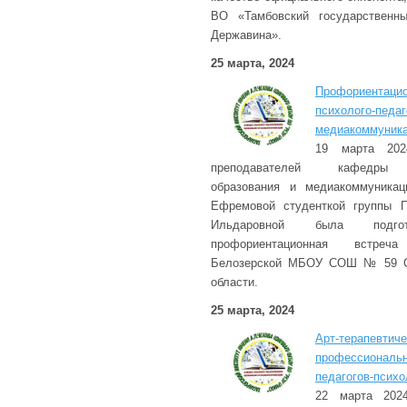
ВО «Тамбовский государственны
Державина».
25 марта, 2024
Профориента
психолого-пед
медиакоммуника
19 марта 202
преподавателей кафедры пс
образования и медиакоммуника
Ефремовой студенткой группы 
Ильдаровной была подго
профориентационная встреч
Белозерской МБОУ СОШ № 59 Са
области.
25 марта, 2024
Арт-терапе
профессионал
педагогов-психо
22 марта 202