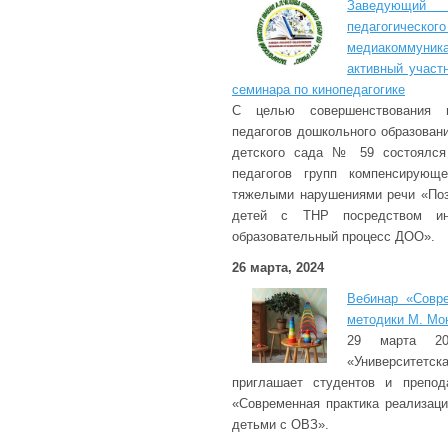
Заведующий
педагогиче
медиакоммун
активный участ
семинара по кинопедагогике
С целью совершенствования пе
педагогов дошкольного образовани
детского сада № 59 состоялся
педагогов групп компенсирующ
тяжелыми нарушениями речи «Поз
детей с ТНР посредством инт
образовательный процесс ДОО».
26 марта, 2024
Вебинар «Совре
методики М. Мо
29 марта 2
«Университет
приглашает студентов и препод
«Современная практика реализац
детьми с ОВЗ».