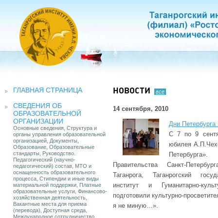
ГЛАВНАЯ СТРАНИЦА
НОВОСТИ
все
СВЕДЕНИЯ ОБ
14 сентября, 2010
ОБРАЗОВАТЕЛЬНОЙ
ОРГАНИЗАЦИИ
Дни Петербурга 
Основные сведения, Структура и
С 7 по 9 сент
органы управления образовательной
организацией, Документы,
юбилея А.П.Чех
Образование, Образовательные
стандарты, Руководство.
Петербурга»
Педагогический (научно-
Правительства Санкт-Петербур
педагогический) состав, МТО и
оснащенность образовательного
Таганрога, Таганрогский госуд
процесса, Стипендии и иные виды
институт и Гуманитарно-куль
материальной поддержки, Платные
образовательные услуги, Финансово-
подготовили культурно-просветите
хозяйственная деятельность,
Вакантные места для приема
я не миную…».
(перевода), Доступная среда,
Международное сотрудничество