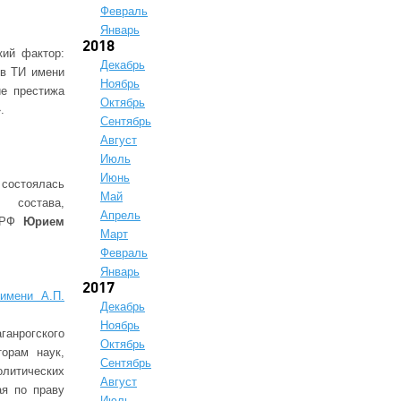
Февраль
Январь
2018
кий фактор:
Декабрь
ов ТИ имени
Ноябрь
ие престижа
Октябрь
.
Сентябрь
Август
Июль
Июнь
 состоялась
Май
о состава,
Апрель
я РФ
Юрием
Март
Февраль
Январь
2017
 имени А.П.
Декабрь
Ноябрь
анрогского
Октябрь
орам наук,
Сентябрь
олитических
Август
ая по праву
Июль