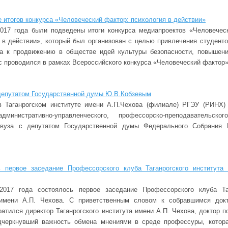
 итогов конкурса «Человеческий фактор: психология в действии»
017 года были подведены итоги конкурса медиапроектов «Человечес
 в действии», который был организован с целью привлечения студент
ва к продвижению в обществе идей культуры безопасности, повышен
с проводился в рамках Всероссийского конкурса «Человеческий фактор»
депутатом Государственной думы Ю.В.Кобзевым
 Таганрогском институте имени А.П.Чехова (филиале) РГЭУ (РИНХ)
дминистративно-управленческого, профессорско-преподавательског
 вуза с депутатом Государственной думы Федерального Собрани
ь первое заседание Профессорского клуба Таганрогского института
2017 года состоялось первое заседание Профессорского клуба Таг
 имени А.П. Чехова. С приветственным словом к собравшимся докт
атился директор Таганрогского института имени А.П. Чехова, доктор п
дчеркнувший важность обмена мнениями в среде профессуры, котор