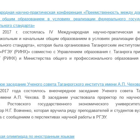
родная научно-практическая конференция «Преемственность между д
 общим образованием в условиях реализации федерального госуда
льного стандарта»
2017 г. состоялась IV Международная научно-практическая к
кольным и начальным общим образованием в условиях реализации ф
льного стандарта», которая была организована Таганрогским институтом
РГЭУ (РИНХ)» совместно с Управлением образования г. Таганрога пр
(РИНХ) и Министерства общего и профессионального образования 
ое заседание Ученого совета Таганрогского института имени А.П. Чехов
2017 года состоялось внеочередное заседание Ученого совета Таг
 имени А.П. Чехова. В заседании участвовала проректор по научно
м Ростовского государственного экономического университе
ор Н.Г. Вовченко, которая вручила ряду преподавателей и студентов ву
а с сообщением о перспективах научной работы в РГЭУ.
ая олимпиада по иностранным языкам