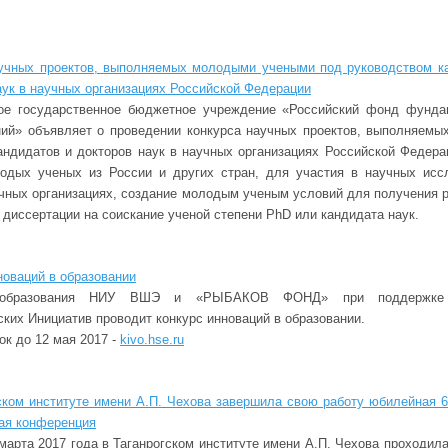
учных проектов, выполняемых молодыми учеными под руководством к
аук в научных организациях Российской Федерации
ое государственное бюджетное учреждение «Российский фонд фунда
ий» объявляет о проведении конкурса научных проектов, выполняем
ндидатов и докторов наук в научных организациях Российской Федера
одых ученых из России и других стран, для участия в научных исс
чных организациях, создание молодым ученым условий для получения р
диссертации на соискание ученой степени PhD или кандидата наук.
новаций в образовании
 образования НИУ ВШЭ и «РЫБАКОВ ФОНД» при поддержке 
ских Инициатив проводит конкурс инноваций в образовании.
ок до 12 мая 2017 -
kivo.hse.ru
ском институте имени А.П. Чехова завершила свою работу юбилейная 6
ая конференция
 марта 2017 года в Таганрогском институте имени А.П. Чехова проходил