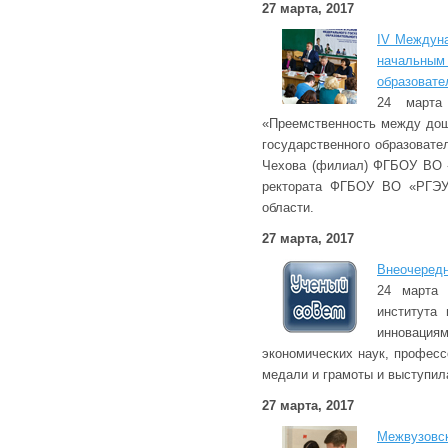
27 марта, 2017
IV Междуна
начальным
образовате
24 марта 
«Преемственность между дош
государственного образовате
Чехова (филиал) ФГБОУ ВО «
ректората ФГБОУ ВО «РГЭУ 
области.
27 марта, 2017
Внеочередн
24 марта 
института
инновация
экономических наук, професс
медали и грамоты и выступил
27 марта, 2017
Межвузовск