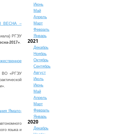
Июнь
Май
Апрель
Март
Я ВЕСНА –
Февраль
Январь
лиала) РГЭУ
2021
есна-2017»
.
Декабрь
Ноябрь
Октябрь
жественное
Сентябрь
Август
У ВО «РГЭУ
Июль
актической
Июнь
и».
Май
Апрель
Март
Февраль
ания Ямало-
Январь
2020
втономного
Декабрь
ого языка и