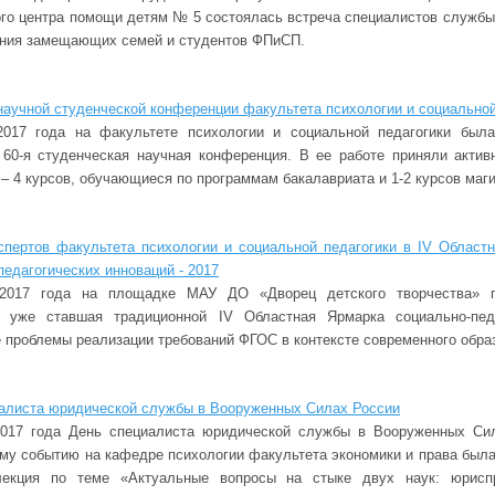
ого центра помощи детям № 5 состоялась встреча специалистов службы
ения замещающих семей и студентов ФПиСП.
 научной студенческой конференции факультета психологии и социальной
2017 года на факультете психологии и социальной педагогики была
60-я студенческая научная конференция. В ее работе приняли актив
 – 4 курсов, обучающиеся по программам бакалавриата и 1-2 курсов маг
спертов факультета психологии и социальной педагогики в IV Област
педагогических инноваций - 2017
2017 года на площадке МАУ ДО «Дворец детского творчества» г.
ь уже ставшая традиционной IV Областная Ярмарка социально-педа
е проблемы реализации требований ФГОС в контексте современного обра
алиста юридической службы в Вооруженных Силах России
2017 года День специалиста юридической службы в Вооруженных Сил
му событию на кафедре психологии факультета экономики и права был
лекция по теме «Актуальные вопросы на стыке двух наук: юрисп