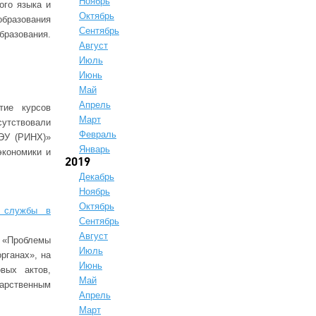
Ноябрь
ого языка и
Октябрь
образования
Сентябрь
бразования.
Август
Июль
Июнь
Май
Апрель
тие курсов
Март
сутствовали
Февраль
ГЭУ (РИНХ)»
Январь
экономики и
2019
Декабрь
Ноябрь
Октябрь
й службы в
Сентябрь
Август
л «Проблемы
Июль
рганах», на
Июнь
вых актов,
Май
арственным
Апрель
Март