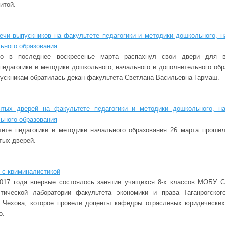
итой.
ечи выпускников на факультете педагогики и методики дошкольного, н
ьного образования
но в последнее воскресенье марта распахнул свои двери для в
педагогики и методики дошкольного, начального и дополнительного обр
ускникам обратилась декан факультета Светлана Васильевна Гармаш.
ытых дверей на факультете педагогики и методики дошкольного, на
ьного образования
ете педагогики и методики начального образования 26 марта проше
тых дверей.
 с криминалистикой
2017 года впервые состоялось занятие учащихся 8-х классов МОБУ
стической лаборатории факультета экономики и права Таганрогског
. Чехова, которое провели доценты кафедры отраслевых юридически
о.