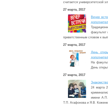
считается университетской эл
27 марта, 2017
Вечер встр
дополнител
Традицион
факультет 
приветственным словом к вып
27 марта, 2017
День откр
дополнител
На факульт
День откры
27 марта, 2017
Знакомство
24 марта 
криминали
имени А.П
Т.П. Агафонова и Я.В. Коженк