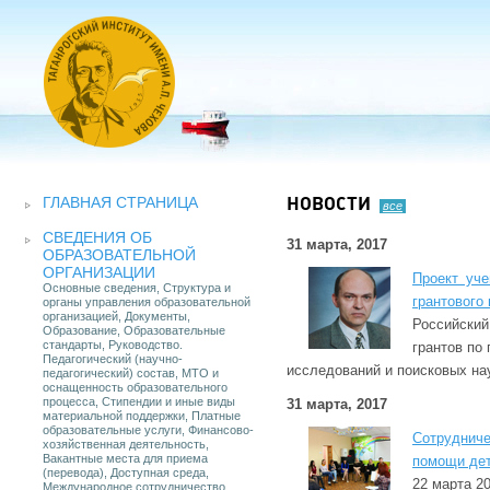
ГЛАВНАЯ СТРАНИЦА
НОВОСТИ
все
СВЕДЕНИЯ ОБ
31 марта, 2017
ОБРАЗОВАТЕЛЬНОЙ
ОРГАНИЗАЦИИ
Проект уче
Основные сведения, Структура и
грантового
органы управления образовательной
организацией, Документы,
Российски
Образование, Образовательные
стандарты, Руководство.
грантов по
Педагогический (научно-
исследований и поисковых н
педагогический) состав, МТО и
оснащенность образовательного
процесса, Стипендии и иные виды
31 марта, 2017
материальной поддержки, Платные
образовательные услуги, Финансово-
Сотруднич
хозяйственная деятельность,
Вакантные места для приема
помощи де
(перевода), Доступная среда,
22 марта 2
Международное сотрудничество