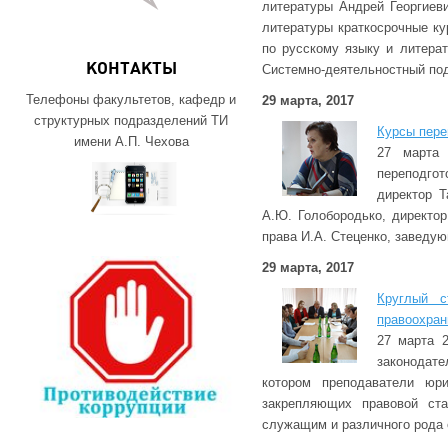
литературы Андрей Георгиев
литературы краткосрочные к
по русскому языку и литера
Системно-деятельностный под
КОНТАКТЫ
Телефоны факультетов, кафедр и
29 марта, 2017
структурных подразделений ТИ
Курсы пере
имени А.П. Чехова
27 марта 
переподгот
директор 
А.Ю. Голобородько, директо
права И.А. Стеценко, заведу
29 марта, 2017
Круглый с
правоохран
27 марта 
законодате
котором преподаватели юри
закрепляющих правовой ста
служащим и различного рода 