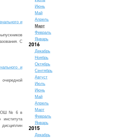
Июнь
Май
Апрель
ачального и
Март
Февраль
ыпускников
Январь
азования. С
2016
Декабрь
Ноябрь
Октябрь
чального и
Сентябрь
Август
л очередной
Июль
Июнь
Май
Апрель
Март
 СОШ № 6 в
Февраль
о института
Январь
х дисциплин
2015
Декабрь