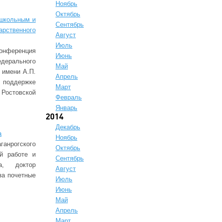
Ноябрь
Октябрь
ошкольным и
Сентябрь
рственного
Август
Июль
онференция
Июнь
едерального
Май
 имени А.П.
Апрель
и поддержке
Март
Ростовской
Февраль
Январь
2014
Декабрь
а
Ноябрь
анрогского
Октябрь
й работе и
Сентябрь
та, доктор
Август
за почетные
Июль
Июнь
Май
Апрель
Март