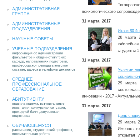
Таганрогск
АДМИНИСТРАТИВНАЯ
психологического сопровожд
ГРУППА
31 марта, 2017
АДМИНИСТРАТИВНЫЕ
ПОДРАЗДЕЛЕНИЯ
Итоги 60-й
28 марта 
НАУЧНЫЕ СОВЕТЫ
юбилейная 
УЧЕБНЫЕ ПОДРАЗДЕЛЕНИЯ
студенты 1
информация об администрации
факультетов и общеинститутских
31 марта, 2017
кафедр, направлениях подготовки,
профессорско-преподавательском
составе, адреса и телефоны деканатов
Участие эк
социально-
СРЕДНЕЕ
29 марта 
ПРОФЕССИОНАЛЬНОЕ
ОБРАЗОВАНИЕ
состоялас
инноваций - 2017 «Актуальны
АБИТУРИЕНТУ
правила приема, вступительные
31 марта, 2017
испытания, конкурсная ситуация,
проходной балл, довузовская
День специ
подготовка
29 марта 
ОБУЧАЮЩЕМУСЯ
Именно это
расписание, студенческий профсоюз,
воспитательная работа
открытая 