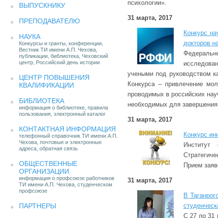
психологии».
ВЫПУСКНИКУ
31 марта, 2017
ПРЕПОДАВАТЕЛЮ
Конкурс на
НАУКА
докторов н
Конкурсы и гранты, конференции,
Вестник ТИ имени А.П. Чехова,
Федеральн
публикации, библиотека, Чеховский
центр, Российский день истории
исследован
учеными под руководством ка
ЦЕНТР ПОВЫШЕНИЯ
Конкурса – привлечение мол
КВАЛИФИКАЦИИ
проводимых в российских нау
БИБЛИОТЕКА
необходимых для завершения 
информация о библиотеке, правила
пользования, электронный каталог
31 марта, 2017
КОНТАКТНАЯ ИНФОРМАЦИЯ
Конкурс ин
телефонный справочник ТИ имени А.П.
Чехова, почтовые и электронные
Институт
адреса, обратная связь
Стратегиче
ОБЩЕСТВЕННЫЕ
Прием заяв
ОРГАНИЗАЦИИ
информация о профсоюзе работников
31 марта, 2017
ТИ имени А.П. Чехова, студенческом
профсоюзе
В Таганрог
ПАРТНЕРЫ
студенческ
С 27 по 31