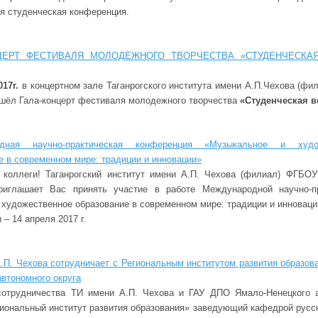
ая студенческая конференция.
ЦЕРТ ФЕСТИВАЛЯ МОЛОДЕЖНОГО ТВОРЧЕСТВА «СТУДЕНЧЕСКА
017г.
в концертном зале Таганрогского института имени А.П.Чехова (фи
шёл Гала-концерт фестиваля молодежного творчества
«Студенческая в
дная научно-практическая конференция «Музыкальное и худо
е в современном мире: традиции и инновации»
 коллеги! Таганрогский институт имени А.П. Чехова (филиал) ФГБО
риглашает Вас принять участие в работе Международной научно-пр
художественное образование в современном мире: традиции и инноваци
– 14 апреля 2017 г.
.П. Чехова сотрудничает с Региональным институтом развития образов
автономного округа
сотрудничества ТИ имени А.П. Чехова и ГАУ ДПО Ямало-Ненецкого а
гиональный институт развития образования» заведующий кафедрой русск