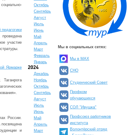
 социально-
Октябрь
Сентябрь
Август
Июль
 педагогики
Июнь
 проведена
Май
ное участие
Апрель
Мы в социальных сетях:
истратуры.
Март
Февраль
Мы в MAX
Январь
ной Ярмарке
2024
СНО
Декабрь
 Таганрога
Ноябрь
Студенческий Совет
гогических
Октябрь
Профком
зования».
Сентябрь
обучающихся
Август
Июль
СОЛ "Ивушка"
Июнь
Профсоюз работников
ах России.
Май
института
а посвящена
Апрель
Волонтёрский отряд
руденции и
Март