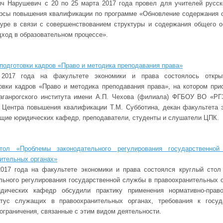
ич Нарушевич с 20 по 25 марта 2017 года провел для учителей русск
урсы повышения квалификации по программе «Обновление содержания 
туре в связи с совершенствованием структуры и содержания общего о
ход в образовательном процессе».
подготовки кадров «Право и методика преподавания права»
2017 года на факультете экономики и права состоялось откры
овки кадров «Право и методика преподавания права», на котором при
Таганрогского института имени А.П. Чехова (филиала) ФГБОУ ВО «Р
р Центра повышения квалификации Т.М. Субботина, декан факультета 
ющие юридических кафедр, преподаватели, студенты и слушатели ЦПК.
тол «Проблемы законодательного регулирования государственно
ительных органах»
2017 года на факультете экономики и права состоялся круглый сто
льного регулирования государственной службы в правоохранительных о
дических кафедр обсудили практику применения нормативно-право
тус служащих в правоохранительных органах, требования к госуд
ограничения, связанные с этим видом деятельности.