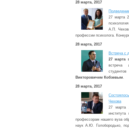
28 марта, 2017
Подведение
27 марта 2
психология
А.П. Чехо
профессии психолога. Конкур
28 марта, 2017
Встреча с 
27 марта
в
встреча а
студентов
Викторовичем Кобзевым
.
28 марта, 2017
Состоялос
Чехова
27 марта 
института
профессорам нашего вуза обр
наук А.Ю. Голобородько, по