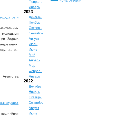
«БлагоТвори»
Февраль
Январь
2023
Декабрь
андидатов и
Ноябрь
Октябрь
ментальных
Сентябрь
ых молодыми
Август
ции. Задача
Июль
ледованиях,
Июнь
езультатов,
Май
Апрель
Март
Февраль
Агентства
Январь
2022
Декабрь
Ноябрь
Октябрь
Сентябрь
0-я научная
Август
Июль
а юбилейная