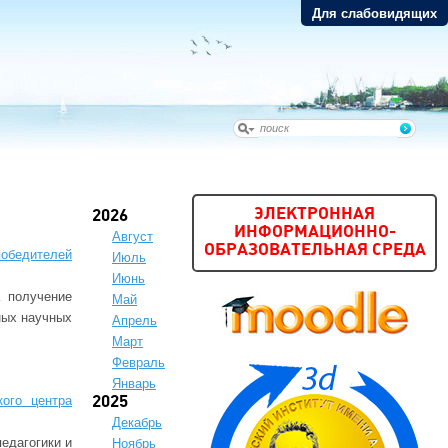
Для слабовидящих
ЭЛЕКТРОННАЯ
2026
ИНФОРМАЦИОННО-
Август
ОБРАЗОВАТЕЛЬНАЯ СРЕДА
победителей
Июль
Июнь
 получение
Май
ных научных
Апрель
Март
Февраль
Январь
кого центра
2025
Декабрь
едагогики и
Ноябрь