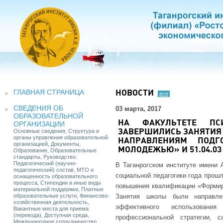
ГЛАВНАЯ СТРАНИЦА
НОВОСТИ
все
СВЕДЕНИЯ ОБ
03 марта, 2017
ОБРАЗОВАТЕЛЬНОЙ
НА ФАКУЛЬТЕТЕ ПС
ОРГАНИЗАЦИИ
Основные сведения, Структура и
ЗАВЕРШИЛИСЬ ЗАНЯТИЯ
органы управления образовательной
НАПРАВЛЕНИЯМ ПОДГО
организацией, Документы,
МОЛОДЕЖЬЮ» И 51.04.0
Образование, Образовательные
стандарты, Руководство.
Педагогический (научно-
В Таганрогском институте имени 
педагогический) состав, МТО и
социальной педагогики года прош
оснащенность образовательного
процесса, Стипендии и иные виды
повышения квалификации «Формир
материальной поддержки, Платные
образовательные услуги, Финансово-
Занятия школы были направле
хозяйственная деятельность,
эффективного использовани
Вакантные места для приема
(перевода), Доступная среда,
профессиональной стратегии, 
Международное сотрудничество