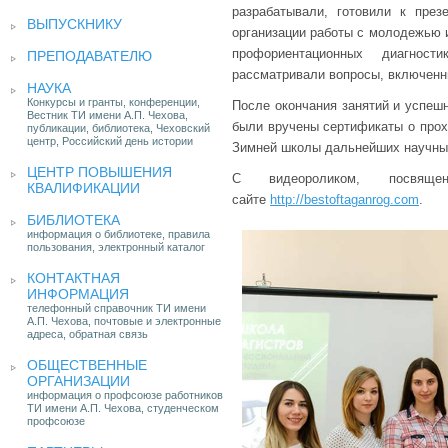
разрабатывали, готовили к пре
ВЫПУСКНИКУ
организации работы с молодежью и
профориентационных диагнос
ПРЕПОДАВАТЕЛЮ
рассматривали вопросы, включенн
НАУКА
Конкурсы и гранты, конференции,
После окончания занятий и успеш
Вестник ТИ имени А.П. Чехова,
были вручены сертификаты о про
публикации, библиотека, Чеховский
центр, Российский день истории
Зимней школы дальнейших научных
ЦЕНТР ПОВЫШЕНИЯ
С видеороликом, посвящ
КВАЛИФИКАЦИИ
сайте
http://bestoftaganrog.com
.
БИБЛИОТЕКА
информация о библиотеке, правила
пользования, электронный каталог
КОНТАКТНАЯ
ИНФОРМАЦИЯ
телефонный справочник ТИ имени
А.П. Чехова, почтовые и электронные
адреса, обратная связь
ОБЩЕСТВЕННЫЕ
ОРГАНИЗАЦИИ
информация о профсоюзе работников
ТИ имени А.П. Чехова, студенческом
профсоюзе