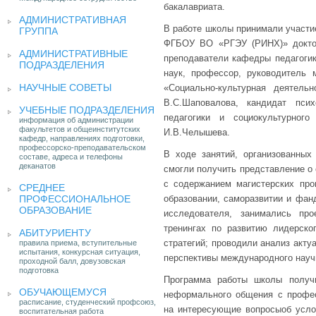
бакалавриата.
АДМИНИСТРАТИВНАЯ
В работе школы принимали участие
ГРУППА
ФГБОУ ВО «РГЭУ (РИНХ)» доктор
АДМИНИСТРАТИВНЫЕ
преподаватели кафедры педагогики
ПОДРАЗДЕЛЕНИЯ
наук, профессор, руководитель
НАУЧНЫЕ СОВЕТЫ
«Социально-культурная деятель
В.С.Шаповалова, кандидат пси
УЧЕБНЫЕ ПОДРАЗДЕЛЕНИЯ
педагогики и социокультурного
информация об администрации
факультетов и общеинститутских
И.В.Челышева.
кафедр, направлениях подготовки,
профессорско-преподавательском
В ходе занятий, организованных
составе, адреса и телефоны
деканатов
смогли получить представление о
с содержанием магистерских про
СРЕДНЕЕ
ПРОФЕССИОНАЛЬНОЕ
образовании, саморазвитии и фанд
ОБРАЗОВАНИЕ
исследователя, занимались про
тренингах по развитию лидерско
АБИТУРИЕНТУ
стратегий; проводили анализ акту
правила приема, вступительные
испытания, конкурсная ситуация,
перспективы международного научн
проходной балл, довузовская
подготовка
Программа работы школы получ
ОБУЧАЮЩЕМУСЯ
неформального общения с профес
расписание, студенческий профсоюз,
на интересующие вопросыоб услов
воспитательная работа