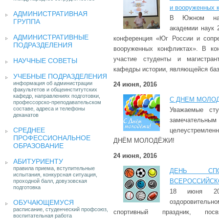
и вооруженных 
АДМИНИСТРАТИВНАЯ
В Южном нау
ГРУППА
академии наук 
АДМИНИСТРАТИВНЫЕ
конференция «Юг России и сопр
ПОДРАЗДЕЛЕНИЯ
вооруженных конфликтах». В ко
участие студенты и магистра
НАУЧНЫЕ СОВЕТЫ
кафедры истории, являющейся б
УЧЕБНЫЕ ПОДРАЗДЕЛЕНИЯ
информация об администрации
24 июня, 2016
факультетов и общеинститутских
кафедр, направлениях подготовки,
C ДНЕМ МОЛО
профессорско-преподавательском
составе, адреса и телефоны
Уважаемые сту
деканатов
замечательн
СРЕДНЕЕ
целеустремленн
ПРОФЕССИОНАЛЬНОЕ
ДНЁМ МОЛОДЁЖИ!
ОБРАЗОВАНИЕ
24 июня, 2016
АБИТУРИЕНТУ
правила приема, вступительные
ДЕНЬ СПО
испытания, конкурсная ситуация,
ВСЕРОССИЙСК
проходной балл, довузовская
подготовка
18 июня 20
оздоровительно
ОБУЧАЮЩЕМУСЯ
расписание, студенческий профсоюз,
спортивный праздник, посв
воспитательная работа