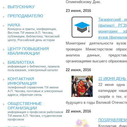
Олимпийскому Дню.
ВЫПУСКНИКУ
23 июня, 2016
ПРЕПОДАВАТЕЛЮ
Таганрогский 
НАУКА
(филиал) РГЭ
Конкурсы и гранты, конференции,
мониторинг эф
Вестник ТИ имени А.П. Чехова,
публикации, библиотека, Чеховский
вузов (филиалов
центр, Российский день истории
Мониторинг деятельности вуз
ЦЕНТР ПОВЫШЕНИЯ
проведен Министерством образ
КВАЛИФИКАЦИИ
анализа данных, предостав
организациями высшего образован
БИБЛИОТЕКА
информация о библиотеке, правила
22 июня, 2016
пользования, электронный каталог
КОНТАКТНАЯ
22 ИЮНЯ ДЕНЬ
ИНФОРМАЦИЯ
22 июня одна 
телефонный справочник ТИ имени
календаре наш
А.П. Чехова, почтовые и электронные
адреса, обратная связь
скорби о тех, 
будущего в годы Великой Отечест
ОБЩЕСТВЕННЫЕ
ОРГАНИЗАЦИИ
22 июня, 2016
информация о профсоюзе работников
ТИ имени А.П. Чехова, студенческом
профсоюзе
ПОЗДРАВЛЯЕМ
Коллектив факу