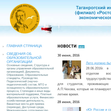
ГЛАВНАЯ СТРАНИЦА
НОВОСТИ
все
СВЕДЕНИЯ ОБ
30 июня, 2016
ОБРАЗОВАТЕЛЬНОЙ
ОРГАНИЗАЦИИ
Лето должно быт
Основные сведения, Структура и
28.06.2016г. 
органы управления образовательной
организацией, Документы,
отделом во
Образование, Образовательные
стандарты, Руководство.
трудоустройств
Педагогический (научно-
для студентов, проживающи
педагогический) состав, МТО и
оснащенность образовательного
А.П.Чехова, которые не планирую
процесса, Стипендии и иные виды
летнее время.
материальной поддержки, Платные
образовательные услуги, Финансово-
хозяйственная деятельность,
28 июня, 2016
Вакантные места для приема
(перевода), Доступная среда,
«Юг России и с
Международное сотрудничество