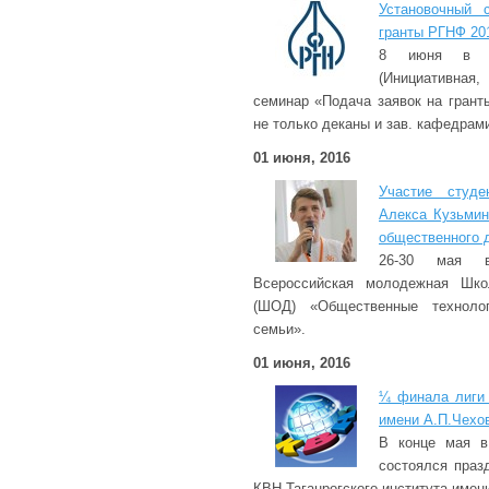
Установочный 
гранты РГНФ 20
8 июня в 1
(Инициативная,
семинар «Подача заявок на гран
не только деканы и зав. кафедрами
01 июня, 2016
Участие студ
Алекса Кузьмин
общественного 
26-30 мая в
Всероссийская молодежная Шко
(ШОД) «Общественные технолог
семьи».
01 июня, 2016
¼ финала лиги 
имени А.П.Чехо
В конце мая в
состоялся праз
КВН Таганрогского института имен