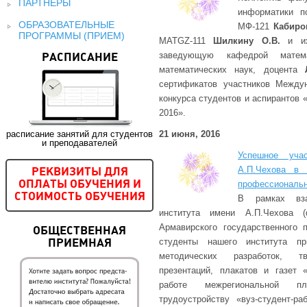
ПАРТНЕРЫ
информатики п
ОБРАЗОВАТЕЛЬНЫЕ
МФ-121
Кабиро
ПРОГРАММЫ (ПРИЕМ)
МАТGZ-111
Шилкину О.В.
и их
заведующую кафедрой матема
РАСПИСАНИЕ
математических наук, доцента
сертификатов участников Междун
конкурса студентов и аспирантов «D
2016».
расписание занятий для студентов
21 июня, 2016
и преподавателей
Успешное уча
А.П.Чехова в 
РЕКВИЗИТЫ ДЛЯ
профессиональн
ОПЛАТЫ ОБУЧЕНИЯ И
СТОИМОСТЬ ОБУЧЕНИЯ
В рамках взаи
института имени А.П.Чехова 
Армавирского государственного п
ОБЩЕСТВЕННАЯ
студенты нашего института пр
ПРИЕМНАЯ
методических разработок, т
презентаций, плакатов и газет 
работе межрегиональной п
трудоустройству «вуз-студент-р