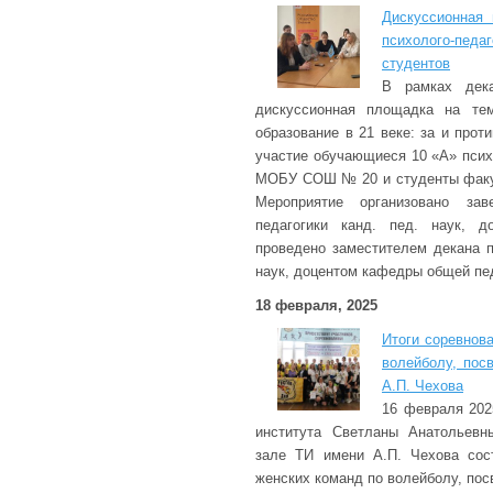
Дискуссионная
психолого-пе
студентов
В рамках дек
дискуссионная площадка на те
образование в 21 веке: за и прот
участие обучающиеся 10 «А» псих
МОБУ СОШ № 20 и студенты факул
Мероприятие организовано за
педагогики канд. пед. наук, д
проведено заместителем декана п
наук, доцентом кафедры общей пе
18 февраля, 2025
Итоги соревнов
волейболу, пос
А.П. Чехова
16 февраля 202
института Светланы Анатольевн
зале ТИ имени А.П. Чехова сос
женских команд по волейболу, пос