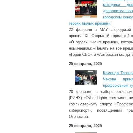
методики дош
дополнительног
городском конк
героях былых времен»
22 февраля в МАУ «Городской д
прошел XII Открытый городской к
«О героях былых времен», котор
номинациям: «Память на все време
«Герои СВО» и «Авторская солдатс
25 февраля, 2025
Команда Таганр
Чехова при
профсоюзном ту
20 февраля в киберспортивном
(РИНХ) «Cyber Light» состоялся 
компьютерному спорту «Профсо
киберспорт», посвященный пр
Отечества.
25 февраля, 2025