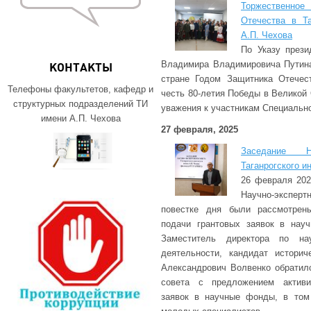
Торжественное
Отечества в Та
А.П. Чехова
По Указу прези
Владимира Владимировича Путина
КОНТАКТЫ
стране Годом Защитника Отечес
Телефоны факультетов, кафедр и
честь 80-летия Победы в Великой 
структурных подразделений ТИ
уважения к участникам Специально
имени А.П. Чехова
27 февраля, 2025
Заседание На
Таганрогского и
26 февраля 202
Научно-эксперт
повестке дня были рассмотрены
подачи грантовых заявок в науч
Заместитель директора по на
деятельности, кандидат историч
Александрович Волвенко обратил
совета с предложением активи
заявок в научные фонды, в том