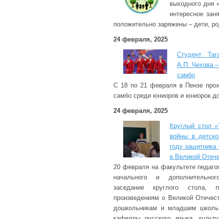
выходного дня 
интересное зан
положительно заряжены – дети, ро
24 февраля, 2025
Студент Таг
А.П. Чехова –
самбо
С 18 по 21 февраля в Пензе про
самбо среди юниоров и юниорок до
24 февраля, 2025
Круглый стол «
войны в детско
году защитника
в Великой Отеч
20 февраля на факультете педаго
начального и дополнительног
заседание круглого стола, п
произведениям о Великой Отечес
дошкольникам и младшим школьн
кафедры русского языка, культ