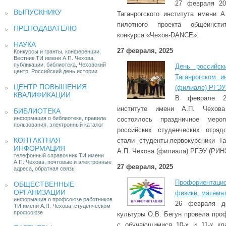
27 февраля 20
ВЫПУСКНИКУ
Таганрогского института имени 
пилотного проекта общеинстит
ПРЕПОДАВАТЕЛЮ
конкурса «Чехов-DANCE».
НАУКА
27 февраля, 2025
Конкурсы и гранты, конференции,
Вестник ТИ имени А.П. Чехова,
публикации, библиотека, Чеховский
День российск
центр, Российский день истории
Таганрогском и
ЦЕНТР ПОВЫШЕНИЯ
(филиале) РГЭУ
КВАЛИФИКАЦИИ
В феврале 20
институте имени А.П. Чехов
БИБЛИОТЕКА
информация о библиотеке, правила
состоялось праздничное меро
пользования, электронный каталог
российских студенческих отряд
КОНТАКТНАЯ
стали студенты-первокурсники Та
ИНФОРМАЦИЯ
А.П. Чехова (филиала) РГЭУ (РИН
телефонный справочник ТИ имени
А.П. Чехова, почтовые и электронные
27 февраля, 2025
адреса, обратная связь
Профориентаци
ОБЩЕСТВЕННЫЕ
ОРГАНИЗАЦИИ
физики, матема
информация о профсоюзе работников
26 февраля д
ТИ имени А.П. Чехова, студенческом
профсоюзе
культуры О.В. Бегун провела про
с обучающимися 10-х и 11-х 