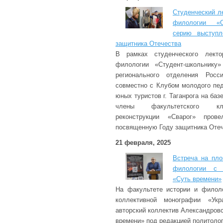
Студенческий л
филологии «С
серию выступл
защитника Отечества
В рамках студенческого лекто
филологии «Студент-школьнику
регионального отделения Росс
совместно с Клубом молодого педа
юных туристов г. Таганрога на ба
члены факультетского клу
реконструкции «Сварог» прове
посвященную Году защитника Отеч
21 февраля, 2025
Встреча на пло
филологии с 
«Суть времени»
На факультете истории и филоло
коллективной монографии «Укр
авторский коллектив Александров
времени» под редакцией политолог