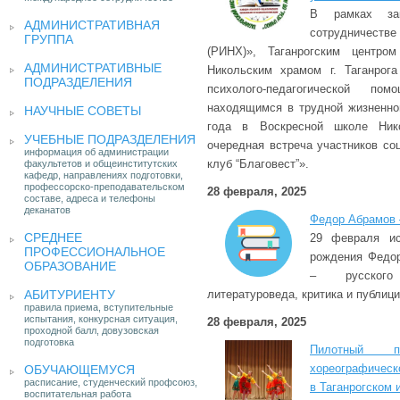
В рамках зак
АДМИНИСТРАТИВНАЯ
сотрудничест
ГРУППА
(РИНХ)», Таганрогским цен
АДМИНИСТРАТИВНЫЕ
Никольским храмом г. Таганрог
ПОДРАЗДЕЛЕНИЯ
психолого-педагогической 
находящимся в трудной жизненно
НАУЧНЫЕ СОВЕТЫ
года в Воскресной школе Нико
УЧЕБНЫЕ ПОДРАЗДЕЛЕНИЯ
очередная встреча участников со
информация об администрации
клуб “Благовест”».
факультетов и общеинститутских
кафедр, направлениях подготовки,
профессорско-преподавательском
28 февраля, 2025
составе, адреса и телефоны
деканатов
Федор Абрамов 
СРЕДНЕЕ
29 февраля ис
ПРОФЕССИОНАЛЬНОЕ
рождения Федо
ОБРАЗОВАНИЕ
– русского
АБИТУРИЕНТУ
литературоведа, критика и публици
правила приема, вступительные
испытания, конкурсная ситуация,
28 февраля, 2025
проходной балл, довузовская
подготовка
Пилотный пр
хореографическ
ОБУЧАЮЩЕМУСЯ
расписание, студенческий профсоюз,
в Таганрогском 
воспитательная работа