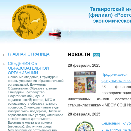
ГЛАВНАЯ СТРАНИЦА
НОВОСТИ
все
СВЕДЕНИЯ ОБ
28 февраля, 2025
ОБРАЗОВАТЕЛЬНОЙ
ОРГАНИЗАЦИИ
Продолжается 
Основные сведения, Структура и
факультета ино
органы управления образовательной
организацией, Документы,
28 феврал
Образование, Образовательные
стандарты, Руководство.
профориентац
Педагогический (научно-
иностранных языков состоя
педагогический) состав, МТО и
оснащенность образовательного
старшеклассниками МБОУ СОШ №5 
процесса, Стипендии и иные виды
материальной поддержки, Платные
28 февраля, 2025
образовательные услуги, Финансово-
хозяйственная деятельность,
Вакантные места для приема
Семейный клуб
(перевода), Доступная среда,
участников на н
Международное сотрудничество