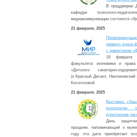
В преддверии 
кафедре психолого-педагог
медиакоммуникации состоялся «Ур
21 февраля, 2025
Профориентац
первого курса 
с директором «
19 февраля 2
факультета экономики и права
«Детского санаторно-оздоро
(х.Красный Десант, Неклиновский
Косоголовой.
21 февраля, 2025
Выставка «Защ
психологии о
кураторские ча
День защитн
праздник, напоминающий о муже
году эта дата приобретает осо