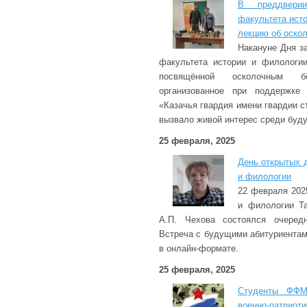
В преддвери
факультета ист
лекцию об оско
Накануне Дня з
факультета истории и филологии
посвящённой осколочным бо
организованное при поддержке 
«Казачья гвардия имени гвардии с
вызвало живой интерес среди буд
25 февраля, 2025
День открытых 
и филологии
22 февраля 202
и филологии Та
А.П. Чехова состоялся очеред
Встреча с будущими абитуриентам
в онлайн-формате.
25 февраля, 2025
Студенты ФФМ
военно-патрио