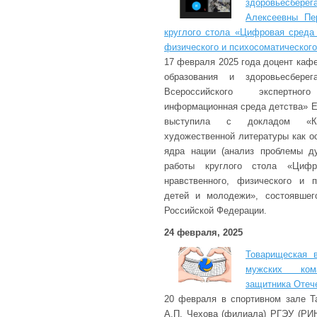
здоровьесбер
Алексеевны Пе
круглого стола «Цифровая среда 
физического и психосоматическог
17 февраля 2025 года доцент каф
образования и здоровьесберег
Всероссийского экспертно
информационная среда детства» 
выступила с докладом «Кла
художественной литературы как о
ядра нации (анализ проблемы ду
работы круглого стола «Цифр
нравственного, физического и п
детей и молодежи», состоявшег
Российской Федерации.
24 февраля, 2025
Товарищеская 
мужских ко
защитника Отеч
20 февраля в спортивном зале Та
А.П. Чехова (филиала) РГЭУ (РИ