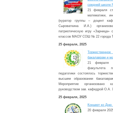
средней школе №
21 февраля ст
математики, и
(куратор группы – доцент каф
Сыроваткина И.А.) организ
патриотическую игру «Зарница»
классов МАОУ СОШ № 22 города Т
25 февраля, 2025
Торжествен
бакалаврам и м
21 февраля 
факультета п
педагогики состоялось торжест
высшем образовании бакалавра
Мероприятие организовано 
руководством зав. кафедрой О.А. 
25 февраля, 2025
Концерт ко Дню
20 февраля 2025