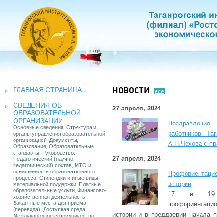
ГЛАВНАЯ СТРАНИЦА
НОВОСТИ
все
СВЕДЕНИЯ ОБ
27 апреля, 2024
ОБРАЗОВАТЕЛЬНОЙ
ОРГАНИЗАЦИИ
Поздравление
Основные сведения, Структура и
работников Таг
органы управления образовательной
организацией, Документы,
А.П.Чехова с п
Образование, Образовательные
стандарты, Руководство.
27 апреля, 2024
Педагогический (научно-
педагогический) состав, МТО и
оснащенность образовательного
Профориентаци
процесса, Стипендии и иные виды
истории
материальной поддержки, Платные
образовательные услуги, Финансово-
17 и 19 
хозяйственная деятельность,
Вакантные места для приема
профориентаци
(перевода), Доступная среда,
истории и в преддверии начала п
Международное сотрудничество