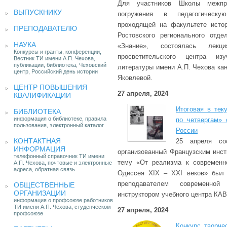
Для участников Школы межпред
ВЫПУСКНИКУ
погружения в педагогическ
проходящей на факультете исто
ПРЕПОДАВАТЕЛЮ
Ростовского регионального отде
НАУКА
«Знание», состоялась лекц
Конкурсы и гранты, конференции,
просветительского центра из
Вестник ТИ имени А.П. Чехова,
публикации, библиотека, Чеховский
литературы имени А.П. Чехова кан
центр, Российский день истории
Яковлевой.
ЦЕНТР ПОВЫШЕНИЯ
27 апреля, 2024
КВАЛИФИКАЦИИ
Итоговая в тек
БИБЛИОТЕКА
информация о библиотеке, правила
по четвергам» 
пользования, электронный каталог
России
КОНТАКТНАЯ
25 апреля сос
ИНФОРМАЦИЯ
организованный Французским инст
телефонный справочник ТИ имени
тему «От реализма к современно
А.П. Чехова, почтовые и электронные
адреса, обратная связь
Одиссея XIX – XXI веков» был 
преподавателем современно
ОБЩЕСТВЕННЫЕ
ОРГАНИЗАЦИИ
инструктором учебного центра КА
информация о профсоюзе работников
ТИ имени А.П. Чехова, студенческом
27 апреля, 2024
профсоюзе
Конкурс творче