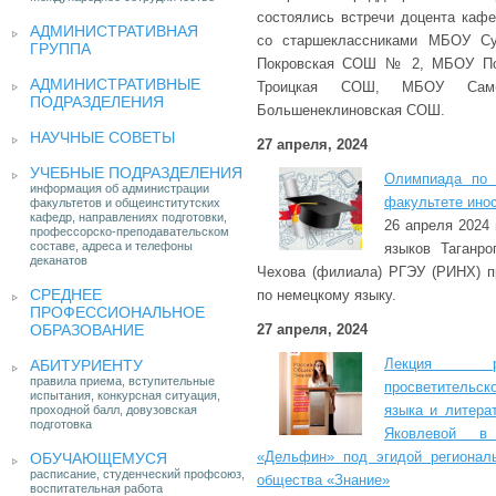
состоялись встречи доцента кафе
АДМИНИСТРАТИВНАЯ
со старшеклассниками МБОУ С
ГРУППА
Покровская СОШ № 2, МБОУ П
АДМИНИСТРАТИВНЫЕ
Троицкая СОШ, МБОУ Са
ПОДРАЗДЕЛЕНИЯ
Большенеклиновская СОШ.
НАУЧНЫЕ СОВЕТЫ
27 апреля, 2024
УЧЕБНЫЕ ПОДРАЗДЕЛЕНИЯ
Олимпиада по 
информация об администрации
факультете ино
факультетов и общеинститутских
кафедр, направлениях подготовки,
26 апреля 2024 
профессорско-преподавательском
составе, адреса и телефоны
языков Таганро
деканатов
Чехова (филиала) РГЭУ (РИНХ) 
СРЕДНЕЕ
по немецкому языку.
ПРОФЕССИОНАЛЬНОЕ
ОБРАЗОВАНИЕ
27 апреля, 2024
Лекция ру
АБИТУРИЕНТУ
правила приема, вступительные
просветительск
испытания, конкурсная ситуация,
языка и литера
проходной балл, довузовская
подготовка
Яковлевой 
«Дельфин» под эгидой региональ
ОБУЧАЮЩЕМУСЯ
расписание, студенческий профсоюз,
общества «Знание»
воспитательная работа