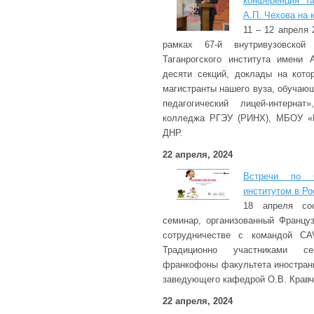
конференция Та
А.П. Чехова на 
11 – 12 апреля 
рамках 67-й внутривузовской 
Таганрогского института имени 
десяти секций, доклады на кото
магистранты нашего вуза, обучаю
педагогический лицей-интернат»
колледжа РГЭУ (РИНХ), МБОУ «
ДНР.
22 апреля, 2024
Встречи по ч
институтом в Ро
18 апреля сос
семинар, организованный Францу
сотрудничестве с командой CAV
Традиционно участниками с
франкофоны факультета иностран
заведующего кафедрой О.В. Кравч
22 апреля, 2024