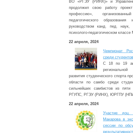
ВО «РГЭУ (РИНХ)» и Управления
продолжил свою работу проект 
профессию», организованн
педагогического образования
руководством канд. пед. наук,
психолого-педагогическом классе
22 апреля, 2024
Чемпионат Рос
среди студентов
С 18 по 19 ап
региональной
развития студенческого спорта п
области по самбо среди студен
сильнейших самбистов из пяти 
РГУПС, РГЭУ (РИНХ), ЮРГПУ (НПИ
22 апреля, 2024
Участие доц.
Макарова в экс
сессии по обс
результативно