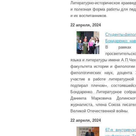
Литературно-историческое краеве
и полезная форма работы для пед
и их воспитанников.
22 апреля, 2024
Студенты-филол
Бондаренко: на
В рамках д
просветительск
языка и литературы имени А.П.Че
факультета истории и филологии
филологических наук, доцента 
участие в работе литературной
подпирал плечом», состоявшейс
Бондаренко. Литературное собр
Даниила Марковича Долинског
журналиста, члена Союза писате
Великой Отечественной войны.
22 апреля, 2024
67-я внутривуз