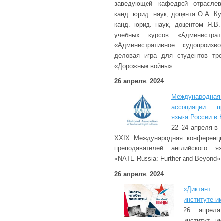
заведующей кафедрой отраслев
канд. юрид. наук, доцента О.А. 
канд. юрид. наук, доцентом Я.В
учебных курсов «Администрат
«Административное судопроизв
деловая игра для студентов тр
«Дорожные войны».
26 апреля, 2024
Международная
ассоциации пр
языка России в
22–24 апреля в
XXIX Международная конференци
преподавателей английского я
«NATE-Russia: Further and Beyond»
26 апреля, 2024
«Диктант 
институте и
26 апреля
институт и