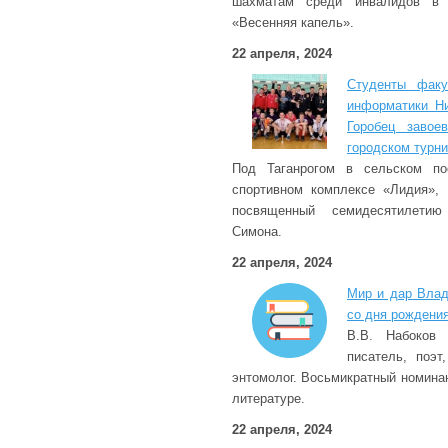
шахматам среди инвалидов в р
«Весенняя капель».
22 апреля, 2024
Студенты факу
информатики Н
Горобец завое
городском турни
Под Таганрогом в сельском по
спортивном комплексе «Лидия», 
посвященный семидесятилетию
Симона.
22 апреля, 2024
Мир и дар Влад
со дня рождения
В.В. Набоков 
писатель, поэт
энтомолог. Восьмикратный номина
литературе.
22 апреля, 2024