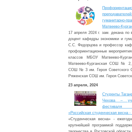
Профориен
преподавател
гуманитарно-п
Матвеево-Курга
17 апреля 2024 г. зам. декана по
доцент кафедры экономики и гум
С.С. Федорцова и профессор каф
профориентационные мероприятия
классов МБОУ Матвеево-Ку
Матвеево-Курганская СОШ № 2,
СОШ № 3 им. Героя Советского 
Ряженская СОШ им. Героя Советск
23 апреля, 2024
Студенты Таганр
Чехова – уча
фестиваля м
«Российская студенческая весна -
«Студенческая весна» - ежегод
крупнейшей программой поддержк
творчества в Ростовской области