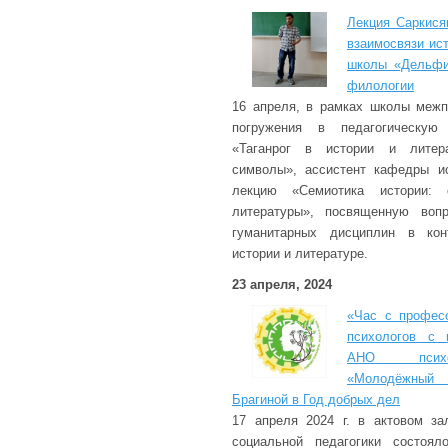
Лекция Саркися
взаимосвязи ис
школы «Дельфи
филологии
16 апреля, в рамках школы межп
погружения в педагогическу
«Таганрог в истории и литера
символы», ассистент кафедры ис
лекцию «Семиотика истории: 
литературы», посвященную воп
гуманитарных дисциплин в кон
истории и литературе.
23 апреля, 2024
«Час с профес
психологов с 
АНО психол
«Молодёжный
Брагиной в Год добрых дел
17 апреля 2024 г. в актовом за
социальной педагогики состоял