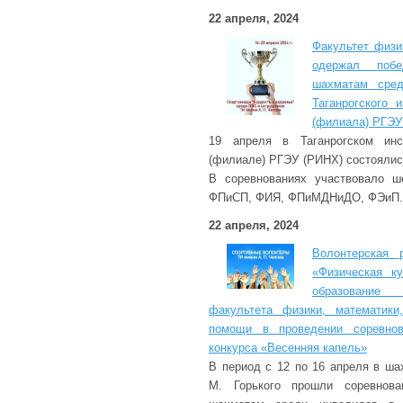
22 апреля, 2024
Факультет физи
одержал поб
шахматам сред
Таганрогского 
(филиала) РГЭУ
19 апреля в Таганрогском инс
(филиале) РГЭУ (РИНХ) состоялис
В соревнованиях участвовало 
ФПиСП, ФИЯ, ФПиМДНиДО, ФЭиП.
22 апреля, 2024
Волонтерская 
«Физическая к
образование 
факультета физики, математики
помощи в проведении соревнов
конкурса «Весенняя капель»
В период с 12 по 16 апреля в ша
М. Горького прошли соревнов