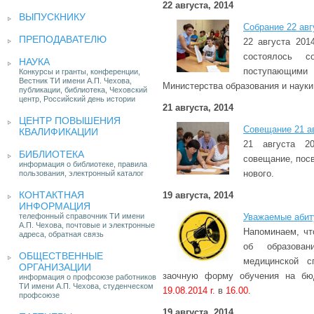
22 августа, 2014
ВЫПУСКНИКУ
Собрание 22 авг
ПРЕПОДАВАТЕЛЮ
22 августа 201
состоялось с
НАУКА
поступающими
Конкурсы и гранты, конференции,
Вестник ТИ имени А.П. Чехова,
Министерства образования и науки
публикации, библиотека, Чеховский
центр, Российский день истории
21 августа, 2014
ЦЕНТР ПОВЫШЕНИЯ
Совещание 21 ав
КВАЛИФИКАЦИИ
21 августа 20
БИБЛИОТЕКА
совещание, пос
информация о библиотеке, правила
нового.
пользования, электронный каталог
КОНТАКТНАЯ
19 августа, 2014
ИНФОРМАЦИЯ
телефонный справочник ТИ имени
Уважаемые абит
А.П. Чехова, почтовые и электронные
Напоминаем, чт
адреса, обратная связь
об образован
ОБЩЕСТВЕННЫЕ
медицинской с
ОРГАНИЗАЦИИ
заочную форму обучения на бю
информация о профсоюзе работников
ТИ имени А.П. Чехова, студенческом
19.08.2014 г.
в
16.00
.
профсоюзе
19 августа, 2014