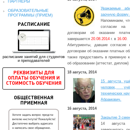
ПАРТНЕРЫ
Уважаемые аби
ОБРАЗОВАТЕЛЬНЫЕ
заочную форму 
ПРОГРАММЫ (ПРИЕМ)
Напоминаем, чт
РАСПИСАНИЕ
согласии на 
договорам об оказании платн
завершается
20.08.2014
г. в
16.00
.
Абитуриенты, давшие согласие 
договорам об оказании платных о
расписание занятий для студентов
также предоставить в приемную 
и преподавателей
об образовании (аттестат, диплом)
18 августа, 2014
РЕКВИЗИТЫ ДЛЯ
ОПЛАТЫ ОБУЧЕНИЯ И
15 августа уш
СТОИМОСТЬ ОБУЧЕНИЯ
человек, учё
технических на
ОБЩЕСТВЕННАЯ
Абрамович.
ПРИЕМНАЯ
16 августа, 2014
Закрытие 3 сме
14 августа
завершилась оч