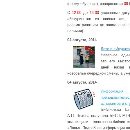
форму обучения), завершается
08.
С
12.00
до
14.00
указанные доку
абитуриентов из списка лиц, 
рассматриваться до заполнения 
наличия).
04 августа, 2014
Лето в «Ивушке
Наверное, един
это его быстро
дней назад 
новоселье очередной смены, а уж
04 августа, 2014
Информаци
преподаватель
аспирантов и ст
Библиотека Таг
А.П. Чехова получила БЕСПЛАТН
коллекциям электронно-библиот
«Лань». Подробная информация на 