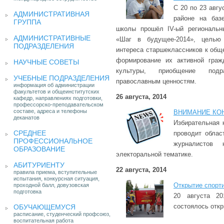
С 20 по 23 авгу
АДМИНИСТРАТИВНАЯ
районе на баз
ГРУППА
школы прошёл IV-ый региональн
АДМИНИСТРАТИВНЫЕ
«Шаг в будущее-2014», целью 
ПОДРАЗДЕЛЕНИЯ
интереса старшеклассников к общ
формирование их активной граж
НАУЧНЫЕ СОВЕТЫ
культуры, приобщение под
УЧЕБНЫЕ ПОДРАЗДЕЛЕНИЯ
православным ценностям.
информация об администрации
факультетов и общеинститутских
26 августа, 2014
кафедр, направлениях подготовки,
профессорско-преподавательском
составе, адреса и телефоны
ВНИМАНИЕ КОН
деканатов
Избирательная 
СРЕДНЕЕ
проводит облас
ПРОФЕССИОНАЛЬНОЕ
журналистов
ОБРАЗОВАНИЕ
электоральной тематике.
АБИТУРИЕНТУ
22 августа, 2014
правила приема, вступительные
испытания, конкурсная ситуация,
Открытие спорт
проходной балл, довузовская
подготовка
20 августа 2
состоялось откр
ОБУЧАЮЩЕМУСЯ
расписание, студенческий профсоюз,
воспитательная работа