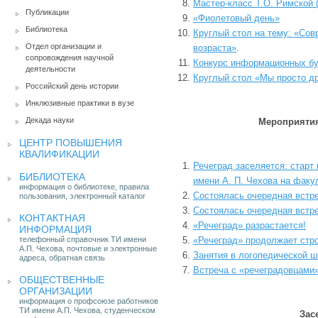
Мастер-класс Т.О. Римской
Публикации
«Фиолетовый день»
Библиотека
Круглый стол на тему: «Со
Отдел организации и
возраста»
.
сопровождения научной
Конкурс информационных бу
деятельности
Круглый стол «Мы просто д
Российский день истории
Инклюзивные практики в вузе
Декада науки
Мероприятия
ЦЕНТР ПОВЫШЕНИЯ
КВАЛИФИКАЦИИ
Речеград заселяется: старт
БИБЛИОТЕКА
имени А. П. Чехова на фак
информация о библиотеке, правила
Состоялась очередная встр
пользования, электронный каталог
Состоялась очередная встр
КОНТАКТНАЯ
«Речеград» разрастается!
ИНФОРМАЦИЯ
телефонный справочник ТИ имени
«Речеград» продолжает стр
А.П. Чехова, почтовые и электронные
Занятия в логопедической 
адреса, обратная связь
Встреча с «речеградовцам
ОБЩЕСТВЕННЫЕ
ОРГАНИЗАЦИИ
информация о профсоюзе работников
ТИ имени А.П. Чехова, студенческом
Зас