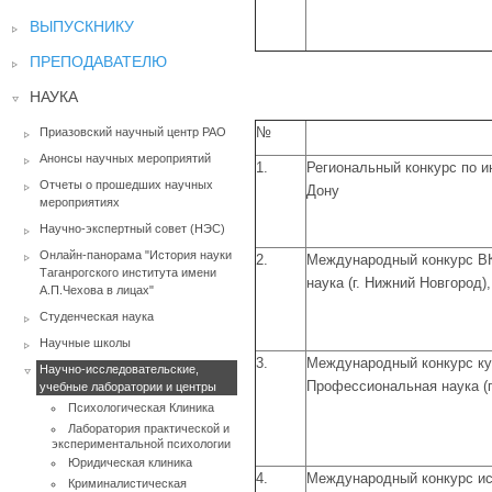
ВЫПУСКНИКУ
ПРЕПОДАВАТЕЛЮ
НАУКА
№
Приазовский научный центр РАО
Анонсы научных мероприятий
1.
Региональный конкурс по ин
Отчеты о прошедших научных
Дону
мероприятиях
Научно-экспертный совет (НЭС)
Онлайн-панорама "История науки
2.
Международный конкурс ВК
Таганрогского института имени
наука (г. Нижний Новгород),
А.П.Чехова в лицах"
Студенческая наука
Научные школы
3.
Международный конкурс кур
Научно-исследовательские,
Профессиональная наука (г.
учебные лаборатории и центры
Психологическая Клиника
Лаборатория практической и
экспериментальной психологии
Юридическая клиника
4.
Международный конкурс ис
Криминалистическая