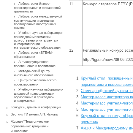
Лаборатория бизнес-
11
Конкурс стартапов РГЭУ (Р
проектирования и финансовой
грамотности
Лаборатория межкультурной
коммуникации и методики
преподавания иностранных
языков
Учебно-научная лаборатория
прикладной математики,
искусственного интеллекта и
информатизации
математического образования
12
Региональный конкурс эссе
Лаборатория «STEAM-
образование»
http://tgpi.ru/news/09-06-202
Антикоррупционное
просвещение и воспитание
Методический центр
иноязычного образования
Круглый стол, посвященный
Центр геоэкологического
перспективы и вызовы врем
проектирования
Учебно-научная лаборатория
Семинар «Детский аутизм: о
цифровой трансформации
Мастер-класс инструктора п
образования и прикладной
информатики
Мастер-класс учителя-логоп
Конкурсы, гранты и конференции
Мастер-класс учителя-логоп
Вестник ТИ имени А.П. Чехова
Круглый стол на тему: «Про
Журнал "Педагогическое
времени»
.
образование: традиции и
Акция к Международному дн
инновации"