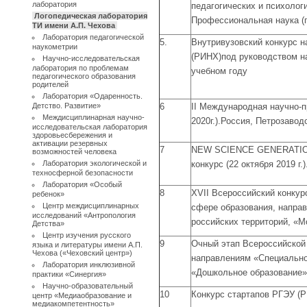
лаборатория
педагогических и психологи
Логопедическая лаборатория
Профессиональная наука (г.
ТИ имени А.П. Чехова
Лаборатория педагогической
5.
Внутривузовский конкурс н
наукометрии
(РИНХ)под руководством на
Научно-исследовательская
лаборатория по проблемам
учебном году
педагогического образования
родителей
Лаборатория «Одаренность.
Детство. Развитие»
6
II Международная научно-
Междисциплинарная научно-
2020г.).Россия, Петрозавод
исследовательская лаборатория
здоровьесбережения и
активации резервных
7
NEW SCIENCE GENERATION
возможностей человека
Лаборатория экологической и
конкурс (22 октября 2019 г.
техносферной безопасности
Лаборатория «Особый
8
XVII
Всероссийский конкурс
ребенок»
Центр междисциплинарных
сфере образования, напра
исследований «Антропология
российских территорий, «М
Детства»
Центр изучения русского
9
Очный этап Всероссийской
языка и литературы имени А.П.
Чехова («Чеховский центр»)
направлениям «Специально
Лаборатория инклюзивной
«Дошкольное образование»,
практики «Синергия»
Научно-образовательный
10
Конкурс стартапов РГЭУ (Р
центр «Медиаобразование и
медиакомпетентность»