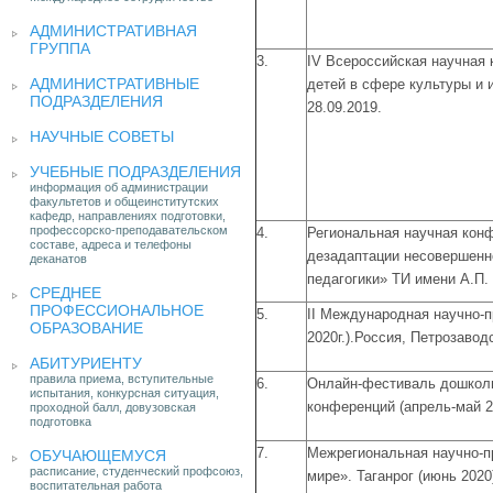
АДМИНИСТРАТИВНАЯ
ГРУППА
3.
IV
Всероссийская научная 
АДМИНИСТРАТИВНЫЕ
детей в сфере культуры и и
ПОДРАЗДЕЛЕНИЯ
28.09.2019.
НАУЧНЫЕ СОВЕТЫ
УЧЕБНЫЕ ПОДРАЗДЕЛЕНИЯ
информация об администрации
факультетов и общеинститутских
кафедр, направлениях подготовки,
профессорско-преподавательском
4.
Региональная научная кон
составе, адреса и телефоны
дезадаптации несовершенн
деканатов
педагогики» ТИ имени А.П.
СРЕДНЕЕ
ПРОФЕССИОНАЛЬНОЕ
5.
II Международная научно-
ОБРАЗОВАНИЕ
2020г.).Россия, Петрозавод
АБИТУРИЕНТУ
правила приема, вступительные
6.
Онлайн-фестиваль дошколь
испытания, конкурсная ситуация,
конференций (апрель-май 2
проходной балл, довузовская
подготовка
7.
Межрегиональная научно-п
ОБУЧАЮЩЕМУСЯ
расписание, студенческий профсоюз,
мире». Таганрог
(
июнь 2020
воспитательная работа