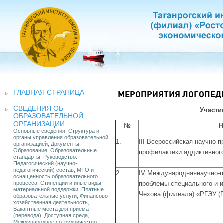
ГЛАВНАЯ СТРАНИЦА
МЕРОПРИЯТИЯ ЛОГОПЕДИ
СВЕДЕНИЯ ОБ
Участи
ОБРАЗОВАТЕЛЬНОЙ
ОРГАНИЗАЦИИ
№
Н
Основные сведения, Структура и
органы управления образовательной
1.
III
Всероссийская научно-п
организацией, Документы,
Образование, Образовательные
профилактики аддиктивного
стандарты, Руководство.
Педагогический (научно-
педагогический) состав, МТО и
2.
IV
Международнаянаучно-пр
оснащенность образовательного
процесса, Стипендии и иные виды
проблемы специального и 
материальной поддержки, Платные
Чехова (филиала) «РГЭУ (Р
образовательные услуги, Финансово-
хозяйственная деятельность,
Вакантные места для приема
(перевода), Доступная среда,
Международное сотрудничество