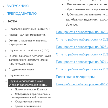
Обеспечение содержательно
ВЫПУСКНИКУ
образовательными организаци
ПРЕПОДАВАТЕЛЮ
Публикация результатов исс
зарубежных изданиях, входя
НАУКА
Science.
Приазовский научный центр РАО
План работы лаборатории на 2022-
Анонсы научных мероприятий
Отчет о работе лаборатории на 20
Отчеты о прошедших научных
мероприятиях
План работы лаборатории на 2023-
Научно-экспертный совет (НЭС)
Отчет о работе лаборатории на 20
Онлайн-панорама "История науки
Таганрогского института имени
План работы лаборатории на 2024-
А.П.Чехова в лицах"
Отчет о работе лаборатории на 20
Студенческая наука
Научные школы
Положение о лаборатории
Научно-исследовательские,
План работы лаборатории на 2025-
учебные лаборатории и центры
Психологическая Клиника
Лаборатория практической и
экспериментальной психологии
Юридическая клиника
Криминалистическая