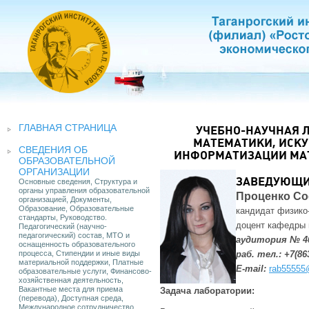
ГЛАВНАЯ СТРАНИЦА
УЧЕБНО-НАУЧНАЯ 
МАТЕМАТИКИ, ИСКУ
СВЕДЕНИЯ ОБ
ИНФОРМАТИЗАЦИИ МА
ОБРАЗОВАТЕЛЬНОЙ
ОРГАНИЗАЦИИ
Основные сведения, Структура и
ЗАВЕДУЮЩИ
органы управления образовательной
Проценко С
организацией, Документы,
Образование, Образовательные
кандидат
физико
стандарты, Руководство.
доцент кафедры 
Педагогический (научно-
педагогический) состав, МТО и
аудитория № 4
оснащенность образовательного
процесса, Стипендии и иные виды
раб. тел.: +7(86
материальной поддержки, Платные
E-mail:
rab55555
образовательные услуги, Финансово-
хозяйственная деятельность,
Вакантные места для приема
Задача лаборатории:
(перевода), Доступная среда,
Международное сотрудничество