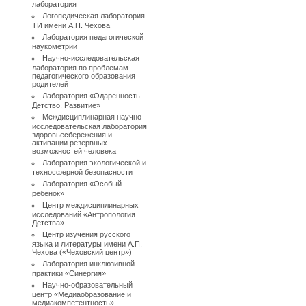
лаборатория
Логопедическая лаборатория
ТИ имени А.П. Чехова
Лаборатория педагогической
наукометрии
Научно-исследовательская
лаборатория по проблемам
педагогического образования
родителей
Лаборатория «Одаренность.
Детство. Развитие»
Междисциплинарная научно-
исследовательская лаборатория
здоровьесбережения и
активации резервных
возможностей человека
Лаборатория экологической и
техносферной безопасности
Лаборатория «Особый
ребенок»
Центр междисциплинарных
исследований «Антропология
Детства»
Центр изучения русского
языка и литературы имени А.П.
Чехова («Чеховский центр»)
Лаборатория инклюзивной
практики «Синергия»
Научно-образовательный
центр «Медиаобразование и
медиакомпетентность»