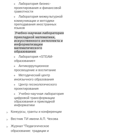
Лаборатория бизнес-
проектирования и финансовой
грамотности
Лаборатория межкультурной
коммуникации и методики
преподавания иностранных
языков
Учебно-научная лаборатория
прикладной математики,
искусственного интеллекта и
информатизации
математического
образования
Лаборатория «STEAM-
образование»
Антикоррупционное
просвещение и воспитание
Методический центр
иноязычного образования
Центр геоэкологического
проектирования
Учебно-научная лаборатория
цифровой трансформации
образования и прикладной
информатики
Конкурсы, гранты и конференции
Вестник ТИ имени А.П. Чехова
Журнал "Педагогическое
образование: традиции и