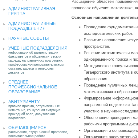
Расширение областей применения
процессах обучения математике, н
АДМИНИСТРАТИВНАЯ
ГРУППА
Основные направления деятельн
АДМИНИСТРАТИВНЫЕ
Проведение фундаментальны
ПОДРАЗДЕЛЕНИЯ
исследовательских работ.
НАУЧНЫЕ СОВЕТЫ
Развитие направления искус
пространстве.
УЧЕБНЫЕ ПОДРАЗДЕЛЕНИЯ
информация об администрации
Решение математически сло
факультетов и общеинститутских
одновременного поиска и по
кафедр, направлениях подготовки,
профессорско-преподавательском
Методическое консультиров
составе, адреса и телефоны
Таганрогского института в 
деканатов
образования.
СРЕДНЕЕ
Проведение публичных лекц
ПРОФЕССИОНАЛЬНОЕ
ОБРАЗОВАНИЕ
математического образовани
Формирование информацион
АБИТУРИЕНТУ
направлений подготовки Тага
правила приема, вступительные
испытания, конкурсная ситуация,
участию в научно-исследова
проходной балл, довузовская
Обеспечение проведения лаб
подготовка
рабочими программами дисц
ОБУЧАЮЩЕМУСЯ
Организация и сопровожден
расписание, студенческий профсоюз,
воспитательная работа
Организация внеаудиторной