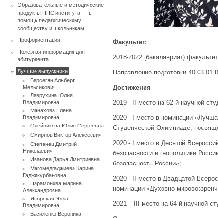
Образовательные и методические
продукты ППС института — в
помощь педагогическому
сообществу и школьникам!
Профориентация
Факультет:
Полезная информация для
2018-2022 (бакалавриат) факультет
абитуриента
Лучшие выпускники
Направление подготовки 40.03.01
Барсегян Альберт
Достижения
Мельсикович
Лаврухина Юлия
2019 - II место на 62-й научной с
Владимировна
Манахова Елена
2020 - I место в номинации «Луч
Владимировна
Олейникова Юлия Сергеевна
Студенческой Олимпиаде, посвящ
Смирнов Виктор Алексеевич
2020 - I место в Десятой Всеросс
Степанец Дмитрий
Николаевич
безопасности и геополитике Росси
Иванова Дарья Дмитриевна
безопасность России»;
Магомедгаджиева Карина
Гаджикурбановна
2020 - II место в Двадцатой Всер
Парамонова Марина
номинации «Духовно-мировоззренче
Александровна
Яворская Элла
2021 – III место на 64-й научной 
Владимировна
Василенко Вероника