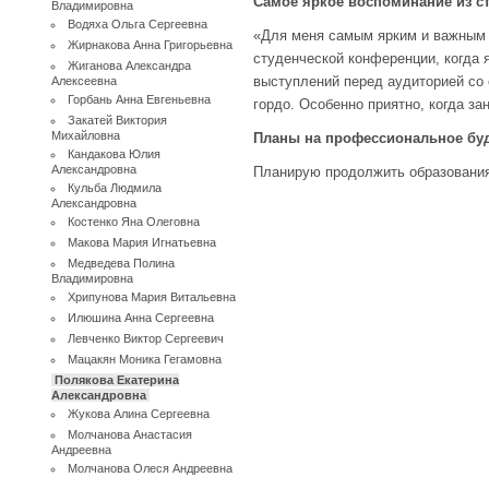
Самое яркое воспоминание из с
Владимировна
Водяха Ольга Сергеевна
«Для меня самым ярким и важным 
Жирнакова Анна Григорьевна
студенческой конференции, когда 
Жиганова Александра
выступлений перед аудиторией со 
Алексеевна
Горбань Анна Евгеньевна
гордо. Особенно приятно, когда з
Закатей Виктория
Михайловна
Планы на профессиональное бу
Кандакова Юлия
Александровна
Планирую продолжить образования,
Кульба Людмила
Александровна
Костенко Яна Олеговна
Макова Мария Игнатьевна
Медведева Полина
Владимировна
Хрипунова Мария Витальевна
Илюшина Анна Сергеевна
Левченко Виктор Сергеевич
Мацакян Моника Гегамовна
Полякова Екатерина
Александровна
Жукова Алина Сергеевна
Молчанова Анастасия
Андреевна
Молчанова Олеся Андреевна