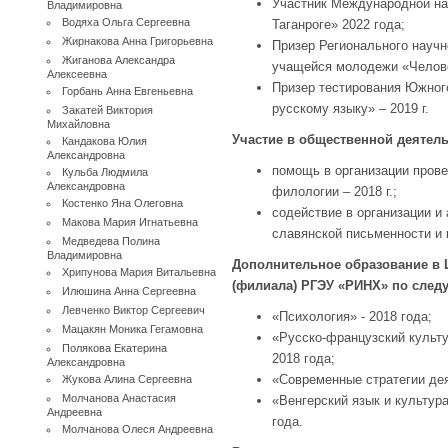
Участник Международной на
Владимировна
Водяха Ольга Сергеевна
Таганроге» 2022 года;
Жирнакова Анна Григорьевна
Призер Регионального научн
Жиганова Александра
учащейся молодежи «Человеч
Алексеевна
Призер тестирования Южного
Горбань Анна Евгеньевна
русскому языку» – 2019 г.
Закатей Виктория
Михайловна
Участие в общественной деятель
Кандакова Юлия
Александровна
помощь в организации прове
Кульба Людмила
Александровна
филологии – 2018 г.;
Костенко Яна Олеговна
содействие в организации и
Макова Мария Игнатьевна
славянской письменности и к
Медведева Полина
Владимировна
Дополнительное образование в 
Хрипунова Мария Витальевна
(филиала) РГЭУ «РИНХ» по сле
Илюшина Анна Сергеевна
Левченко Виктор Сергеевич
«Психология» - 2018 года;
Мацакян Моника Гегамовна
«Русско-французский культу
Полякова Екатерина
2018 года;
Александровна
«Современные стратегии дея
Жукова Алина Сергеевна
Молчанова Анастасия
«Венгерский язык и культура
Андреевна
года.
Молчанова Олеся Андреевна