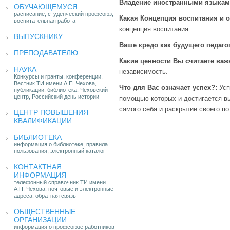
Владение иностранными языка
ОБУЧАЮЩЕМУСЯ
расписание, студенческий профсоюз,
Какая Концепция воспитания и 
воспитательная работа
концепция воспитания.
ВЫПУСКНИКУ
Ваше кредо как будущего педаго
ПРЕПОДАВАТЕЛЮ
Какие ценности Вы считаете в
НАУКА
независимость.
Конкурсы и гранты, конференции,
Вестник ТИ имени А.П. Чехова,
Что для Вас означает успех?:
Усп
публикации, библиотека, Чеховский
центр, Российский день истории
помощью которых и достигается вы
самого себя и раскрытие своего по
ЦЕНТР ПОВЫШЕНИЯ
КВАЛИФИКАЦИИ
БИБЛИОТЕКА
информация о библиотеке, правила
пользования, электронный каталог
КОНТАКТНАЯ
ИНФОРМАЦИЯ
телефонный справочник ТИ имени
А.П. Чехова, почтовые и электронные
адреса, обратная связь
ОБЩЕСТВЕННЫЕ
ОРГАНИЗАЦИИ
информация о профсоюзе работников