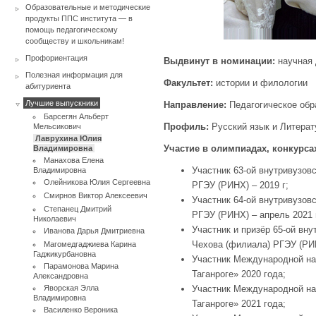
Образовательные и методические
продукты ППС института — в
помощь педагогическому
сообществу и школьникам!
Профориентация
Выдвинут в номинации:
научная 
Полезная информация для
Факультет:
истории и филологии
абитуриента
Лучшие выпускники
Направление:
Педагогическое обр
Барсегян Альберт
Профиль:
Русский язык и Литерат
Мельсикович
Лаврухина Юлия
Участие в олимпиадах, конкурса
Владимировна
Манахова Елена
Участник 63-ой внутривузов
Владимировна
Олейникова Юлия Сергеевна
РГЭУ (РИНХ) – 2019 г;
Смирнов Виктор Алексеевич
Участник 64-ой внутривузов
Степанец Дмитрий
РГЭУ (РИНХ) – апрель 2021 
Николаевич
Участник и призёр 65-ой вн
Иванова Дарья Дмитриевна
Чехова (филиала) РГЭУ (РИН
Магомедгаджиева Карина
Гаджикурбановна
Участник Международной на
Парамонова Марина
Таганроге» 2020 года;
Александровна
Яворская Элла
Участник Международной на
Владимировна
Таганроге» 2021 года;
Василенко Вероника