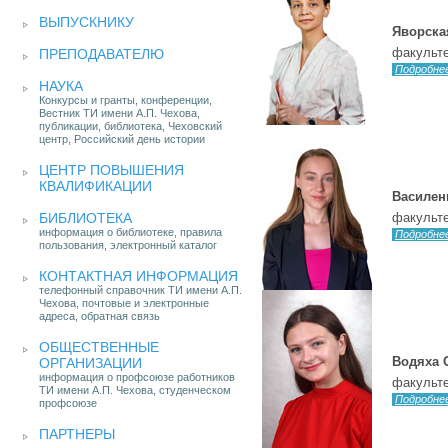
ВЫПУСКНИКУ
Яворска
факульте
ПРЕПОДАВАТЕЛЮ
Подробне
НАУКА
Конкурсы и гранты, конференции,
Вестник ТИ имени А.П. Чехова,
публикации, библиотека, Чеховский
центр, Российский день истории
ЦЕНТР ПОВЫШЕНИЯ
КВАЛИФИКАЦИИ
Василен
БИБЛИОТЕКА
факульте
информация о библиотеке, правила
Подробне
пользования, электронный каталог
КОНТАКТНАЯ ИНФОРМАЦИЯ
телефонный справочник ТИ имени А.П.
Чехова, почтовые и электронные
адреса, обратная связь
ОБЩЕСТВЕННЫЕ
Водяха 
ОРГАНИЗАЦИИ
информация о профсоюзе работников
факульте
ТИ имени А.П. Чехова, студенческом
Подробне
профсоюзе
ПАРТНЕРЫ