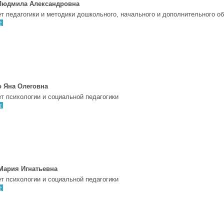
Людмила Александровна
т педагогики и методики дошкольного, начального и дополнительного о
е
о Яна Олеговна
т психологии и социальной педагогики
е
Мария Игнатьевна
т психологии и социальной педагогики
е