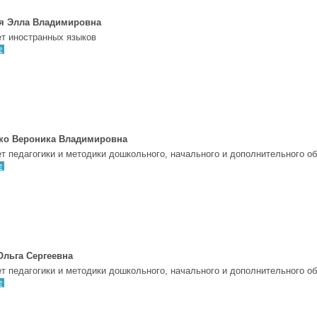
я Элла Владимировна
т иностранных языков
е
ко Вероника Владимировна
т педагогики и методики дошкольного, начального и дополнительного о
е
Ольга Сергеевна
т педагогики и методики дошкольного, начального и дополнительного о
е