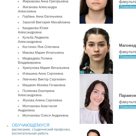
Жирнакова Анна Григорьевна
факульте
Подробне
Жиганова Александра
Алексеевна
Горбань Анна Евгеньевна
Закатей Виктория Михайловна
Кандакова Юлия
Александровна
Кульба Людмила
Александровна
Магомед
Костенко Яна Олеговна
факульте
Макова Мария Игнатьевна
Подробне
Медведева Полина
Владимировна
Хрипунова Мария Витальевна
Илюшина Анна Сергеевна
Левченко Виктор Сергеевич
Мацакян Моника Гегамовна
Полякова Екатерина
Александровна
Парамон
Жукова Алина Сергеевна
факульте
Молчанова Анастасия
Подробне
Андреевна
Молчанова Олеся Андреевна
ОБУЧАЮЩЕМУСЯ
расписание, студенческий профсоюз,
воспитательная работа