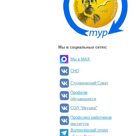
Мы в социальных сетях:
Мы в MAX
СНО
Студенческий Совет
Профком
обучающихся
СОЛ "Ивушка"
Профсоюз работников
института
Волонтёрский отряд