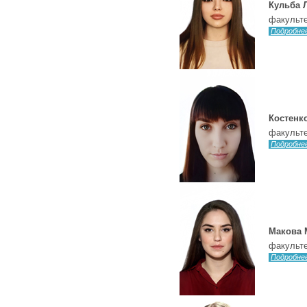
Кульба 
факульте
Подробне
Костенк
факульте
Подробне
Макова 
факульте
Подробне