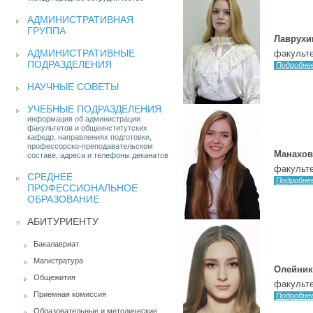
АДМИНИСТРАТИВНАЯ
ГРУППА
Лаврухи
АДМИНИСТРАТИВНЫЕ
факульте
ПОДРАЗДЕЛЕНИЯ
Подробне
НАУЧНЫЕ СОВЕТЫ
УЧЕБНЫЕ ПОДРАЗДЕЛЕНИЯ
информация об администрации
факультетов и общеинститутских
кафедр, направлениях подготовки,
профессорско-преподавательском
Манахов
составе, адреса и телефоны деканатов
факульте
СРЕДНЕЕ
Подробне
ПРОФЕССИОНАЛЬНОЕ
ОБРАЗОВАНИЕ
АБИТУРИЕНТУ
Бакалавриат
Магистратура
Олейник
Общежития
факульте
Приемная комиссия
Подробне
Образовательные и методические