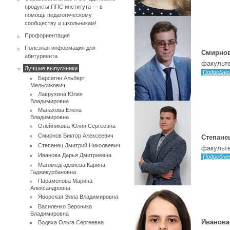
продукты ППС института — в
помощь педагогическому
сообществу и школьникам!
Профориентация
Полезная информация для
Смирнов
абитуриента
факульте
Лучшие выпускники
Подробне
Барсегян Альберт
Мельсикович
Лаврухина Юлия
Владимировна
Манахова Елена
Владимировна
Олейникова Юлия Сергеевна
Смирнов Виктор Алексеевич
Степане
Степанец Дмитрий Николаевич
факульте
Иванова Дарья Дмитриевна
Подробне
Магомедгаджиева Карина
Гаджикурбановна
Парамонова Марина
Александровна
Яворская Элла Владимировна
Василенко Вероника
Владимировна
Иванова
Водяха Ольга Сергеевна