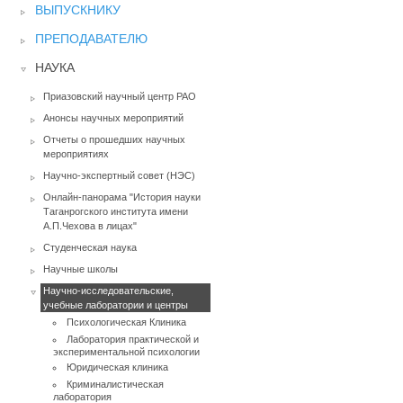
ВЫПУСКНИКУ
ПРЕПОДАВАТЕЛЮ
НАУКА
Приазовский научный центр РАО
Анонсы научных мероприятий
Отчеты о прошедших научных
мероприятиях
Научно-экспертный совет (НЭС)
Онлайн-панорама "История науки
Таганрогского института имени
А.П.Чехова в лицах"
Студенческая наука
Научные школы
Научно-исследовательские,
учебные лаборатории и центры
Психологическая Клиника
Лаборатория практической и
экспериментальной психологии
Юридическая клиника
Криминалистическая
лаборатория