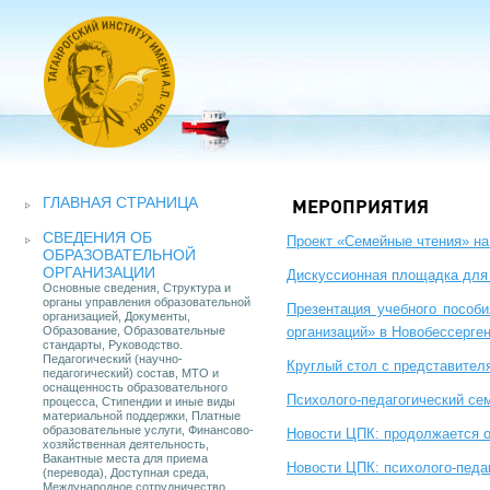
ГЛАВНАЯ СТРАНИЦА
МЕРОПРИЯТИЯ
СВЕДЕНИЯ ОБ
Проект «Семейные чтения» на
ОБРАЗОВАТЕЛЬНОЙ
ОРГАНИЗАЦИИ
Дискуссионная площадка для 
Основные сведения, Структура и
органы управления образовательной
Презентация учебного пособ
организацией, Документы,
Образование, Образовательные
организаций» в Новобессерге
стандарты, Руководство.
Педагогический (научно-
Круглый стол с представител
педагогический) состав, МТО и
оснащенность образовательного
Психолого-педагогический се
процесса, Стипендии и иные виды
материальной поддержки, Платные
образовательные услуги, Финансово-
Новости ЦПК: продолжается 
хозяйственная деятельность,
Вакантные места для приема
Новости ЦПК: психолого-педа
(перевода), Доступная среда,
Международное сотрудничество