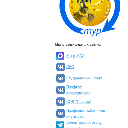
Мы в социальных сетях:
Мы в MAX
СНО
Студенческий Совет
Профком
обучающихся
СОЛ "Ивушка"
Профсоюз работников
института
Волонтёрский отряд