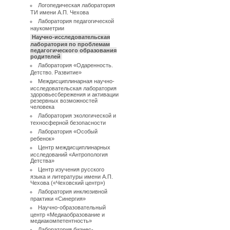
Логопедическая лаборатория
ТИ имени А.П. Чехова
Лаборатория педагогической
наукометрии
Научно-исследовательская
лаборатория по проблемам
педагогического образования
родителей
Лаборатория «Одаренность.
Детство. Развитие»
Междисциплинарная научно-
исследовательская лаборатория
здоровьесбережения и активации
резервных возможностей
человека
Лаборатория экологической и
техносферной безопасности
Лаборатория «Особый
ребенок»
Центр междисциплинарных
исследований «Антропология
Детства»
Центр изучения русского
языка и литературы имени А.П.
Чехова («Чеховский центр»)
Лаборатория инклюзивной
практики «Синергия»
Научно-образовательный
центр «Медиаобразование и
медиакомпетентность»
Лаборатория бизнес-