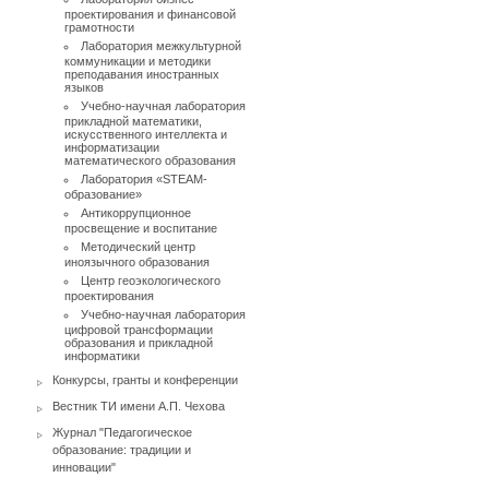
проектирования и финансовой
грамотности
Лаборатория межкультурной
коммуникации и методики
преподавания иностранных
языков
Учебно-научная лаборатория
прикладной математики,
искусственного интеллекта и
информатизации
математического образования
Лаборатория «STEAM-
образование»
Антикоррупционное
просвещение и воспитание
Методический центр
иноязычного образования
Центр геоэкологического
проектирования
Учебно-научная лаборатория
цифровой трансформации
образования и прикладной
информатики
Конкурсы, гранты и конференции
Вестник ТИ имени А.П. Чехова
Журнал "Педагогическое
образование: традиции и
инновации"