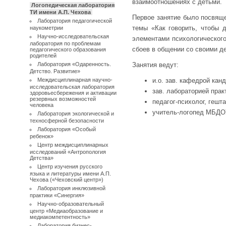
взаимоотношениях с детьми.
Логопедическая лаборатория
ТИ имени А.П. Чехова
Первое занятие было посвящ
Лаборатория педагогической
темы «Как говорить, чтобы 
наукометрии
Научно-исследовательская
элементами психологического
лаборатория по проблемам
сбоев в общении со своими д
педагогического образования
родителей
Лаборатория «Одаренность.
Занятия ведут:
Детство. Развитие»
Междисциплинарная научно-
и.о. зав. кафедрой кан
исследовательская лаборатория
зав. лабораторией пра
здоровьесбережения и активации
резервных возможностей
педагог-психолог, гешт
человека
учитель-логопед МБДО
Лаборатория экологической и
техносферной безопасности
Лаборатория «Особый
ребенок»
Центр междисциплинарных
исследований «Антропология
Детства»
Центр изучения русского
языка и литературы имени А.П.
Чехова («Чеховский центр»)
Лаборатория инклюзивной
практики «Синергия»
Научно-образовательный
центр «Медиаобразование и
медиакомпетентность»
Лаборатория бизнес-