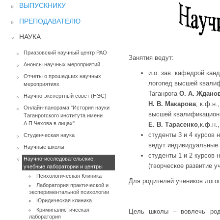
ВЫПУСКНИКУ
ПРЕПОДАВАТЕЛЮ
НАУКА
Приазовский научный центр РАО
Занятия ведут:
Анонсы научных мероприятий
и.о. зав. кафедрой кан
Отчеты о прошедших научных
логопед высшей квалиф
мероприятиях
Таганрога
О. А. Ждано
Научно-экспертный совет (НЭС)
Н. В. Макарова
; к.ф.н
Онлайн-панорама "История науки
высшей квалификацион
Таганрогского института имени
А.П.Чехова в лицах"
Е. В. Тарасенко
,к.ф.н.
студенты 3 и 4 курсов
Студенческая наука
ведут индивидуальные 
Научные школы
студенты 1 и 2 курсов
Научно-исследовательские,
(творческое развитие 
учебные лаборатории и центры
Психологическая Клиника
Для родителей учеников лого
Лаборатория практической и
экспериментальной психологии
Юридическая клиника
Криминалистическая
Цель школы – вовлечь роди
лаборатория