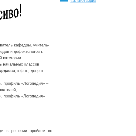
«БлагоТвори»
аватель кафедры, учитель-
едов и дефектологов г.
й категории
ль начальных классов
Гурдаева
, к.ф.н., доцент
», профиль «Логопедия» –
авателей;
е», профиль «Логопедия»
ощи в решении проблем во