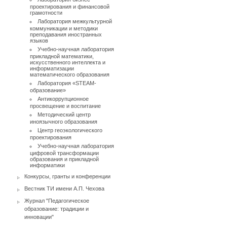
проектирования и финансовой
грамотности
Лаборатория межкультурной
коммуникации и методики
преподавания иностранных
языков
Учебно-научная лаборатория
прикладной математики,
искусственного интеллекта и
информатизации
математического образования
Лаборатория «STEAM-
образование»
Антикоррупционное
просвещение и воспитание
Методический центр
иноязычного образования
Центр геоэкологического
проектирования
Учебно-научная лаборатория
цифровой трансформации
образования и прикладной
информатики
Конкурсы, гранты и конференции
Вестник ТИ имени А.П. Чехова
Журнал "Педагогическое
образование: традиции и
инновации"