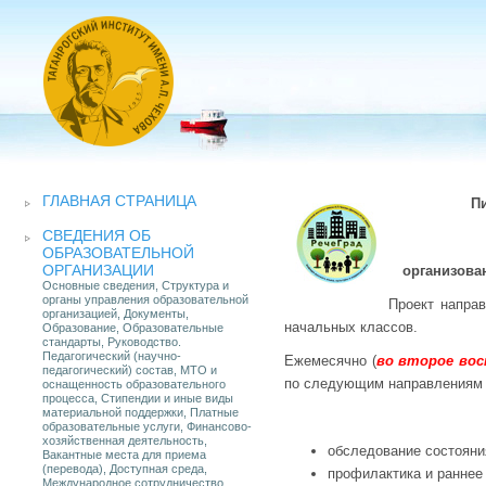
ГЛАВНАЯ СТРАНИЦА
Пи
СВЕДЕНИЯ ОБ
ОБРАЗОВАТЕЛЬНОЙ
ОРГАНИЗАЦИИ
организова
Основные сведения, Структура и
органы управления образовательной
Проект напра
организацией, Документы,
начальных классов.
Образование, Образовательные
стандарты, Руководство.
Педагогический (научно-
Ежемесячно (
во второе вос
педагогический) состав, МТО и
по следующим направлениям 
оснащенность образовательного
процесса, Стипендии и иные виды
материальной поддержки, Платные
образовательные услуги, Финансово-
хозяйственная деятельность,
обследование состояни
Вакантные места для приема
(перевода), Доступная среда,
профилактика и раннее
Международное сотрудничество