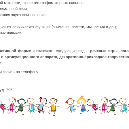
ой моторики;· развитие графомоторных навыков;
исьменной речи;
рекция звукопроизношения;
высших психических функций (внимания, памяти, мышления и др.);
ных навыков.
активной форме
и включают следующие виды:
речевые игры, лого
 и артикуляционного аппарата, декоративно-прикладное творчеств
р.
 запись по телефону:
уд. 206