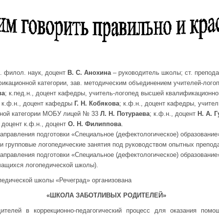
д. филол. наук, доцент
В. С. Анохина
– руководитель школы; ст. препод
икационной категории, зав. методическим объединением учителей-логоп
ва
; к.пед.н., доцент кафедры, учитель-логопед высшей квалификационно
., к.ф.н., доцент кафедры
Г. Н. Кобякова
; к.ф.н., доцент кафедры, учите
ной категории МОБУ лицей № 33
Л. Н. Потураева
; к.ф.н., доцент
Н. А. 
, доцент к.ф.н., доцент
О. Н. Филиппова
.
 направления подготовки «Специальное (дефектологическое) образование
и групповые логопедические занятия под руководством опытных препод
 направления подготовки «Специальное (дефектологическое) образовани
учащихся логопедической школы).
педической школы «Речеград» организована
«ШКОЛА ЗАБОТЛИВЫХ РОДИТЕЛЕЙ»
телей в коррекционно-педагогический процесс для оказания пом