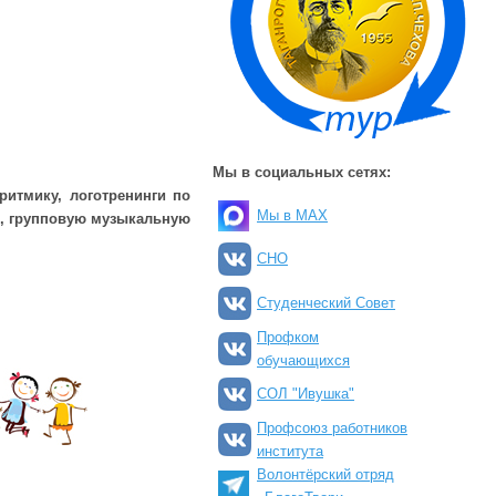
Мы в социальных сетях:
ритмику, логотренинги по
Мы в MAX
о, групповую музыкальную
СНО
Студенческий Совет
Профком
обучающихся
СОЛ "Ивушка"
Профсоюз работников
института
Волонтёрский отряд