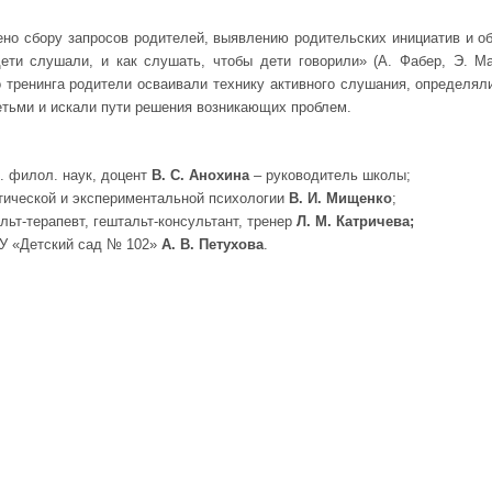
ено сбору запросов родителей, выявлению родительских инициатив и 
дети слушали, и как слушать, чтобы дети говорили» (А. Фабер, Э. М
 тренинга родители осваивали технику активного слушания, определя
етьми и искали пути решения возникающих проблем.
д. филол. наук, доцент
В. С. Анохина
– руководитель школы;
ктической и экспериментальной психологии
В. И. Мищенко
;
альт-терапевт, гештальт-консультант, тренер
Л. М. Катричева;
У «Детский сад № 102»
А. В. Петухова
.