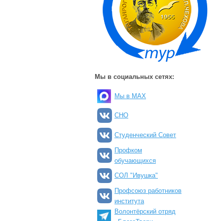
Мы в социальных сетях:
Мы в MAX
СНО
Студенческий Совет
Профком
обучающихся
СОЛ "Ивушка"
Профсоюз работников
института
Волонтёрский отряд