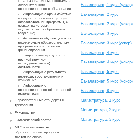
Образовательные программы
Бакалавриат, 1 курс (ускор)
дополнительного
профессионального образования
Информация о сроке действия
Бакалавриат, 2 курс
государственной аккредитации
образовательной программы, о
Бакалавриат, 2 курс (ускор)
языках, на которых
осуществляется образование
(обучение)
Бакалавриат, 3 курс
Численность обучающихся по
реализуемым образовательным
Бакалавриат, 3 курс(ускор)
программам и источникам
финансирования
Бакалавриат, 4 курс
Направления и результаты
научной (научно-
Бакалавриат, 4 курс (ускор)
исследовательской)
деятельности
Бакалавриат, 5 курс
Информация о результатах
перевода, восстановления и
отчисления
Бакалавриат, 5 курc (ускор)
Информация о
профессионально-общественной
Бакалавриат, 6 курс
аккредитации
Магистратура, 1 курс
Образовательные стандарты и
требования
Магистратура, 2 курс
Руководство
Магистратура, 3 курс
Педагогический состав
МТО и оснащенность
образовательного процесса.
Доступная среда