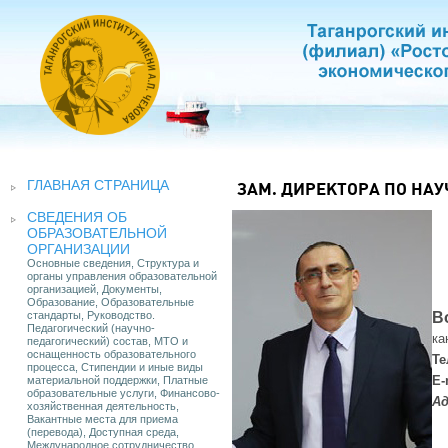
ГЛАВНАЯ СТРАНИЦА
ЗАМ. ДИРЕКТОРА ПО НА
СВЕДЕНИЯ ОБ
ОБРАЗОВАТЕЛЬНОЙ
ОРГАНИЗАЦИИ
Основные сведения, Структура и
органы управления образовательной
организацией, Документы,
Образование, Образовательные
стандарты, Руководство.
В
Педагогический (научно-
ка
педагогический) состав, МТО и
оснащенность образовательного
Те
процесса, Стипендии и иные виды
E-
материальной поддержки, Платные
образовательные услуги, Финансово-
Ад
хозяйственная деятельность,
Вакантные места для приема
(перевода), Доступная среда,
Международное сотрудничество