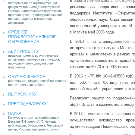
в работе летней школы «История 
информация об администрации
региональных нарративов: срав
факультетов и общеинститутских
кафедр, направлениях подготовки,
поддержки Института «Открытое
профессорско-преподавательском
составе, адреса и телефоны
общественных наук, Саратовский 
деканатов
национальный университет им. И. Ф
СРЕДНЕЕ
г. Москва май 2006 года.
ПРОФЕССИОНАЛЬНОЕ
ОБРАЗОВАНИЕ
В 2013 г. по стипендиальной п
исторического института в Москве
АБИТУРИЕНТУ
архивах и библиотеках в рамках 
правила приема, вступительные
испытания, конкурсная ситуация,
одна отмена крепостного права? 
проходной балл, довузовская
казачества 60-70-х гг. XIX века».
подготовка
В 2016 г. -РГНФ: 16-41-93506 к(ф)
ОБУЧАЮЩЕМУСЯ
расписание, студенческий профсоюз,
пол. XIX - нач. XX вв.): пять о
воспитательная работа
военной службе, управлении и экон
ВЫПУСКНИКУ
Реализует работу по поддержанн
ПРЕПОДАВАТЕЛЮ
а(ф) - Власть и казачество в эпоху
НАУКА
В 2017 г. участвовал в выполнени
Конкурсы и гранты, конференции,
осуществлял руководство про
Вестник ТИ имени А.П. Чехова,
публикации, библиотека, Чеховский
администрацией Неклиновского ра
центр, Российский день истории