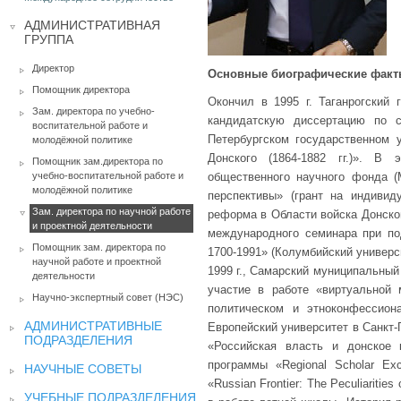
АДМИНИСТРАТИВНАЯ
ГРУППА
Директор
Основные биографические фак
Помощник директора
Окончил в 1995 г. Таганрогский 
Зам. директора по учебно-
кандидатскую диссертацию по с
воспитательной работе и
Петербургском государственном 
молодёжной политике
Донского (1864-1882 гг.)». В
Помощник зам.директора по
учебно-воспитательной работе и
общественного научного фонда 
молодёжной политике
перспективы» (грант на индивид
Зам. директора по научной работе
реформа в Области войска Донского
и проектной деятельности
международного семинара при по
Помощник зам. директора по
1700-1991» (Колумбийский универси
научной работе и проектной
1999 г., Самарский муниципальный 
деятельности
участие в работе «виртуальной
Научно-экспертный совет (НЭС)
политическом и этноконфессион
АДМИНИСТРАТИВНЫЕ
Европейский университет в Санкт-П
ПОДРАЗДЕЛЕНИЯ
«Российская власть и донское 
программы «Regional Scholar E
НАУЧНЫЕ СОВЕТЫ
«Russian Frontier: The Peculiaritie
УЧЕБНЫЕ ПОДРАЗДЕЛЕНИЯ