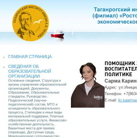
ГЛАВНАЯ СТРАНИЦА
ПОМОЩНИК З
СВЕДЕНИЯ ОБ
ВОСПИТАТЕ
ОБРАЗОВАТЕЛЬНОЙ
ПОЛИТИКЕ
ОРГАНИЗАЦИИ
Сарма Карин
Основные сведения, Структура и
органы управления образовательной
Адрес: ул.Инициа
организацией, Документы,
Образование, Образовательные
Телефон:
+7(863
стандарты, Руководство.
E-mail:
kr.saarm
Педагогический (научно-
педагогический) состав, МТО и
оснащенность образовательного
процесса, Стипендии и иные виды
материальной поддержки, Платные
образовательные услуги, Финансово-
хозяйственная деятельность,
Вакантные места для приема
(перевода), Доступная среда,
Международное сотрудничество