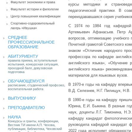
Факультет экономики и права
курсы методики и страноведе
Факультет истории и филологии
педагогической практики. В со
Центр повышения квалификации
переиздававшаяся серия учебников
Спортивно-оздоровительный
С 1974 по 1984 год кафедрой 
лагерь «Ивушка»
Артемьевич Афанасьев. Петр А
СРЕДНЕЕ
вопросов, оптимизацию учебного
ПРОФЕССИОНАЛЬНОЕ
Почетной грамотой Советского ко
ОБРАЗОВАНИЕ
знаком «Отличник народного про
АБИТУРИЕНТУ
профессора по кафедре английск
правила приема, вступительные
английского языка», «Обучение 
испытания, конкурсная ситуация,
проходной балл, довузовская
английского языка» рекомендова
подготовка
материалов для языковых вузов.
ОБУЧАЮЩЕМУСЯ
В 1970-е годы на кафедру впервы
расписание, студенческий профсоюз,
воспитательная работа
В.Д. Селезнев, Н.Г. Пилищук, Н.В.
ВЫПУСКНИКУ
В 1990-е годы на кафедру пришли
Юрина, Е.И. Быкина. В разные г
ПРЕПОДАВАТЕЛЮ
наук, доценты Л.Г. Тимонина, Н.Э
НАУКА
кафедру кандидат филологически
Конкурсы и гранты, конференции,
руководила кафедрой кандидат ф
Вестник ТИ имени А.П. Чехова,
публикации, библиотека, Чеховский
2022 года исполняет обязанности