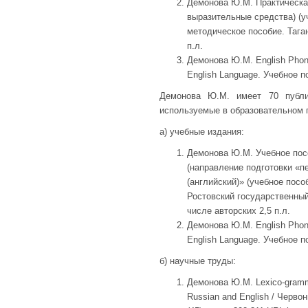
Демонова Ю.М. Практическая
выразительные средства) (у
методическое пособие. Таган
п.л.
Демонова Ю.М. English Phonet
English Language. Учебное по
Демонова Ю.М. имеет 70 публи
используемые в образовательном п
а) учебные издания:
Демонова Ю.М. Учебное посо
(направление подготовки «п
(английский)» (учебное посо
Ростовский государственный
числе авторских 2,5 п.л.
Демонова Ю.М. English Phonet
English Language. Учебное по
б) научные труды:
Демонова Ю.М. Lexico-grammati
Russian and English / Черво