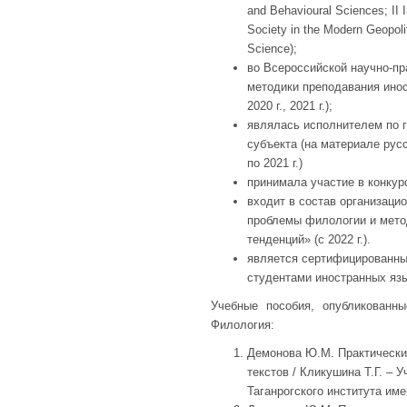
and Behavioural Sciences; II I
Society in the Modern Geopol
Science);
во Всероссийской научно-п
методики преподавания инос
2020 г., 2021 г.);
являлась исполнителем по 
субъекта (на материале русс
по 2021 г.)
принимала участие в конкурс
входит в состав организаци
проблемы филологии и мето
тенденций» (с 2022 г.).
является сертифицированным
студентами иностранных язы
Учебные пособия, опубликованн
Филология:
Демонова Ю.М. Практически
текстов / Кликушина Т.Г. – 
Таганрогского института имен