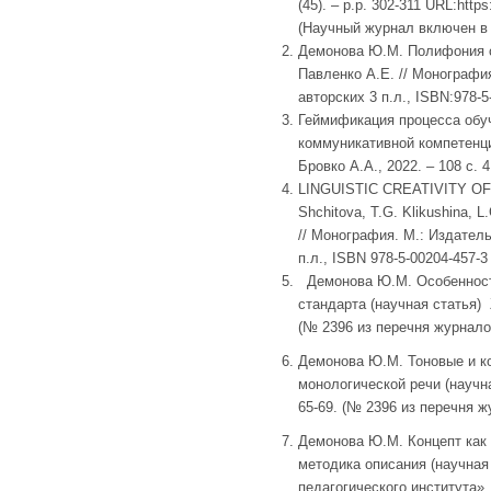
(45). – p.p. 302-311 URL:http
(Научный журнал включен в 
Демонова Ю.М. Полифония с
Павленко А.Е. // Монография.
авторских 3 п.л., ISBN:978-5
Геймификация процесса обу
коммуникативной компетенци
Бровко А.А., 2022. – 108 с. 
LINGUISTIC CREATIVITY OF
Shchitova, T.G. Klikushina, 
// Монография. М.: Издательс
п.л., ISBN 978-5-00204-457-3
Демонова Ю.М. Особенности
стандарта (научная статья)
(№ 2396 из перечня журнал
Демонова Ю.М. Тоновые и к
монологической речи (научн
65-69. (№ 2396 из перечня 
Демонова Ю.М. Концепт как 
методика описания (научная
педагогического института». 