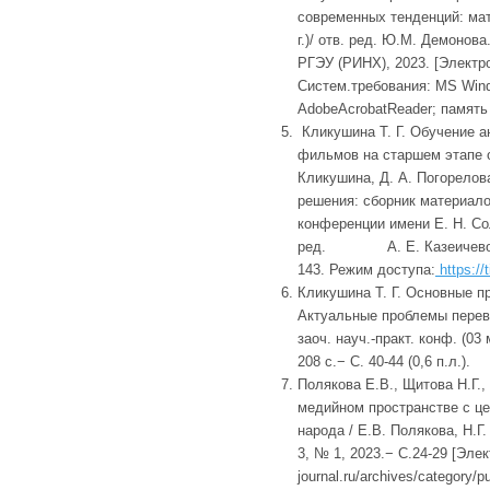
современных тенденций: мат. 
г.)/ отв. ред. Ю.М. Демонов
РГЭУ (РИНХ), 2023. [Электро
Систем.требования: MS Wind
AdobeAcrobatReader; память 5
Кликушина Т. Г. Обучение а
фильмов на старшем этапе о
Кликушина, Д. А. Погорелов
решения: сборник матер
конференции имени Е. Н. Со
ред. А. Е. Казеичевой, И.
143. Режим доступа:
https://
Кликушина Т. Г. Основные пр
Актуальные проблемы перево
заоч. науч.-практ. конф. (03
208 с.− С. 40-44 (0,6 п.л.).
Полякова Е.В., Щитова Н.Г.,
медийном пространстве с ц
народа / Е.В. Полякова, Н.Г
3, № 1, 2023.− С.24-29 [Элек
journal.ru/archives/category/p