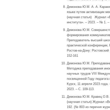
Демонова Ю.М. А. А. Карак
языке путем активизации м
(научная статья) Журнал «В
института». – 2023. – № 1. –
Демонова Ю.М. Совершенств
формирования коммуникативн
Преподаватель высшей школ
практической конференции, Р
Ростов-на-Дону: Ростовский
152-161
Демонова Ю.М. Преподавание
Методика преподавания инос
научных трудов VIII Между
посвященной Году педагога и
Курск, 11 апреля 2023 года.
2023. – С. 109-113.
Демонова Ю.М. Кравец О.В.
(научная статья) Журнал «Ве
192. (№ 803 из перечня жур