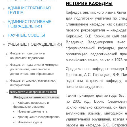
ИСТОРИЯ КАФЕДРЫ
АДМИНИСТРАТИВНАЯ
ГРУППА
Кафедра английского языка была
для подготовки учителей по спец
АДМИНИСТРАТИВНЫЕ
Становление кафедры как самосто
ПОДРАЗДЕЛЕНИЯ
первого руководителя – кандида
НАУЧНЫЕ СОВЕТЫ
Коркишко. В.В Коркишко был зав
Владимир Владимирович внес
УЧЕБНЫЕ ПОДРАЗДЕЛЕНИЯ
сформированной кафедры, разра
Факультет психологии и
организацию педагогической пр
социальной педагогики
английского языка, за что в 1973
Факультет педагогики и методики
Среди членов кафедры периода 19
дошкольного, начального и
дополнительного образования
Горлатых, А.С. Границкая, В.Ф. Пи
годы они «строили» кафедру, з
Факультет физики, математики,
информатики
поколения студентов.
Факультет иностранных языков
Таким примером долгие годы был 
Кафедра английского языка
по 2001 год. Борис Семенови
Кафедра немецкого и
французского языков
исключительно скромный, он был
Новости факультета
английским языком, методикой 
Кравец Ольга Владимировна
удивительной эрудицией, всегда 
Языковые курсы
работы на кафедре Б.С. Островск