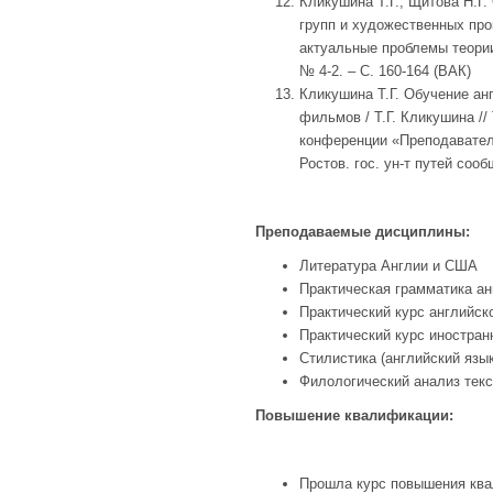
Кликушина Т.Г., Щитова Н.Г
групп и художественных про
актуальные проблемы теории
№ 4-2. – C. 160-164
(ВАК)
Кликушина Т.Г. Обучение ан
фильмов / Т.Г. Кликушина /
конференции «Преподаватель
Ростов. гос. ун-т путей сооб
Преподаваемые дисциплины:
Литература Англии и США
Практическая грамматика ан
Практический курс английск
Практический курс иностран
Стилистика (английский язык
Филологический анализ текс
Повышение квалификации:
Прошла курс повышения кв