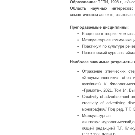
Образование:
ТГПИ, 1998 г., «Ин
Область научных интересов:
семантическом аспекте, языковая 
Преподаваемые дисциплины:
Введение в теорию межъязы
Межкультурная коммуникация
Практикум по культуре рече
Практический курс английск
Наиболее значимые результаты 
Отражение этнических сте
«Злоумышленники», «Лев и
чужбине») // Филологиче
«Грамота», 2021. Том 14. Вы
Creativity of advertisement and
creativity of advertising d
монография// Под ред. Т.Г. 
Межкультурная
лингвокультурологический
общей редакцией Т.Г. Клик
С.112-133. (РИНЦ).