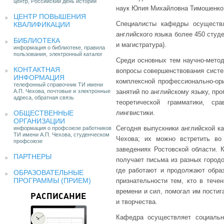
центр, Российский день истории
наук Юлия Михайловна Тимошенко
ЦЕНТР ПОВЫШЕНИЯ
Специалисты кафедры осуществл
КВАЛИФИКАЦИИ
английского языка более 450 студ
БИБЛИОТЕКА
и магистратура).
информация о библиотеке, правила
пользования, электронный каталог
Среди основных тем научно-метод
КОНТАКТНАЯ
вопросы совершенствования систе
ИНФОРМАЦИЯ
комплексной профессионально-ор
телефонный справочник ТИ имени
А.П. Чехова, почтовые и электронные
занятий по английскому языку, пр
адреса, обратная связь
теоретической грамматики, сра
ОБЩЕСТВЕННЫЕ
лингвистики.
ОРГАНИЗАЦИИ
Сегодня выпускники английской к
информация о профсоюзе работников
ТИ имени А.П. Чехова, студенческом
Чехова; их можно встретить во
профсоюзе
заведениях Ростовской области. 
ПАРТНЕРЫ
получает письма из разных город
где работают и продолжают обра
ОБРАЗОВАТЕЛЬНЫЕ
ПРОГРАММЫ (ПРИЕМ)
признательности тем, кто в тече
времени и сил, помогал им постиг
РАСПИСАНИЕ
и творчества.
Кафедра осуществляет социально