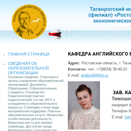
ГЛАВНАЯ СТРАНИЦА
КАФЕДРА АНГЛИЙСКОГО 
Адрес
: Ростовская область, г. Тага
СВЕДЕНИЯ ОБ
ОБРАЗОВАТЕЛЬНОЙ
Контакты
: тел. +7(8634) 39-40-22
ОРГАНИЗАЦИИ
E-mail:
english8@list.ru
Основные сведения, Структура и
органы управления образовательной
организацией, Документы,
Образование, Образовательные
стандарты, Руководство.
ЗАВ. К
Педагогический (научно-
Тимоше
педагогический) состав, МТО и
оснащенность образовательного
кандидат 
процесса, Стипендии и иные виды
Телефон 8(
материальной поддержки, Платные
образовательные услуги, Финансово-
E-mail:
for
хозяйственная деятельность,
Вакантные места для приема
(перевода), Доступная среда,
Международное сотрудничество