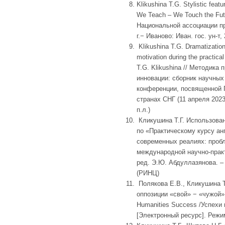
Klikushina T.G. Stylistic featu
We Teach – We Touch the Fu
Национальной ассоциации пр
г.− Иваново: Иван. гос. ун-т,
Klikushina T.G. Dramatization
motivation during the practical
T.G. Klikushina // Методика
инновации: сборник научных
конференции, посвященной Г
странах СНГ (11 апреля 2023 
п.л.)
Кликушина Т.Г. Использован
по «Практическому курсу ан
современных реалиях: пробл
международной научно-практи
ред. Э.Ю. Абдуллазянова. – Ка
(РИНЦ)
Полякова Е.В., Кликушина Т
оппозиции «свой» − «чужой»
Humanities Success /Успехи 
[Электронный ресурс]. Режим 