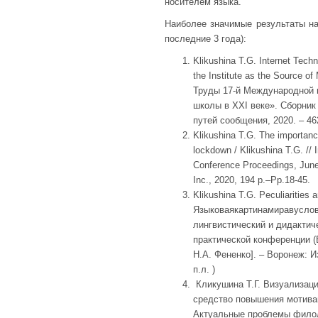
носителем языка.
Наиболее значимые результаты н
последние 3 года):
Klikushina T.G. Internet Tech
the Institute as the Source of
Труды 17-й Международной 
школы в ХХI веке». Сборник
путей сообщения, 2020. – 462
Klikushina T.G. The importance
lockdown / Klikushina T.G. //
Conference Proceedings, June
Inc., 2020, 194 p.–Pp.18-45.
Klikushina T.G. Peculiarities an
Языковаякартинамиравуслов
лингвистический и дидакти
практической конференции (Во
Н.А. Фененко]. – Воронеж: И
п.л. )
Кликушина Т.Г. Визуализация
средство повышения мотивац
Актуальные проблемы филол