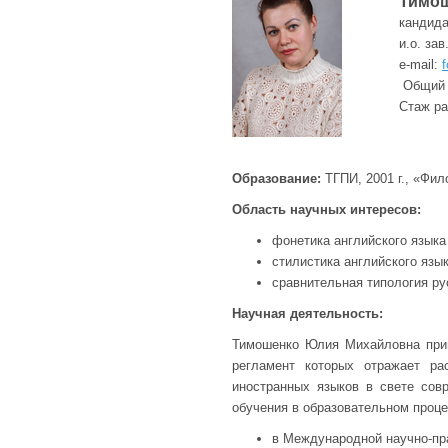
Тимош
кандида
и.о. за
e-mail:
Общий с
Стаж ра
Образование:
ТГПИ, 2001 г., «Фил
Область научных интересов:
фонетика английского языка
стилистика английского язы
сравнительная типология ру
Научная деятельность:
Тимошенко Юлия Михайловна прин
регламент которых отражает ра
иностранных языков в свете сов
обучения в образовательном проце
в Международной научно-пра