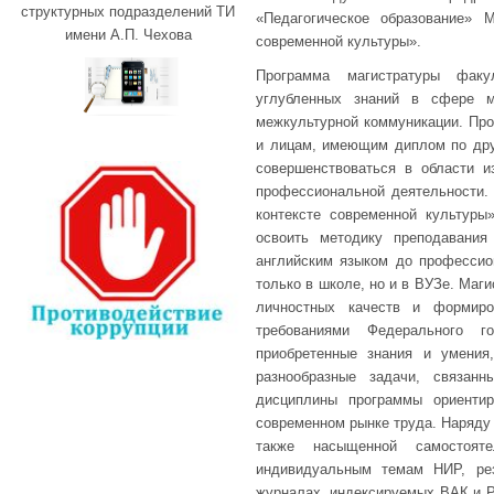
структурных подразделений ТИ
«Педагогическое образование» 
имени А.П. Чехова
современной культуры».
Программа магистратуры факу
углубленных знаний в сфере ме
межкультурной коммуникации. Про
и лицам, имеющим диплом по дру
совершенствоваться в области и
профессиональной деятельности.
контексте современной культуры
освоить методику преподавания
английским языком до профессио
только в школе, но и в ВУЗе. Маг
личностных качеств и формиро
требованиями Федерального го
приобретенные знания и умения
разнообразные задачи, связан
дисциплины программы ориентир
современном рынке труда. Наряду 
также насыщенной самостояте
индивидуальным темам НИР, рез
журналах, индексируемых ВАК и Р