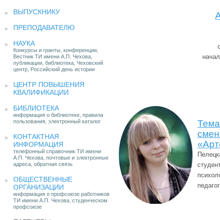
ВЫПУСКНИКУ
ПРЕПОДАВАТЕЛЮ
НАУКА
Конкурсы и гранты, конференции,
начал
Вестник ТИ имени А.П. Чехова,
публикации, библиотека, Чеховский
центр, Российский день истории
ЦЕНТР ПОВЫШЕНИЯ
КВАЛИФИКАЦИИ
БИБЛИОТЕКА
информация о библиотеке, правила
пользования, электронный каталог
Тема
смен
КОНТАКТНАЯ
«Арт
ИНФОРМАЦИЯ
телефонный справочник ТИ имени
Пелецк
А.П. Чехова, почтовые и электронные
адреса, обратная связь
студен
психол
ОБЩЕСТВЕННЫЕ
педаго
ОРГАНИЗАЦИИ
информация о профсоюзе работников
ТИ имени А.П. Чехова, студенческом
профсоюзе