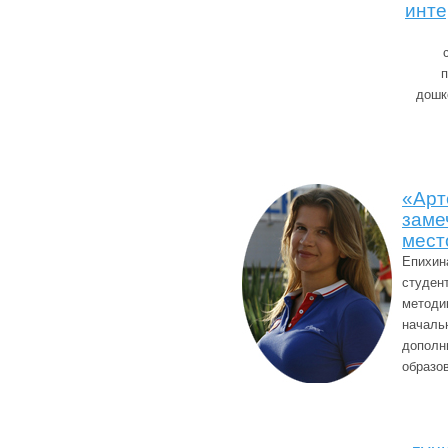
инт
п
дошк
«Арт
заме
мест
Епихин
студент
методи
началь
дополн
образо