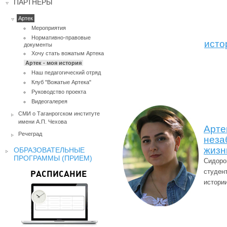
ПАРТНЕРЫ
Артек
Мероприятия
Нормативно-правовые
исто
документы
Хочу стать вожатым Артека
Артек - моя история
Наш педагогический отряд
Клуб "Вожатые Артека"
Руководство проекта
Видеогалерея
СМИ о Таганрогском институте
имени А.П. Чехова
Арте
Речеград
неза
жизн
ОБРАЗОВАТЕЛЬНЫЕ
ПРОГРАММЫ (ПРИЕМ)
Сидоро
студен
РАСПИСАНИЕ
истори