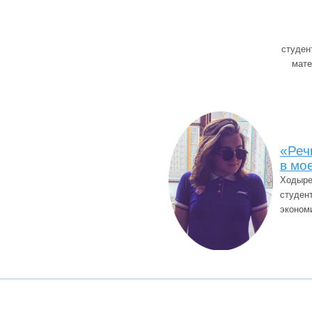
студен
мате
«Реч
в мо
Ходыре
студен
эконом