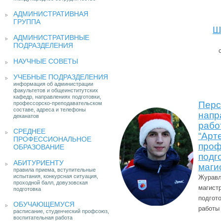
АДМИНИСТРАТИВНАЯ
ГРУППА
Ш
АДМИНИСТРАТИВНЫЕ
ПОДРАЗДЕЛЕНИЯ
НАУЧНЫЕ СОВЕТЫ
УЧЕБНЫЕ ПОДРАЗДЕЛЕНИЯ
информация об администрации
факультетов и общеинститутских
кафедр, направлениях подготовки,
Перс
профессорско-преподавательском
составе, адреса и телефоны
напр
деканатов
рабо
СРЕДНЕЕ
“Арте
ПРОФЕССИОНАЛЬНОЕ
проф
ОБРАЗОВАНИЕ
подг
АБИТУРИЕНТУ
маги
правила приема, вступительные
испытания, конкурсная ситуация,
Журавл
проходной балл, довузовская
магист
подготовка
подгот
ОБУЧАЮЩЕМУСЯ
работы
расписание, студенческий профсоюз,
воспитательная работа