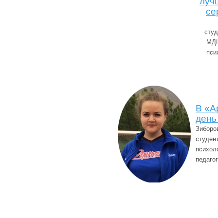
луч
се
студ
МДЦ
пси
В «А
день
Зиборо
студен
психол
педаго