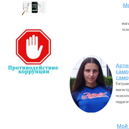
Мо
маг
пси
Арте
само
само
Евтуше
магист
психол
педаго
Мой 