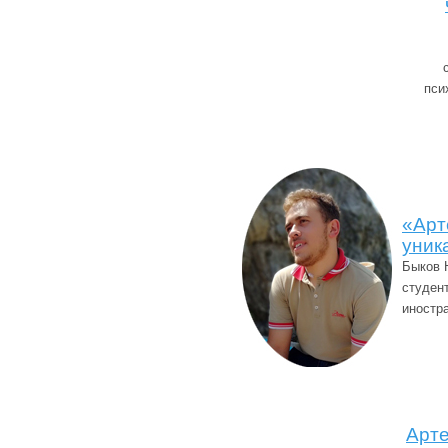
пси
«Арт
уник
Быков 
студен
иностр
Арте