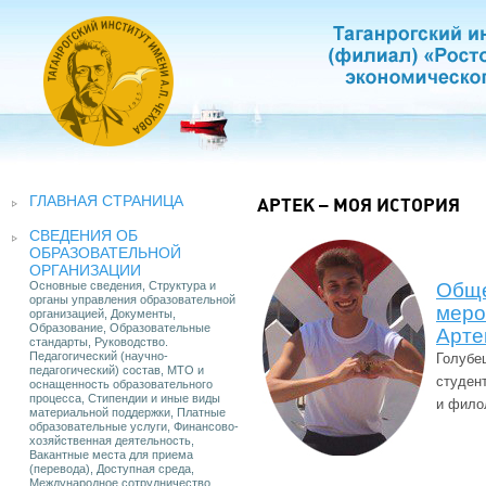
ГЛАВНАЯ СТРАНИЦА
АРТЕК – МОЯ ИСТОРИЯ
СВЕДЕНИЯ ОБ
ОБРАЗОВАТЕЛЬНОЙ
ОРГАНИЗАЦИИ
Основные сведения, Структура и
Общ
органы управления образовательной
меро
организацией, Документы,
Образование, Образовательные
Арте
стандарты, Руководство.
Педагогический (научно-
Голубе
педагогический) состав, МТО и
студен
оснащенность образовательного
процесса, Стипендии и иные виды
и фило
материальной поддержки, Платные
образовательные услуги, Финансово-
хозяйственная деятельность,
Вакантные места для приема
(перевода), Доступная среда,
Международное сотрудничество