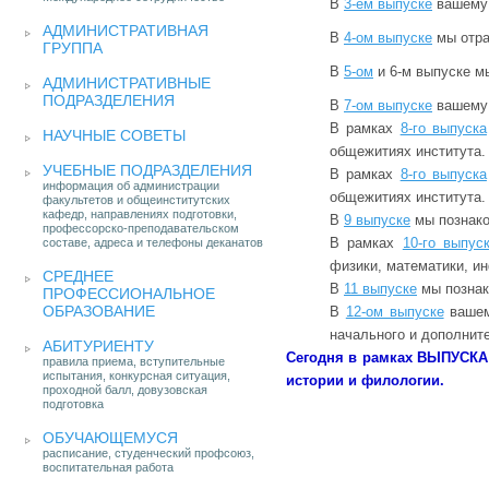
В
3-ем выпуске
вашему 
АДМИНИСТРАТИВНАЯ
В
4-ом выпуске
мы отра
ГРУППА
В
5-ом
и 6-м выпуске м
АДМИНИСТРАТИВНЫЕ
ПОДРАЗДЕЛЕНИЯ
В
7-ом выпуске
вашему 
В рамках
8-го выпуска
НАУЧНЫЕ СОВЕТЫ
общежитиях института.
УЧЕБНЫЕ ПОДРАЗДЕЛЕНИЯ
В рамках
8-го выпуска
информация об администрации
общежитиях института.
факультетов и общеинститутских
кафедр, направлениях подготовки,
В
9 выпуске
мы познако
профессорско-преподавательском
В рамках
10-го выпус
составе, адреса и телефоны деканатов
физики, математики, и
СРЕДНЕЕ
В
11 выпуске
мы познак
ПРОФЕССИОНАЛЬНОЕ
ОБРАЗОВАНИЕ
В
12-ом выпуске
вашем
начального и дополнит
АБИТУРИЕНТУ
Сегодня в рамках ВЫПУСКА
правила приема, вступительные
испытания, конкурсная ситуация,
истории и филологии.
проходной балл, довузовская
подготовка
ОБУЧАЮЩЕМУСЯ
расписание, студенческий профсоюз,
воспитательная работа