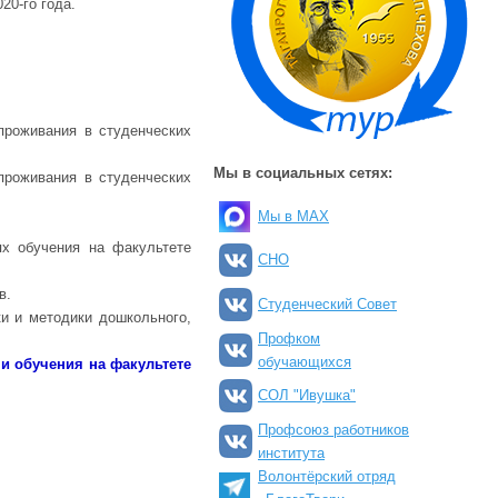
0-го года.
роживания в студенческих
Мы в социальных сетях:
роживания в студенческих
Мы в MAX
х обучения на факультете
СНО
в.
Студенческий Совет
и и методики дошкольного,
Профком
обучающихся
и обучения на факультете
СОЛ "Ивушка"
Профсоюз работников
института
Волонтёрский отряд