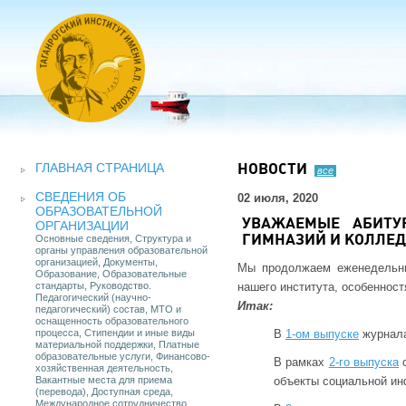
ГЛАВНАЯ СТРАНИЦА
НОВОСТИ
все
СВЕДЕНИЯ ОБ
02 июля, 2020
ОБРАЗОВАТЕЛЬНОЙ
УВАЖАЕМЫЕ АБИТУ
ОРГАНИЗАЦИИ
Основные сведения, Структура и
ГИМНАЗИЙ И КОЛЛЕД
органы управления образовательной
организацией, Документы,
Мы продолжаем еженедельны
Образование, Образовательные
стандарты, Руководство.
нашего института, особенност
Педагогический (научно-
Итак:
педагогический) состав, МТО и
оснащенность образовательного
процесса, Стипендии и иные виды
В
1-ом выпуске
журнала
материальной поддержки, Платные
образовательные услуги, Финансово-
В рамках
2-го выпуска
с
хозяйственная деятельность,
Вакантные места для приема
объекты социальной ин
(перевода), Доступная среда,
Международное сотрудничество