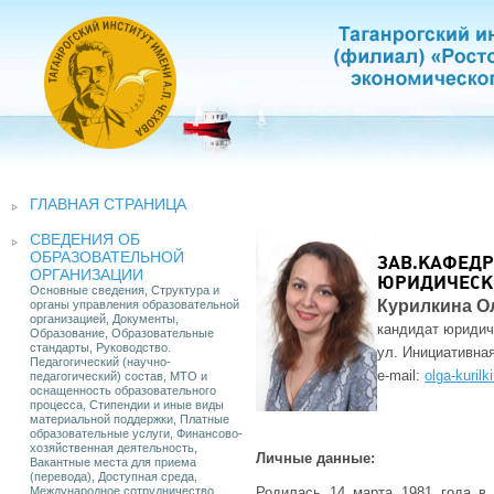
ГЛАВНАЯ СТРАНИЦА
СВЕДЕНИЯ ОБ
ОБРАЗОВАТЕЛЬНОЙ
ЗАВ.КАФЕД
ОРГАНИЗАЦИИ
ЮРИДИЧЕСК
Основные сведения, Структура и
Курилкина О
органы управления образовательной
организацией, Документы,
кандидат юридич
Образование, Образовательные
стандарты, Руководство.
ул. Инициативная,
Педагогический (научно-
e-mail:
olga-kuril
педагогический) состав, МТО и
оснащенность образовательного
процесса, Стипендии и иные виды
материальной поддержки, Платные
образовательные услуги, Финансово-
хозяйственная деятельность,
Личные данные:
Вакантные места для приема
(перевода), Доступная среда,
Международное сотрудничество
Родилась 14 марта 1981 года в 