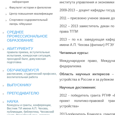
лаборатория
института управления и экономики (
Факультет истории и филологии
2009-2013 – доцент кафедры госу
Центр повышения квалификации
2011 – присвоено ученое звание д
Спортивно-оздоровительный
лагерь «Ивушка»
2012 – 2013 заместитель декан по
права ТГПИ
СРЕДНЕЕ
ПРОФЕССИОНАЛЬНОЕ
2013 – по н.в. заведующая кафе
ОБРАЗОВАНИЕ
имени А.П. Чехова (филиал) РГЭУ
АБИТУРИЕНТУ
правила приема, вступительные
Читаемые курсы:
испытания, конкурсная ситуация,
проходной балл, довузовская
Международное право, Междуна
подготовка
федерализма
ОБУЧАЮЩЕМУСЯ
расписание, студенческий профсоюз,
Область научных интересов
– 
воспитательная работа
устройства в России и за рубежом
ВЫПУСКНИКУ
Научные достижения:
ПРЕПОДАВАТЕЛЮ
2012 - победитель гранта РГНФ 
проект политико-правовой тра
НАУКА
Конкурсы и гранты, конференции,
устройства»
Вестник ТИ имени А.П. Чехова,
публикации, библиотека, Чеховский
2013-победитель Конкурса грантов