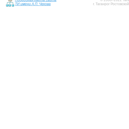
Подробная карта сайта
© 2008–2022 Тага
ТИ имени А.П. Чехова
г. Таганрог Ростовско