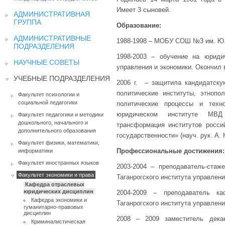
Имеет 3 сыновей.
АДМИНИСТРАТИВНАЯ
ГРУППА
Образование:
АДМИНИСТРАТИВНЫЕ
1988-1998 – МОБУ СОШ №3 им. Ю.А.
ПОДРАЗДЕЛЕНИЯ
1998-2003 – обучение на юридич
НАУЧНЫЕ СОВЕТЫ
управления и экономики. Окончил 
УЧЕБНЫЕ ПОДРАЗДЕЛЕНИЯ
2006 г. – защитила кандидатскую
политические институты, этнопо
Факультет психологии и
социальной педагогики
политические процессы и техн
юридическом институте МВД
Факультет педагогики и методики
дошкольного, начального и
трансформация институтов росси
дополнительного образования
государственности» (науч. рук. А.
Факультет физики, математики,
Профессиональные достижения:
информатики
Факультет иностранных языков
2003-2004 – преподаватель-стаж
Факультет экономики и права
Таганрогского института управления
Кафедра отраслевых
юридических дисциплин
2004-2009 – преподаватель к
Кафедра экономики и
Таганрогского института управления
гуманитарно-правовых
дисциплин
2008 – 2009 заместитель декан
Криминалистическая