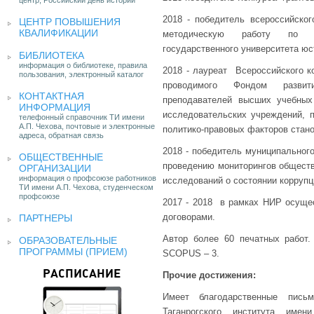
центр, Российский день истории
2018 - победитель всероссийско
ЦЕНТР ПОВЫШЕНИЯ
КВАЛИФИКАЦИИ
методическую работу по юр
государственного университета юс
БИБЛИОТЕКА
информация о библиотеке, правила
2018 - лауреат Всероссийского к
пользования, электронный каталог
проводимого Фондом развит
КОНТАКТНАЯ
преподавателей высших учебных
ИНФОРМАЦИЯ
исследовательских учреждений, п
телефонный справочник ТИ имени
А.П. Чехова, почтовые и электронные
политико-правовых факторов стано
адреса, обратная связь
2018 - победитель муниципального
ОБЩЕСТВЕННЫЕ
проведению мониторингов обществ
ОРГАНИЗАЦИИ
информация о профсоюзе работников
исследований о состоянии коррупц
ТИ имени А.П. Чехова, студенческом
профсоюзе
2017 - 2018 в рамках НИР осуще
договорами.
ПАРТНЕРЫ
Автор более 60 печатных рабо
ОБРАЗОВАТЕЛЬНЫЕ
ПРОГРАММЫ (ПРИЕМ)
SCOPUS – 3.
РАСПИСАНИЕ
Прочие достижения:
Имеет благодарственные пись
Таганрогского института име