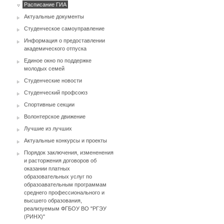
Расписание ГИА
Актуальные документы
Студенческое самоуправление
Информация о предоставлении
академического отпуска
Единое окно по поддержке
молодых семей
Студенческие новости
Студенческий профсоюз
Спортивные секции
Волонтерское движение
Лучшие из лучших
Актуальные конкурсы и проекты
Порядок заключения, измененения
и расторжения договоров об
оказании платных
образовательных услуг по
образоавательным программам
среднего профессионального и
высшего образования,
реализуемым ФГБОУ ВО "РГЭУ
(РИНХ)"