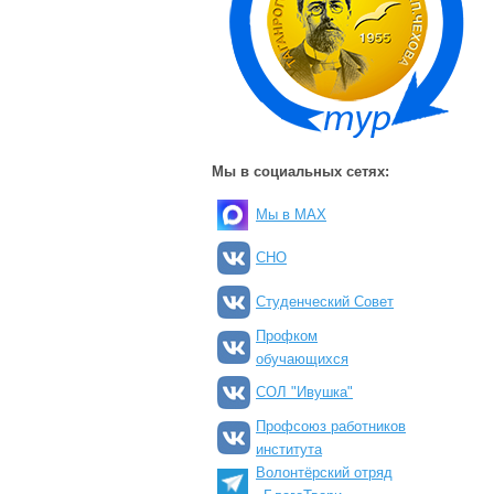
Мы в социальных сетях:
Мы в MAX
СНО
Студенческий Совет
Профком
обучающихся
СОЛ "Ивушка"
Профсоюз работников
института
Волонтёрский отряд