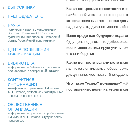
ВЫПУСКНИКУ
Какая концепция воспитания и 
наиболее близка личностно-ориент
ПРЕПОДАВАТЕЛЮ
которая предполагает, что каждая
НАУКА
надо изучать, диагностировать её 
Конкурсы и гранты, конференции,
Вестник ТИ имени А.П. Чехова,
Ваше кредо как будущего педаго
публикации, библиотека, Чеховский
центр, Российский день истории
будущего педагога-это добросовес
воспитанников планирую учить том
ЦЕНТР ПОВЫШЕНИЯ
что они берутся.
КВАЛИФИКАЦИИ
Какие ценности вы считаете в
БИБЛИОТЕКА
информация о библиотеке, правила
являются: оптимизм, любовь, семь
пользования, электронный каталог
дисциплина, честность, благодарн
КОНТАКТНАЯ
Что такое "успех" по-вашему?
«У
ИНФОРМАЦИЯ
телефонный справочник ТИ имени
поставленных целей на жизнь и са
А.П. Чехова, почтовые и электронные
адреса, обратная связь
ОБЩЕСТВЕННЫЕ
ОРГАНИЗАЦИИ
информация о профсоюзе работников
ТИ имени А.П. Чехова, студенческом
профсоюзе