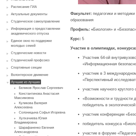
Расписание ГИА
Факультет:
педагогики и методики
Актуальные документы
образования
Студенческое самоуправление
Информация о предоставлении
Профиль:
«
Биология» и «Безопас
академического отпуска
Курс:
5
Единое окно по поддержке
молодых семей
Участие в олимпиадах, конкурса
Студенческие новости
Участник 64-ой внутривузов
Студенческий профсоюз
«Информационная безопасно
Спортивные секции
участник в 3 международном
Волонтерское движение
«Перспективный исследовате
Лучшие из лучших
Беликов Ярослав Сергеевич
участник научного круглого 
Константинова Анастасия
Максимовна
«Возможности и трудности д
Куликова Валерия
победитель в экологической
Алексеевна
Солоницына Софья Игоревна
участник конференции «Безо
Хулхачиева Юлия
Владимировна
победитель конкурса «Биоло
Шарафаненко Евгения
Александровна
участие в форуме «Педагог