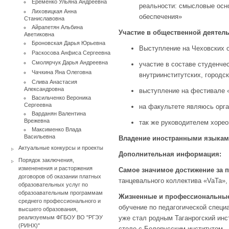
Ерёменко Ульяна Андреевна
реальности: смысловые осно
Лиховицкая Анна
обеспечения»
Станиславовна
Айрапетян Альбина
Участие в общественной деятель
Аветиковна
Броновская Дарья Юрьевна
Выступление на Чеховских от
Раскосова Анфиса Сергеевна
Смолярчук Дарья Андреевна
участие в составе студенче
Чачкина Яна Олеговна
внутриинститутских, городск
Слива Анастасия
Александровна
выступление на фестивале «
Васильченко Вероника
Сергеевна
на факультете являюсь орга
Варданян Валентина
Врежевна
так же руководителем хорео
Максименко Влада
Васильевна
Владение иностранными языкам
Актуальные конкурсы и проекты
Дополнительная информация:
Порядок заключения,
измененения и расторжения
Самое значимое достижение за п
договоров об оказании платных
танцевального коллектива «VaTa»,
образовательных услуг по
образоавательным программам
Жизненные и профессиональные
среднего профессионального и
обучение по педагогической специа
высшего образования,
реализуемым ФГБОУ ВО "РГЭУ
уже стал родным Таганрогский инс
(РИНХ)"
столе с Белорусским институтом.