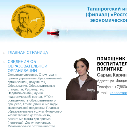
ГЛАВНАЯ СТРАНИЦА
ПОМОЩНИК З
СВЕДЕНИЯ ОБ
ВОСПИТАТЕ
ОБРАЗОВАТЕЛЬНОЙ
ПОЛИТИКЕ
ОРГАНИЗАЦИИ
Сарма Карин
Основные сведения, Структура и
органы управления образовательной
Адрес: ул.Инициа
организацией, Документы,
Образование, Образовательные
Телефон:
+7(863
стандарты, Руководство.
E-mail:
kr.saarm
Педагогический (научно-
педагогический) состав, МТО и
оснащенность образовательного
процесса, Стипендии и иные виды
материальной поддержки, Платные
образовательные услуги, Финансово-
хозяйственная деятельность,
Вакантные места для приема
(перевода), Доступная среда,
Международное сотрудничество