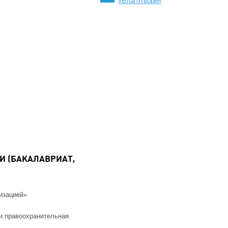
«БлагоТвори»
И (БАКАЛАВРИАТ,
изацией»
и правоохранительная