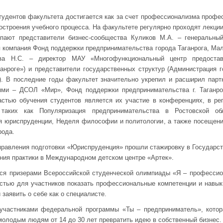
тудентов факультета достигается как за счет профессионализма профе
построения учебного процесса. На факультете регулярно проходят лекции
пают представители бизнес-сообщества Куликов М.А. – генеральны
я компания Фонд поддержки предпринимательства города Таганрога, Ма
нева Н.С. – директор МАУ «Многофункциональный центр предоста
ганроге») и представители государственных структур (Администрация 
). В последние годы факультет значительно укрепил и расширил парт
ями – ДСОЛ «Мир», Фонд поддержки предпринимательства г. Таганр
астью обучения студентов является их участие в конференциях, в р
, таких как Популяризация предпринимательства в Ростовской о
я юриспруденции, Неделя философии и политологии, а также посещени
рода.
аправления подготовки «Юриспруденция» прошли стажировку в Государ
ия практики в Международном детском центре «Артек».
ся призерами Всероссийской студенческой олимпиады «Я – профессио
тью для участников показать профессиональные компетенции и навыки
 заявить о себе как о специалисте.
участниками федеральной программы «Ты – предприниматель», котор
молодым людям от 14 до 30 лет превратить идею в собственный бизнес.