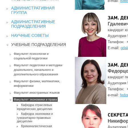
e-mail:
iste
АДМИНИСТРАТИВНАЯ
ГРУППА
ЗАМ. ДЕ
АДМИНИСТРАТИВНЫЕ
Гдалеви
ПОДРАЗДЕЛЕНИЯ
кандидат ю
НАУЧНЫЕ СОВЕТЫ
Аудитория 
Телефон: 
УЧЕБНЫЕ ПОДРАЗДЕЛЕНИЯ
E-mail:
gdal
Факультет психологии и
социальной педагогики
ЗАМ. ДЕ
Факультет педагогики и методики
дошкольного, начального и
Федорцо
дополнительного образования
кандидат п
Факультет физики, математики,
Аудитория 
информатики
Телефон: 
Факультет иностранных языков
e-mail:
fedo
Факультет экономики и права
Кафедра отраслевых
юридических дисциплин
Кафедра экономики и
СЕКРЕТ
гуманитарно-правовых
Никифор
дисциплин
Криминалистическая
Аудитория 