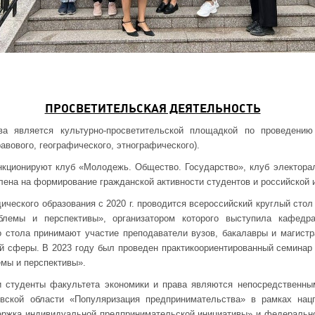
ПРОСВЕТИТЕЛЬСКАЯ ДЕЯТЕЛЬНОСТЬ
ва является культурно-просветительской площадкой по проведению
равового, географического, этнографического).
ционируют клуб «Молодежь. Общество. Государство», клуб электораль
лена на формирование гражданской активности студентов и российской 
ического образования с 2020 г. проводится всероссийский круглый сто
блемы и перспективы», организатором которого выступила кафедр
о стола принимают участие преподаватели вузов, бакалавры и магистр
й сферы. В 2023 году был проведен практикоориентированный семинар
емы и перспективы».
и студенты факультета экономики и права являются непосредственны
овской области «Популяризация предпринимательства» в рамках на
ержка индивидуальной предпринимательской инициативы» и федерально