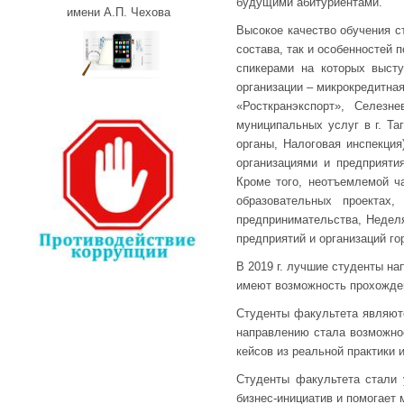
будущими абитуриентами.
имени А.П. Чехова
Высокое качество обучения с
состава, так и особенностей 
спикерами на которых высту
организации – микрокредитна
«Росткранэкспорт», Селез
муниципальных услуг в г. Та
органы, Налоговая инспекция
организациями и предприяти
Кроме того, неотъемлемой ч
образовательных проектах
предпринимательства, Недел
предприятий и организаций го
В 2019 г. лучшие студенты н
имеют возможность прохожден
Студенты факультета являют
направлению стала возможнос
кейсов из реальной практики и
Студенты факультета стали 
бизнес-инициатив и помогает 