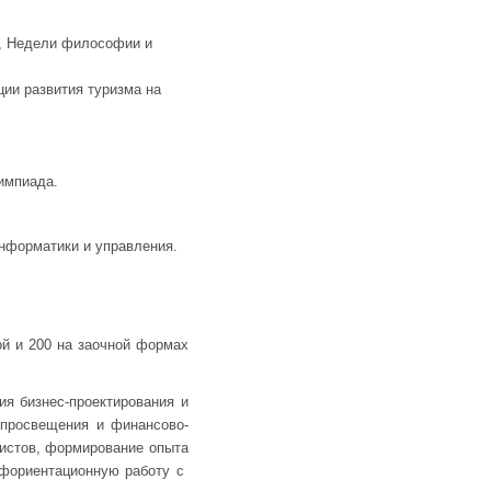
и, Недели философии и
ции развития туризма на
импиада.
информатики и управления.
ой и 200 на заочной формах
я бизнес-проектирования и
 просвещения и финансово-
листов, формирование опыта
офориентационную работу с