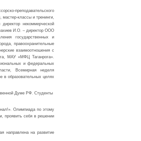
ссорско-преподавательского
, мастер-классы и тренинги,
й директор некоммерческой
лахиев И.О. – директор ООО
вления государственных и
города, правоохранительные
нерские взаимоотношения с
ога, МАУ «МФЦ Таганрога».
егиональных и федеральных
бласти, Всемирная неделя
е в образовательных целях
ственной Думе РФ. Студенты
нал!». Олимпиада по этому
, проявить себя в решении
ая направлена на развитие