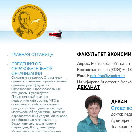
ГЛАВНАЯ СТРАНИЦА
ФАКУЛЬТЕТ ЭКОНОМИ
Адрес:
Ростовская область, г. 
СВЕДЕНИЯ ОБ
ОБРАЗОВАТЕЛЬНОЙ
Контакты:
тел. +7(8634) 60-18
ОРГАНИЗАЦИИ
Email:
dek.fmp@yandex.ru
Основные сведения, Структура и
органы управления образовательной
Никифорова Анастасия Алекс
организацией, Документы,
ДЕКАНАТ
Образование, Образовательные
стандарты, Руководство.
Педагогический (научно-
педагогический) состав, МТО и
ДЕКАН
оснащенность образовательного
Стеценк
процесса, Стипендии и иные виды
материальной поддержки, Платные
доктор пед
образовательные услуги, Финансово-
хозяйственная деятельность,
Аудитория 
Вакантные места для приема
Телефон: 
(перевода), Доступная среда,
Международное сотрудничество