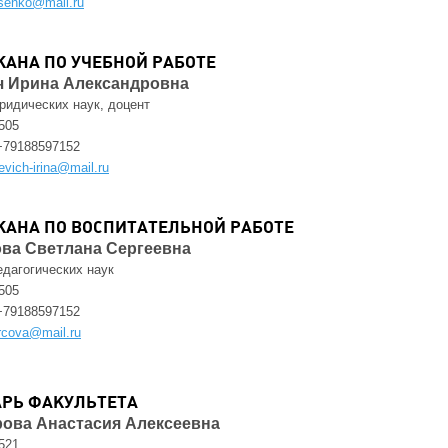
tsenko@mail.ru
КАНА ПО УЧЕБНОЙ РАБОТЕ
ч Ирина Александровна
ридических наук, доцент
505
+79188597152
evich-irina@mail.ru
КАНА ПО ВОСПИТАТЕЛЬНОЙ РАБОТЕ
ва Светлана Сергеевна
едагогических наук
505
+79188597152
rcova@mail.ru
АРЬ ФАКУЛЬТЕТА
ова Анастасия Алексеевна
521