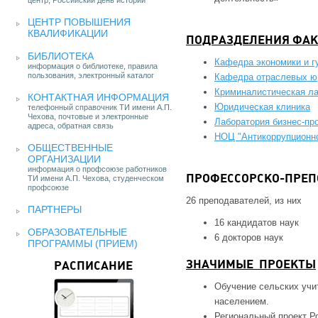
центр, Российский день истории
ЦЕНТР ПОВЫШЕНИЯ
КВАЛИФИКАЦИИ
ПОДРАЗДЕЛЕНИЯ ФАК
БИБЛИОТЕКА
Кафедра экономики и г
информация о библиотеке, правила
пользования, электронный каталог
Кафедра отраслевых ю
Криминалистическая л
КОНТАКТНАЯ ИНФОРМАЦИЯ
Юридическая клиника
телефонный справочник ТИ имени А.П.
Чехова, почтовые и электронные
Лаборатория бизнес-пр
адреса, обратная связь
НОЦ "Антикоррупционно
ОБЩЕСТВЕННЫЕ
ОРГАНИЗАЦИИ
информация о профсоюзе работников
ТИ имени А.П. Чехова, студенческом
ПРОФЕССОРСКО-ПРЕП
профсоюзе
26 преподавателей, из них
ПАРТНЕРЫ
16 кандидатов наук
ОБРАЗОВАТЕЛЬНЫЕ
6 докторов наук
ПРОГРАММЫ (ПРИЕМ)
ЗНАЧИМЫЕ ПРОЕКТЫ
РАСПИСАНИЕ
Обучение сельских учи
населением.
Региональный проект Р