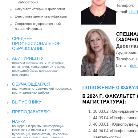
лаборатория
Телефон: 
Факультет истории и филологии
e-mail:
dek.
Центр повышения квалификации
Спортивно-оздоровительный
лагерь «Ивушка»
СПЕЦИА
СРЕДНЕЕ
(ЗАОЧНО
ПРОФЕССИОНАЛЬНОЕ
Двоегла
ОБРАЗОВАНИЕ
Аудитория 
АБИТУРИЕНТУ
Телефон: +
правила приема, вступительные
E-mail:
dek
испытания, конкурсная ситуация,
проходной балл, довузовская
подготовка
ОБУЧАЮЩЕМУСЯ
ПОЛОЖЕНИЕ О ФАКУЛ
расписание, студенческий профсоюз,
воспитательная работа
В 2024 Г. ФАКУЛЬТЕ
ВЫПУСКНИКУ
МАГИСТРАТУРА):
38.03.02 «Менеджмент»
ПРЕПОДАВАТЕЛЮ
44.03.04 «Профессиона
НАУКА
40.03.01 «Юриспруденц
Конкурсы и гранты, конференции,
Вестник ТИ имени А.П. Чехова,
44.04.04 «Профессиона
публикации, библиотека, Чеховский
деятельность»