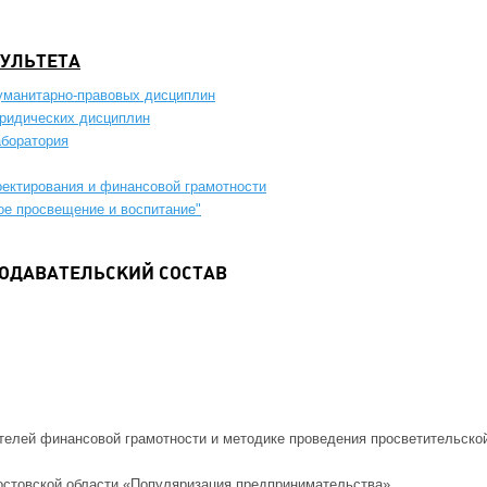
УЛЬТЕТА
уманитарно-правовых дисциплин
ридических дисциплин
аборатория
оектирования и финансовой грамотности
е просвещение и воспитание"
ОДАВАТЕЛЬСКИЙ СОСТАВ
телей финансовой грамотности и методике проведения просветительско
остовской области «Популяризация предпринимательства».