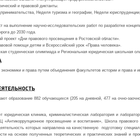
фический и правовой диктанты.
принимательства, Неделя туризма и географии, Недели юриспруденци
т на выполнение научно-исследовательских работ по разработке концеп
нрога до 2030 года.
й проект «Дни правового просвещения в Ростовской области».
авовой помощи детям и Всероссийский урок «Права человека».
кая студенческая олимпиада и Региональная юридическая школьная ол
А
т экономики и права путем объединения факультетов истории и права и 
ЕЯТЕЛЬНОСТЬ
ают образование 882 обучающихся (205 на дневной, 477 на очно-заочн
 юридическая клиника, криминалистическая лаборатория и лаборатори
Ц «Антикоррупционное просвещение и воспитание», Школа правового
деятельность которых направлена на качественную подготовку специа
сти на основе полученных теоретических и практических знаний и пр