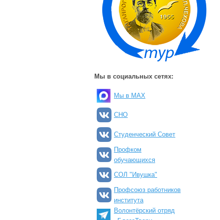
Мы в социальных сетях:
Мы в MAX
СНО
Студенческий Совет
Профком
обучающихся
СОЛ "Ивушка"
Профсоюз работников
института
Волонтёрский отряд