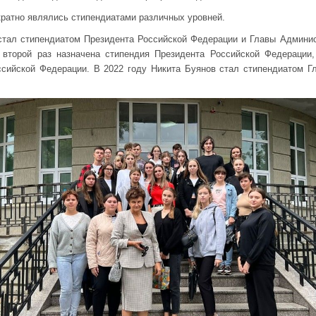
кратно являлись стипендиатами различных уровней.
тал стипендиатом Президента Российской Федерации и Главы Админист
второй раз назначена стипендия Президента Российской Федерации
ссийской Федерации. В 2022 году Никита Буянов стал стипендиатом Г