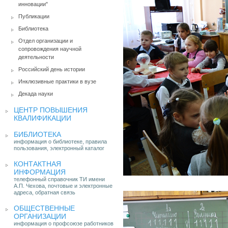
инновации"
Публикации
Библиотека
Отдел организации и
сопровождения научной
деятельности
Российский день истории
Инклюзивные практики в вузе
Декада науки
ЦЕНТР ПОВЫШЕНИЯ
КВАЛИФИКАЦИИ
БИБЛИОТЕКА
информация о библиотеке, правила
пользования, электронный каталог
КОНТАКТНАЯ
ИНФОРМАЦИЯ
телефонный справочник ТИ имени
А.П. Чехова, почтовые и электронные
адреса, обратная связь
ОБЩЕСТВЕННЫЕ
ОРГАНИЗАЦИИ
информация о профсоюзе работников