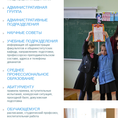
АДМИНИСТРАТИВНАЯ
ГРУППА
АДМИНИСТРАТИВНЫЕ
ПОДРАЗДЕЛЕНИЯ
НАУЧНЫЕ СОВЕТЫ
УЧЕБНЫЕ ПОДРАЗДЕЛЕНИЯ
информация об администрации
факультетов и общеинститутских
кафедр, направлениях подготовки,
профессорско-преподавательском
составе, адреса и телефоны
деканатов
СРЕДНЕЕ
ПРОФЕССИОНАЛЬНОЕ
ОБРАЗОВАНИЕ
АБИТУРИЕНТУ
правила приема, вступительные
испытания, конкурсная ситуация,
проходной балл, довузовская
подготовка
ОБУЧАЮЩЕМУСЯ
расписание, студенческий профсоюз,
воспитательная работа