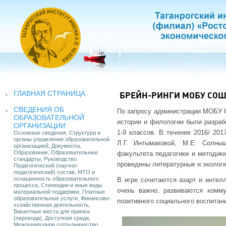
ГЛАВНАЯ СТРАНИЦА
БРЕЙН-РИНГИ МОБУ СОШ 
СВЕДЕНИЯ ОБ
По запросу администрации МОБУ С
ОБРАЗОВАТЕЛЬНОЙ
истории и филологии были разраб
ОРГАНИЗАЦИИ
1-9 классов. В течение 2016/ 201
Основные сведения, Структура и
органы управления образовательной
Л.Г. Интымаковой, М.Е. Солн
организацией, Документы,
Образование, Образовательные
факультета педагогики и методик
стандарты, Руководство.
проведены литературные и экологи
Педагогический (научно-
педагогический) состав, МТО и
оснащенность образовательного
В игре сочетаются азарт и интелл
процесса, Стипендии и иные виды
очень важно, развиваются комм
материальной поддержки, Платные
образовательные услуги, Финансово-
позитивного социального воспитан
хозяйственная деятельность,
Вакантные места для приема
(перевода), Доступная среда,
Международное сотрудничество