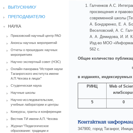
Галченков А.С. Интегр
ВЫПУСКНИКУ
просвещения и правово
ПРЕПОДАВАТЕЛЮ
современной школы [Текс
А. Бондаренко, Е. А. Бо
НАУКА
Веселовский, А. С. Галч
Приазовский научный центр РАО
А. А. Демидова, И. И. К
Изд-во МОО «Информац
Анонсы научных мероприятий
562 с.
Отчеты о прошедших научных
мероприятиях
Общее количество публикаци
Научно-экспертный совет (НЭС)
Онлайн-панорама "История науки
Таганрогского института имени
в изданиях, индексируемых 
А.П.Чехова в лицах"
Студенческая наука
РИНЦ
Web of Scie
или
Scopu
Научные школы
Научно-исследовательские,
5
0
учебные лаборатории и центры
Конкурсы, гранты и конференции
Вестник ТИ имени А.П. Чехова
Контактная информац
Журнал "Педагогическое
347900, город Таганрог, Иници
образование: традиции и