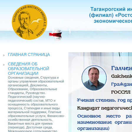
ГЛАВНАЯ СТРАНИЦА
СВЕДЕНИЯ ОБ
Галче
ОБРАЗОВАТЕЛЬНОЙ
ОРГАНИЗАЦИИ
Galchenk
Основные сведения, Структура и
органы управления образовательной
Граждан
организацией, Документы,
Образование, Образовательные
РОССИЯ
стандарты, Руководство.
Педагогический (научно-
Ученая степень, год 
педагогический) состав, МТО и
оснащенность образовательного
процесса, Стипендии и иные виды
Кандидат педагогическ
материальной поддержки, Платные
образовательные услуги, Финансово-
Основное место ра
хозяйственная деятельность,
наименование органи
Вакантные места для приема
(перевода), Доступная среда,
организации)
Международное сотрудничество