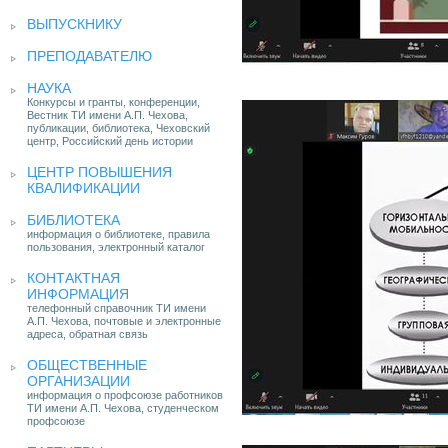
ВЫПУСКНИКУ
ПРЕПОДАВАТЕЛЮ
НАУКА
Конкурсы и гранты, конференции,
Вестник ТИ имени А.П. Чехова,
публикации, библиотека, Чеховский
центр, Российский день истории
ЦЕНТР ПОВЫШЕНИЯ
КВАЛИФИКАЦИИ
БИБЛИОТЕКА
информация о библиотеке, правила
пользования, электронный каталог
КОНТАКТНАЯ
ИНФОРМАЦИЯ
телефонный справочник ТИ имени
А.П. Чехова, почтовые и электронные
адреса, обратная связь
ОБЩЕСТВЕННЫЕ
ОРГАНИЗАЦИИ
информация о профсоюзе работников
ТИ имени А.П. Чехова, студенческом
профсоюзе