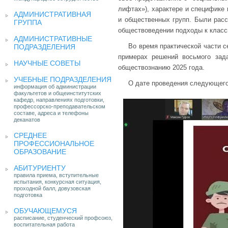
лифтах»), характере и специфике
АДМИНИСТРАТИВНАЯ
и общественных групп. Были расс
ГРУППА
обществоведении подходы к класс
АДМИНИСТРАТИВНЫЕ
Во время практической части с
ПОДРАЗДЕЛЕНИЯ
примерах решений восьмого зада
НАУЧНЫЕ СОВЕТЫ
обществознанию 2025 года.
УЧЕБНЫЕ ПОДРАЗДЕЛЕНИЯ
О дате проведения следующего
информация об администрации
факультетов и общеинститутских
кафедр, направлениях подготовки,
профессорско-преподавательском
составе, адреса и телефоны
деканатов
СРЕДНЕЕ
ПРОФЕССИОНАЛЬНОЕ
ОБРАЗОВАНИЕ
АБИТУРИЕНТУ
правила приема, вступительные
испытания, конкурсная ситуация,
проходной балл, довузовская
подготовка
ОБУЧАЮЩЕМУСЯ
расписание, студенческий профсоюз,
воспитательная работа