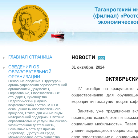
ГЛАВНАЯ СТРАНИЦА
НОВОСТИ
все
СВЕДЕНИЯ ОБ
31 октября, 2024
ОБРАЗОВАТЕЛЬНОЙ
ОРГАНИЗАЦИИ
ОКТЯБРЬСК
Основные сведения, Структура и
органы управления образовательной
27 октября на факультете 
организацией, Документы,
Образование, Образовательные
обществознанию для обучающих
стандарты, Руководство.
Педагогический (научно-
мероприятия выступил доцент кафе
педагогический) состав, МТО и
оснащенность образовательного
Занятие, уже традиционно вк
процесса, Стипендии и иные виды
материальной поддержки, Платные
посвящено важной, хотя и весьма
образовательные услуги, Финансово-
социальная мобильность». Павел 
хозяйственная деятельность,
Вакантные места для приема
учения выдающегося социолога пр
(перевода), Доступная среда,
свое представление о социальных 
Международное сотрудничество