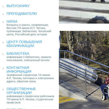
ВЫПУСКНИКУ
ПРЕПОДАВАТЕЛЮ
НАУКА
Конкурсы и гранты, конференции,
Вестник ТИ имени А.П. Чехова,
публикации, библиотека, Чеховский
центр, Российский день истории
ЦЕНТР ПОВЫШЕНИЯ
КВАЛИФИКАЦИИ
БИБЛИОТЕКА
информация о библиотеке, правила
пользования, электронный каталог
КОНТАКТНАЯ
ИНФОРМАЦИЯ
телефонный справочник ТИ имени
А.П. Чехова, почтовые и электронные
адреса, обратная связь
ОБЩЕСТВЕННЫЕ
ОРГАНИЗАЦИИ
информация о профсоюзе работников
ТИ имени А.П. Чехова, студенческом
профсоюзе