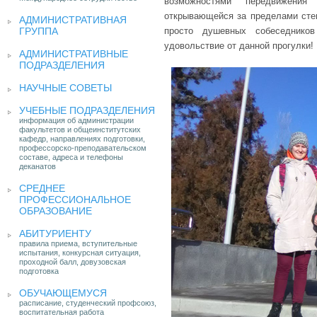
возможностями передвижения
открывающейся за пределами сте
АДМИНИСТРАТИВНАЯ
ГРУППА
просто душевных собеседнико
удовольствие от данной прогулки!
АДМИНИСТРАТИВНЫЕ
ПОДРАЗДЕЛЕНИЯ
НАУЧНЫЕ СОВЕТЫ
УЧЕБНЫЕ ПОДРАЗДЕЛЕНИЯ
информация об администрации
факультетов и общеинститутских
кафедр, направлениях подготовки,
профессорско-преподавательском
составе, адреса и телефоны
деканатов
СРЕДНЕЕ
ПРОФЕССИОНАЛЬНОЕ
ОБРАЗОВАНИЕ
АБИТУРИЕНТУ
правила приема, вступительные
испытания, конкурсная ситуация,
проходной балл, довузовская
подготовка
ОБУЧАЮЩЕМУСЯ
расписание, студенческий профсоюз,
воспитательная работа