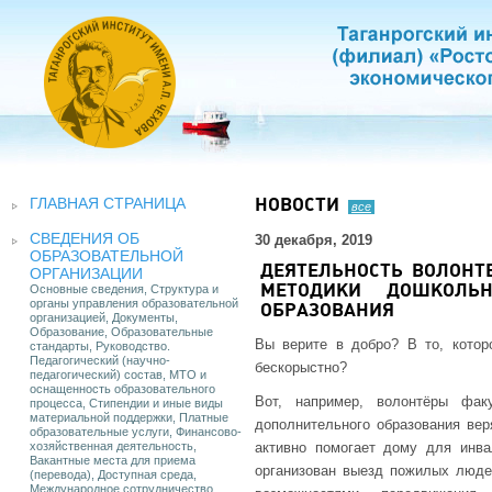
ГЛАВНАЯ СТРАНИЦА
НОВОСТИ
все
СВЕДЕНИЯ ОБ
30 декабря, 2019
ОБРАЗОВАТЕЛЬНОЙ
ДЕЯТЕЛЬНОСТЬ ВОЛОНТ
ОРГАНИЗАЦИИ
Основные сведения, Структура и
МЕТОДИКИ ДОШКОЛЬН
органы управления образовательной
ОБРАЗОВАНИЯ
организацией, Документы,
Образование, Образовательные
Вы верите в добро? В то, котор
стандарты, Руководство.
Педагогический (научно-
бескорыстно?
педагогический) состав, МТО и
оснащенность образовательного
Вот, например, волонтёры фак
процесса, Стипендии и иные виды
материальной поддержки, Платные
дополнительного образования вер
образовательные услуги, Финансово-
хозяйственная деятельность,
активно помогает дому для инв
Вакантные места для приема
организован выезд пожилых люде
(перевода), Доступная среда,
Международное сотрудничество