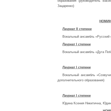
образования (руководитель Васи
Зацаренко)
НОМИН
Лауреат
II
степени
Вокальный ансамбль «Русский с
Лауреат
I
степени
Вокальный ансамбль «Дуга Поб
Лауреат
I
степени
Вокальный ансамбль «Созвучие
дополнительного образования)
Лауреат
I
степени
Юдина Ксения Никитична, Юдин
НОМ