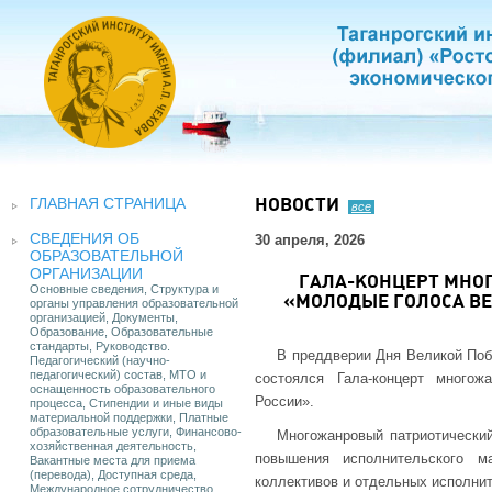
ГЛАВНАЯ СТРАНИЦА
НОВОСТИ
все
СВЕДЕНИЯ ОБ
30 апреля, 2026
ОБРАЗОВАТЕЛЬНОЙ
ОРГАНИЗАЦИИ
ГАЛА-КОНЦЕРТ МНО
Основные сведения, Структура и
«МОЛОДЫЕ ГОЛОСА ВЕ
органы управления образовательной
организацией, Документы,
Образование, Образовательные
стандарты, Руководство.
В преддверии Дня Великой Побе
Педагогический (научно-
педагогический) состав, МТО и
состоялся Гала-концерт многож
оснащенность образовательного
России».
процесса, Стипендии и иные виды
материальной поддержки, Платные
образовательные услуги, Финансово-
Многожанровый патриотически
хозяйственная деятельность,
повышения исполнительского ма
Вакантные места для приема
(перевода), Доступная среда,
коллективов и отдельных исполнит
Международное сотрудничество