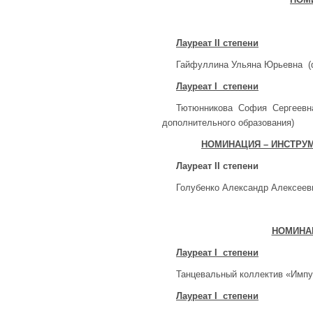
Лауреат
II
степени
Гайфуллина Ульяна Юрьевна (
Лауреат
I
степени
Тютюнникова София Сергеевна
дополнительного образования)
НОМИНАЦИЯ – ИНСТРУ
Лауреат
II
степени
Голубенко Александр Алексее
НОМИНАЦ
Лауреат
I
степени
Танцевальный коллектив «Импу
Лауреат
I
степени