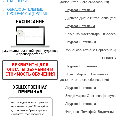
ПАРТНЕРЫ
дополнительного образования)
ОБРАЗОВАТЕЛЬНЫЕ
Лауреат
I
степени
ПРОГРАММЫ (ПРИЕМ)
Дурнева Диана Витальевна (ф
РАСПИСАНИЕ
Лауреат
I
степени
Савченко Александра Николаев
Лауреат
I
степени
Кузнецова Татьяна Сергеевна (
расписание занятий для студентов
и преподавателей
НОМИНА
РЕКВИЗИТЫ ДЛЯ
Лауреат
III
степени
ОПЛАТЫ ОБУЧЕНИЯ И
Яцун Мария Николаевна (фа
СТОИМОСТЬ ОБУЧЕНИЯ
дополнительного образования)
ОБЩЕСТВЕННАЯ
Лауреат
II
степени
ПРИЕМНАЯ
Зиздо Мария Олеговна (факуль
Лауреат
II
степени
Федоров Тимофей Вадимович 