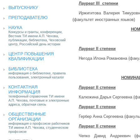
Лауреат
III
степени
ВЫПУСКНИКУ
Иржигитова Валерия Тимуровн
ПРЕПОДАВАТЕЛЮ
(факультет иностранных языков)
НАУКА
НОМ
Конкурсы и гранты, конференции,
Вестник ТИ имени А.П. Чехова,
публикации, библиотека, Чеховский
центр, Российский день истории
Лауреат
II
степени
ЦЕНТР ПОВЫШЕНИЯ
Негода Илона Романовна (факу
КВАЛИФИКАЦИИ
БИБЛИОТЕКА
информация о библиотеке, правила
пользования, электронный каталог
НОМИНА
КОНТАКТНАЯ
Лауреат
II
степени
ИНФОРМАЦИЯ
телефонный справочник ТИ имени
Калюжина Дарья Сергеевна (фа
А.П. Чехова, почтовые и электронные
адреса, обратная связь
Лауреат
II
степени
ОБЩЕСТВЕННЫЕ
Гербер Анна Сергеевна (факуль
ОРГАНИЗАЦИИ
информация о профсоюзе работников
Лауреат
II
степени
ТИ имени А.П. Чехова, студенческом
профсоюзе
Чепко Давид Андреевич (фа