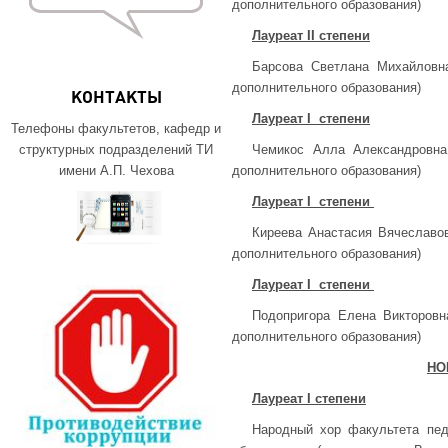
дополнительного образования)
Лауреат
II
степени
Барсова Светлана Михайловна
дополнительного образования)
КОНТАКТЫ
Лауреат
I
степени
Телефоны факультетов, кафедр и
Чемикос Алла Александровна 
структурных подразделений ТИ
дополнительного образования)
имени А.П. Чехова
Лауреат
I
степени
Киреева Анастасия Вячеславов
дополнительного образования)
Лауреат
I
степени
Подопригора Елена Викторовн
дополнительного образования)
НО
Лауреат
I
степени
Народный хор факультета пед