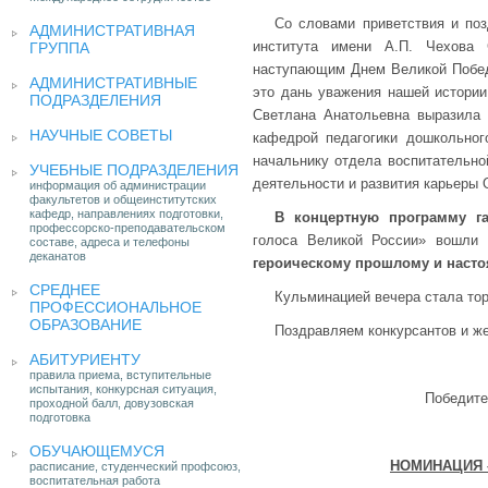
Со словами приветствия и поз
АДМИНИСТРАТИВНАЯ
института имени А.П. Чехова 
ГРУППА
наступающим Днем Великой Победы
АДМИНИСТРАТИВНЫЕ
это дань уважения нашей истории
ПОДРАЗДЕЛЕНИЯ
Светлана Анатольевна выразила 
НАУЧНЫЕ СОВЕТЫ
кафедрой педагогики дошкольног
начальнику отдела воспитательно
УЧЕБНЫЕ ПОДРАЗДЕЛЕНИЯ
деятельности и развития карьеры О
информация об администрации
факультетов и общеинститутских
кафедр, направлениях подготовки,
В концертную программу г
профессорско-преподавательском
голоса Великой России» вошли
составе, адреса и телефоны
деканатов
героическому прошлому и наст
СРЕДНЕЕ
Кульминацией вечера стала то
ПРОФЕССИОНАЛЬНОЕ
ОБРАЗОВАНИЕ
Поздравляем конкурсантов и ж
АБИТУРИЕНТУ
правила приема, вступительные
испытания, конкурсная ситуация,
Победите
проходной балл, довузовская
подготовка
ОБУЧАЮЩЕМУСЯ
НОМИНАЦИЯ
расписание, студенческий профсоюз,
воспитательная работа