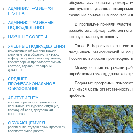
обсуждались основы демократи
АДМИНИСТРАТИВНАЯ
инструменты диалога, компроми
ГРУППА
созданию социальных проектов и 
АДМИНИСТРАТИВНЫЕ
В программе приняли участие 
ПОДРАЗДЕЛЕНИЯ
разработала афишу собственного 
НАУЧНЫЕ СОВЕТЫ
которую планирует решать.
Также В. Карась вошёл в соста
УЧЕБНЫЕ ПОДРАЗДЕЛЕНИЯ
информация об администрации
получилась разнообразной и соц
факультетов и общеинститутских
России до вопросов противодейств
кафедр, направлениях подготовки,
профессорско-преподавательском
составе, адреса и телефоны
Между очными встречами рабо
деканатов
наработками команд, давал констр
СРЕДНЕЕ
Подобные программы помогают
ПРОФЕССИОНАЛЬНОЕ
ОБРАЗОВАНИЕ
и учиться брать ответственность,
проблем.
АБИТУРИЕНТУ
правила приема, вступительные
испытания, конкурсная ситуация,
проходной балл, довузовская
подготовка
ОБУЧАЮЩЕМУСЯ
расписание, студенческий профсоюз,
воспитательная работа