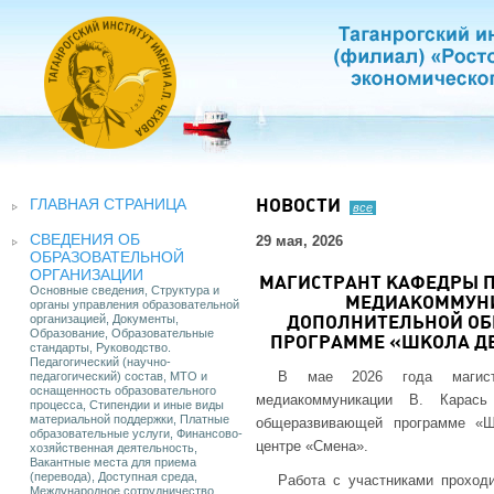
ГЛАВНАЯ СТРАНИЦА
НОВОСТИ
все
СВЕДЕНИЯ ОБ
29 мая, 2026
ОБРАЗОВАТЕЛЬНОЙ
ОРГАНИЗАЦИИ
МАГИСТРАНТ КАФЕДРЫ П
Основные сведения, Структура и
МЕДИАКОММУНИ
органы управления образовательной
организацией, Документы,
ДОПОЛНИТЕЛЬНОЙ О
Образование, Образовательные
ПРОГРАММЕ «ШКОЛА ДЕ
стандарты, Руководство.
Педагогический (научно-
В мае 2026 года магистра
педагогический) состав, МТО и
оснащенность образовательного
медиакоммуникации В. Карась
процесса, Стипендии и иные виды
материальной поддержки, Платные
общеразвивающей программе «Ш
образовательные услуги, Финансово-
центре «Смена».
хозяйственная деятельность,
Вакантные места для приема
(перевода), Доступная среда,
Работа с участниками проход
Международное сотрудничество