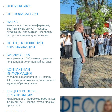
ВЫПУСКНИКУ
ПРЕПОДАВАТЕЛЮ
НАУКА
Конкурсы и гранты, конференции,
Вестник ТИ имени А.П. Чехова,
публикации, библиотека, Чеховский
центр, Российский день истории
ЦЕНТР ПОВЫШЕНИЯ
КВАЛИФИКАЦИИ
БИБЛИОТЕКА
информация о библиотеке, правила
пользования, электронный каталог
КОНТАКТНАЯ
ИНФОРМАЦИЯ
телефонный справочник ТИ имени
А.П. Чехова, почтовые и электронные
адреса, обратная связь
ОБЩЕСТВЕННЫЕ
ОРГАНИЗАЦИИ
информация о профсоюзе работников
ТИ имени А.П. Чехова, студенческом
профсоюзе