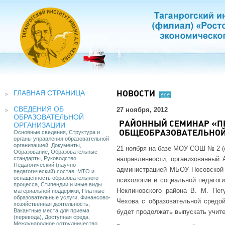
ГЛАВНАЯ СТРАНИЦА
НОВОСТИ
все
СВЕДЕНИЯ ОБ
27 ноября, 2012
ОБРАЗОВАТЕЛЬНОЙ
РАЙОННЫЙ СЕМИНАР «П
ОРГАНИЗАЦИИ
Основные сведения, Структура и
ОБЩЕОБРАЗОВАТЕЛЬНОЙ
органы управления образовательной
организацией, Документы,
21 ноября на базе МОУ СОШ № 2 (
Образование, Образовательные
стандарты, Руководство.
направленности, организованный 
Педагогический (научно-
администрацией МБОУ Носовской
педагогический) состав, МТО и
оснащенность образовательного
психологии и социальной педагог
процесса, Стипендии и иные виды
Неклиновского района В. М. Пе
материальной поддержки, Платные
образовательные услуги, Финансово-
Чехова с образовательной средой
хозяйственная деятельность,
Вакантные места для приема
будет продолжать выпускать учите
(перевода), Доступная среда,
Международное сотрудничество