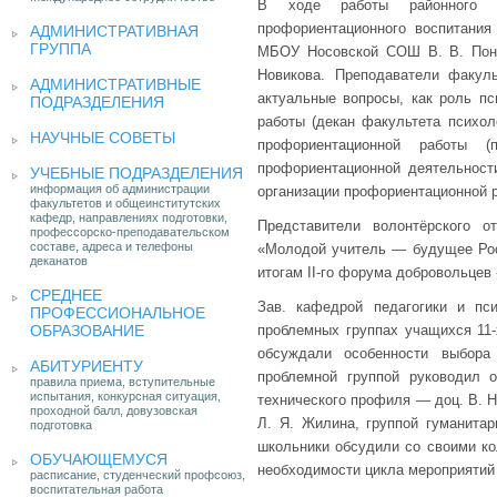
В ходе работы районного 
профориентационного воспитани
АДМИНИСТРАТИВНАЯ
ГРУППА
МБОУ Носовской СОШ В. В. Пон
Новикова. Преподаватели факуль
АДМИНИСТРАТИВНЫЕ
актуальные вопросы, как роль пс
ПОДРАЗДЕЛЕНИЯ
работы (декан факультета психоло
НАУЧНЫЕ СОВЕТЫ
профориентационной работы 
профориентационной деятельности
УЧЕБНЫЕ ПОДРАЗДЕЛЕНИЯ
информация об администрации
организации профориентационной р
факультетов и общеинститутских
кафедр, направлениях подготовки,
Представители волонтёрского о
профессорско-преподавательском
составе, адреса и телефоны
«Молодой учитель — будущее Росс
деканатов
итогам II-го форума добровольцев
СРЕДНЕЕ
Зав. кафедрой педагогики и пс
ПРОФЕССИОНАЛЬНОЕ
ОБРАЗОВАНИЕ
проблемных группах учащихся 11-
обсуждали особенности выбора
АБИТУРИЕНТУ
проблемной группой руководил о
правила приема, вступительные
испытания, конкурсная ситуация,
технического профиля — доц. В. Н
проходной балл, довузовская
Л. Я. Жилина, группой гуманита
подготовка
школьники обсудили со своими к
ОБУЧАЮЩЕМУСЯ
необходимости цикла мероприятий
расписание, студенческий профсоюз,
воспитательная работа