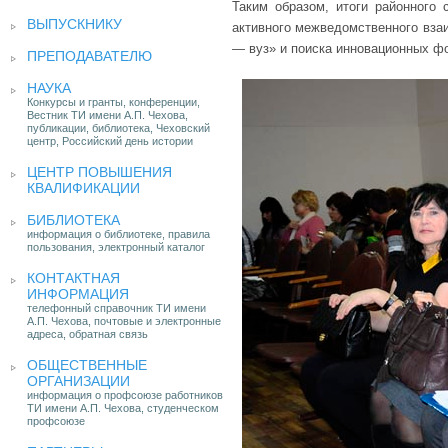
Таким образом, итоги районного 
ВЫПУСКНИКУ
активного межведомственного вза
— вуз» и поиска инновационных ф
ПРЕПОДАВАТЕЛЮ
НАУКА
Конкурсы и гранты, конференции,
Вестник ТИ имени А.П. Чехова,
публикации, библиотека, Чеховский
центр, Российский день истории
ЦЕНТР ПОВЫШЕНИЯ
КВАЛИФИКАЦИИ
БИБЛИОТЕКА
информация о библиотеке, правила
пользования, электронный каталог
КОНТАКТНАЯ
ИНФОРМАЦИЯ
телефонный справочник ТИ имени
А.П. Чехова, почтовые и электронные
адреса, обратная связь
ОБЩЕСТВЕННЫЕ
ОРГАНИЗАЦИИ
информация о профсоюзе работников
ТИ имени А.П. Чехова, студенческом
профсоюзе