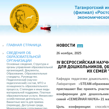
ГЛАВНАЯ СТРАНИЦА
НОВОСТИ
все
СВЕДЕНИЯ ОБ
26 ноября, 2025
ОБРАЗОВАТЕЛЬНОЙ
ОРГАНИЗАЦИИ
IV ВСЕРОССИЙСКАЯ НАУ
Основные сведения, Структура и
ДЛЯ ДОШКОЛЬНИКОВ, О
органы управления образовательной
организацией, Документы,
ИХ СЕМЕЙ 
Образование, Образовательные
стандарты, Руководство.
Кафедра педагогики дошкольного,
Педагогический (научно-
педагогический) состав, МТО и
Лаборатория «
STEAM
-образов
оснащенность образовательного
приглашают Вас принять участи
процесса, Стипендии и иные виды
материальной поддержки, Платные
конференции для дошкольник
образовательные услуги, Финансово-
хозяйственная деятельность,
семей
«СЕМЕЙНАЯ НАУКА»
21 ма
Вакантные места для приема
(перевода), Доступная среда,
Цель конференции:
способств
Международное сотрудничество