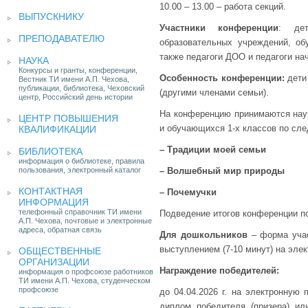
10.00 – 13.00 – работа секций.
ВЫПУСКНИКУ
Участники конференции
: дет
ПРЕПОДАВАТЕЛЮ
образовательных учреждений, об
также педагоги ДОО и педагоги на
НАУКА
Конкурсы и гранты, конференции,
Особенность конференции:
дети
Вестник ТИ имени А.П. Чехова,
публикации, библиотека, Чеховский
(другими членами семьи).
центр, Российский день истории
На конференцию принимаются нау
ЦЕНТР ПОВЫШЕНИЯ
и обучающихся 1-х классов по сл
КВАЛИФИКАЦИИ
– Традиции моей семьи
БИБЛИОТЕКА
информация о библиотеке, правила
пользования, электронный каталог
– Волшебный мир природы
КОНТАКТНАЯ
– Почемучки
ИНФОРМАЦИЯ
телефонный справочник ТИ имени
Подведение итогов конференции по
А.П. Чехова, почтовые и электронные
адреса, обратная связь
Для дошкольников
– форма уча
выступлением (7-10 минут) на эле
ОБЩЕСТВЕННЫЕ
ОРГАНИЗАЦИИ
Награждение победителей:
информация о профсоюзе работников
ТИ имени А.П. Чехова, студенческом
профсоюзе
до 04.04.2026 г. на электронную 
диплом победителя (призера) ил