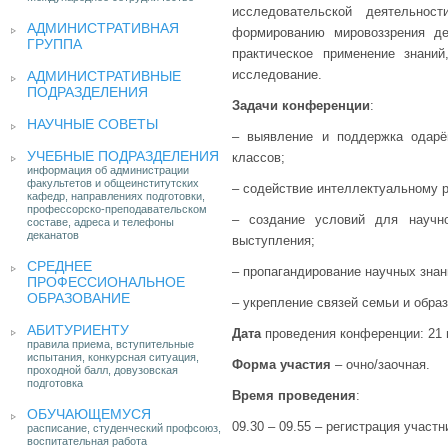
исследовательской деятельнос
АДМИНИСТРАТИВНАЯ
формированию мировоззрения де
ГРУППА
практическое применение знани
исследование.
АДМИНИСТРАТИВНЫЕ
ПОДРАЗДЕЛЕНИЯ
Задачи конференции
:
НАУЧНЫЕ СОВЕТЫ
– выявление и поддержка одар
УЧЕБНЫЕ ПОДРАЗДЕЛЕНИЯ
классов;
информация об администрации
факультетов и общеинститутских
– содействие интеллектуальному р
кафедр, направлениях подготовки,
профессорско-преподавательском
– создание условий для научно
составе, адреса и телефоны
деканатов
выступления;
СРЕДНЕЕ
– пропагандирование научных знан
ПРОФЕССИОНАЛЬНОЕ
ОБРАЗОВАНИЕ
– укрепление связей семьи и обра
АБИТУРИЕНТУ
Дата
проведения конференции: 21 м
правила приема, вступительные
испытания, конкурсная ситуация,
Форма участия
– очно/заочная.
проходной балл, довузовская
подготовка
Время проведения
:
ОБУЧАЮЩЕМУСЯ
09.30 – 09.55 – регистрация участн
расписание, студенческий профсоюз,
воспитательная работа