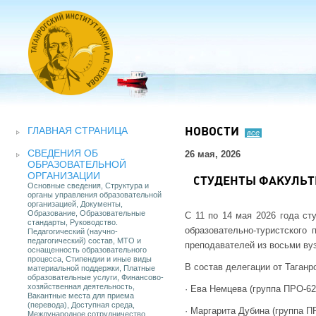
ГЛАВНАЯ СТРАНИЦА
НОВОСТИ
все
СВЕДЕНИЯ ОБ
26 мая, 2026
ОБРАЗОВАТЕЛЬНОЙ
ОРГАНИЗАЦИИ
СТУДЕНТЫ ФАКУЛЬТ
Основные сведения, Структура и
органы управления образовательной
организацией, Документы,
Образование, Образовательные
С 11 по 14 мая 2026 года ст
стандарты, Руководство.
образовательно-туристского 
Педагогический (научно-
педагогический) состав, МТО и
преподавателей из восьми ву
оснащенность образовательного
процесса, Стипендии и иные виды
В состав делегации от Таганр
материальной поддержки, Платные
образовательные услуги, Финансово-
хозяйственная деятельность,
· Ева Немцева (группа ПРО-62
Вакантные места для приема
(перевода), Доступная среда,
· Маргарита Дубина (группа П
Международное сотрудничество