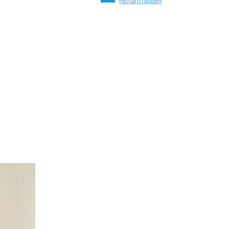
«БлагоТвори»