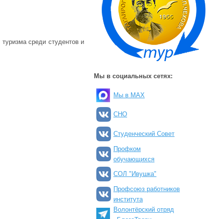
 туризма среди студентов и
Мы в социальных сетях:
Мы в MAX
СНО
Студенческий Совет
Профком
обучающихся
СОЛ "Ивушка"
Профсоюз работников
института
Волонтёрский отряд