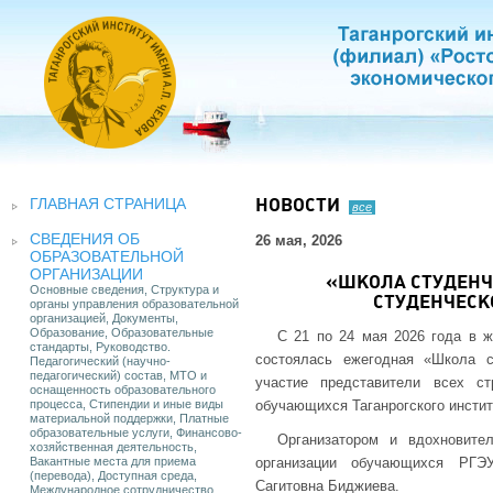
ГЛАВНАЯ СТРАНИЦА
НОВОСТИ
все
СВЕДЕНИЯ ОБ
26 мая, 2026
ОБРАЗОВАТЕЛЬНОЙ
ОРГАНИЗАЦИИ
«ШКОЛА СТУДЕНЧ
Основные сведения, Структура и
СТУДЕНЧЕСК
органы управления образовательной
организацией, Документы,
Образование, Образовательные
С 21 по 24 мая 2026 года в ж
стандарты, Руководство.
состоялась ежегодная «Школа с
Педагогический (научно-
педагогический) состав, МТО и
участие представители всех ст
оснащенность образовательного
процесса, Стипендии и иные виды
обучающихся Таганрогского инстит
материальной поддержки, Платные
образовательные услуги, Финансово-
Организатором и вдохновите
хозяйственная деятельность,
Вакантные места для приема
организации обучающихся РГЭ
(перевода), Доступная среда,
Сагитовна Биджиева.
Международное сотрудничество