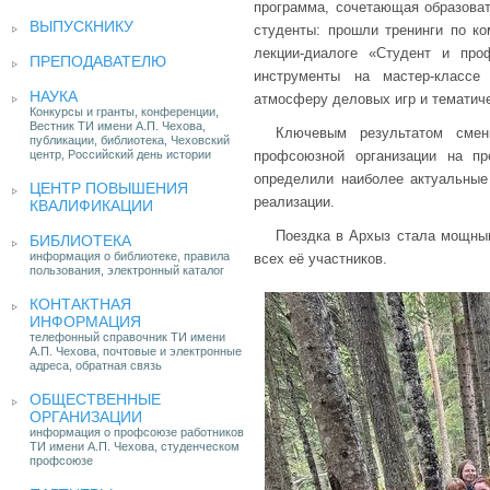
программа, сочетающая образоват
ВЫПУСКНИКУ
студенты: прошли тренинги по ко
лекции-диалоге «Студент и про
ПРЕПОДАВАТЕЛЮ
инструменты на мастер-классе
НАУКА
атмосферу деловых игр и тематиче
Конкурсы и гранты, конференции,
Вестник ТИ имени А.П. Чехова,
Ключевым результатом смен
публикации, библиотека, Чеховский
центр, Российский день истории
профсоюзной организации на пр
определили наиболее актуальные
ЦЕНТР ПОВЫШЕНИЯ
реализации.
КВАЛИФИКАЦИИ
Поездка в Архыз стала мощны
БИБЛИОТЕКА
информация о библиотеке, правила
всех её участников.
пользования, электронный каталог
КОНТАКТНАЯ
ИНФОРМАЦИЯ
телефонный справочник ТИ имени
А.П. Чехова, почтовые и электронные
адреса, обратная связь
ОБЩЕСТВЕННЫЕ
ОРГАНИЗАЦИИ
информация о профсоюзе работников
ТИ имени А.П. Чехова, студенческом
профсоюзе