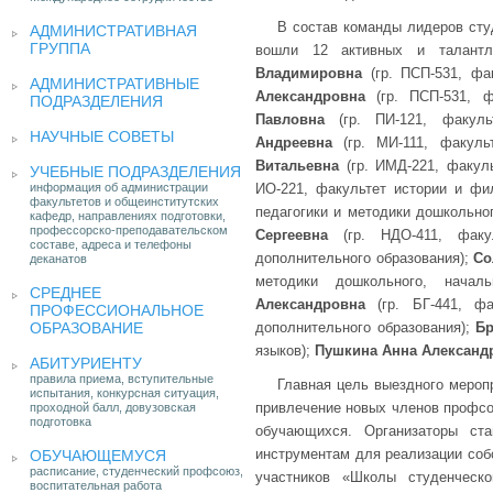
В состав команды лидеров студ
АДМИНИСТРАТИВНАЯ
ГРУППА
вошли 12 активных и талантл
Владимировна
(гр. ПСП-531, фа
АДМИНИСТРАТИВНЫЕ
Александровна
(гр. ПСП-531, ф
ПОДРАЗДЕЛЕНИЯ
Павловна
(гр. ПИ-121, факуль
НАУЧНЫЕ СОВЕТЫ
Андреевна
(гр. МИ-111, факуль
Витальевна
(гр. ИМД-221, факул
УЧЕБНЫЕ ПОДРАЗДЕЛЕНИЯ
информация об администрации
ИО-221, факультет истории и фи
факультетов и общеинститутских
педагогики и методики дошкольно
кафедр, направлениях подготовки,
профессорско-преподавательском
Сергеевна
(гр. НДО-411, факул
составе, адреса и телефоны
дополнительного образования);
Со
деканатов
методики дошкольного, начал
СРЕДНЕЕ
Александровна
(гр. БГ-441, фа
ПРОФЕССИОНАЛЬНОЕ
ОБРАЗОВАНИЕ
дополнительного образования);
Бр
языков);
Пушкина Анна Александ
АБИТУРИЕНТУ
правила приема, вступительные
Главная цель выездного мероп
испытания, конкурсная ситуация,
привлечение новых членов профсою
проходной балл, довузовская
подготовка
обучающихся. Организаторы ст
инструментам для реализации соб
ОБУЧАЮЩЕМУСЯ
расписание, студенческий профсоюз,
участников «Школы студенческо
воспитательная работа