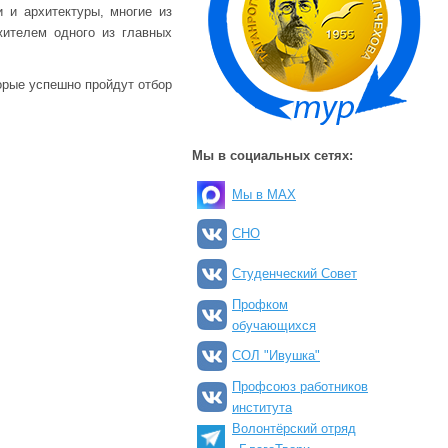
 и архитектуры, многие из
ителем одного из главных
орые успешно пройдут отбор
Мы в социальных сетях:
Мы в MAX
СНО
Студенческий Совет
Профком
обучающихся
СОЛ "Ивушка"
Профсоюз работников
института
Волонтёрский отряд