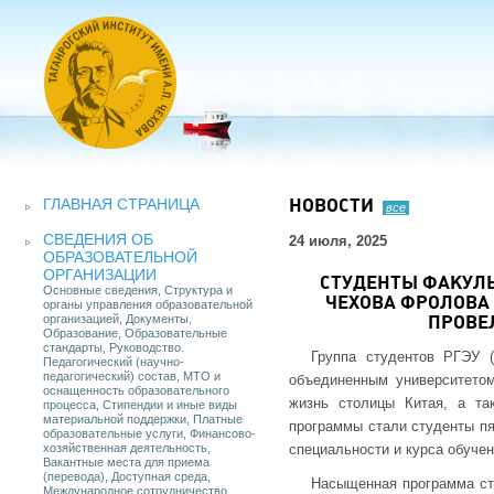
ГЛАВНАЯ СТРАНИЦА
НОВОСТИ
все
СВЕДЕНИЯ ОБ
24 июля, 2025
ОБРАЗОВАТЕЛЬНОЙ
ОРГАНИЗАЦИИ
СТУДЕНТЫ ФАКУЛЬ
Основные сведения, Структура и
ЧЕХОВА ФРОЛОВА
органы управления образовательной
организацией, Документы,
ПРОВЕЛ
Образование, Образовательные
стандарты, Руководство.
Группа студентов РГЭУ 
Педагогический (научно-
педагогический) состав, МТО и
объединенным университето
оснащенность образовательного
жизнь столицы Китая, а та
процесса, Стипендии и иные виды
материальной поддержки, Платные
программы стали студенты пя
образовательные услуги, Финансово-
хозяйственная деятельность,
специальности и курса обучен
Вакантные места для приема
(перевода), Доступная среда,
Насыщенная программа ста
Международное сотрудничество