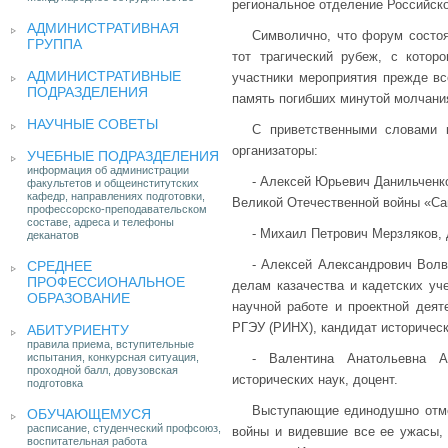
региональное отделение Российско
АДМИНИСТРАТИВНАЯ
Символично, что форум состоя
ГРУППА
тот трагический рубеж, с кото
АДМИНИСТРАТИВНЫЕ
участники мероприятия прежде вс
ПОДРАЗДЕЛЕНИЯ
память погибших минутой молчани
НАУЧНЫЕ СОВЕТЫ
С приветственными словами 
организаторы:
УЧЕБНЫЕ ПОДРАЗДЕЛЕНИЯ
информация об администрации
- Алексей Юрьевич Данильченко
факультетов и общеинститутских
кафедр, направлениях подготовки,
Великой Отечественной войны «Са
профессорско-преподавательском
составе, адреса и телефоны
- Михаил Петрович Мерзляков, 
деканатов
- Алексей Александрович Волв
СРЕДНЕЕ
ПРОФЕССИОНАЛЬНОЕ
делам казачества и кадетских уч
ОБРАЗОВАНИЕ
научной работе и проектной деят
РГЭУ (РИНХ), кандидат историческ
АБИТУРИЕНТУ
правила приема, вступительные
испытания, конкурсная ситуация,
- Валентина Анатольевна А
проходной балл, довузовская
исторических наук, доцент.
подготовка
Выступающие единодушно отмет
ОБУЧАЮЩЕМУСЯ
расписание, студенческий профсоюз,
войны и видевшие все ее ужасы, 
воспитательная работа