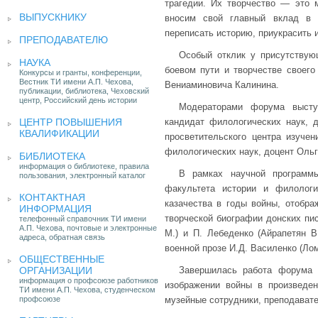
трагедии. Их творчество — это 
ВЫПУСКНИКУ
вносим свой главный вклад в 
переписать историю, приукрасить 
ПРЕПОДАВАТЕЛЮ
Особый отклик у присутствую
НАУКА
боевом пути и творчестве своег
Конкурсы и гранты, конференции,
Вестник ТИ имени А.П. Чехова,
Вениаминовича Калинина.
публикации, библиотека, Чеховский
центр, Российский день истории
Модераторами форума высту
ЦЕНТР ПОВЫШЕНИЯ
кандидат филологических наук, 
КВАЛИФИКАЦИИ
просветительского центра изучен
филологических наук, доцент Оль
БИБЛИОТЕКА
информация о библиотеке, правила
В рамках научной программ
пользования, электронный каталог
факультета истории и филолог
КОНТАКТНАЯ
казачества в годы войны, отобра
ИНФОРМАЦИЯ
творческой биографии донских пи
телефонный справочник ТИ имени
А.П. Чехова, почтовые и электронные
М.) и П. Лебеденко (Айрапетян В
адреса, обратная связь
военной прозе И.Д. Василенко (Лом
ОБЩЕСТВЕННЫЕ
ОРГАНИЗАЦИИ
Завершилась работа форума 
информация о профсоюзе работников
изображении войны в произведен
ТИ имени А.П. Чехова, студенческом
профсоюзе
музейные сотрудники, преподавате