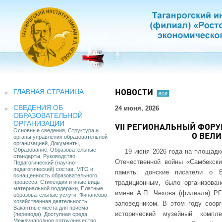
ГЛАВНАЯ СТРАНИЦА
НОВОСТИ
все
СВЕДЕНИЯ ОБ
24 июня, 2026
ОБРАЗОВАТЕЛЬНОЙ
ОРГАНИЗАЦИИ
VII РЕГИОНАЛЬНЫЙ ФОРУ
Основные сведения, Структура и
О ВЕЛ
органы управления образовательной
организацией, Документы,
Образование, Образовательные
19 июня 2026 года на площадк
стандарты, Руководство.
Отечественной войны «Самбекск
Педагогический (научно-
педагогический) состав, МТО и
память: донские писатели о В
оснащенность образовательного
процесса, Стипендии и иные виды
традиционным, было организован
материальной поддержки, Платные
имени А.П. Чехова (филиала) Р
образовательные услуги, Финансово-
хозяйственная деятельность,
заповедником. В этом году соор
Вакантные места для приема
исторический музейный компл
(перевода), Доступная среда,
Международное сотрудничество