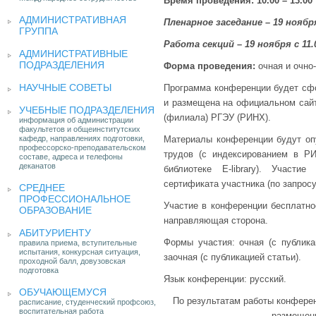
Время проведения: 10.00 – 13.00
АДМИНИСТРАТИВНАЯ
Пленарное заседание
–
19 ноября
ГРУППА
Работа секций
–
19 ноября с 11.
АДМИНИСТРАТИВНЫЕ
ПОДРАЗДЕЛЕНИЯ
Форма проведения:
очная и очно
НАУЧНЫЕ СОВЕТЫ
Программа конференции будет сфо
и размещена на официальном сайт
УЧЕБНЫЕ ПОДРАЗДЕЛЕНИЯ
(филиала) РГЭУ (РИНХ).
информация об администрации
факультетов и общеинститутских
кафедр, направлениях подготовки,
Материалы конференции будут оп
профессорско-преподавательском
трудов (с индексированием в Р
составе, адреса и телефоны
деканатов
библиотеке E-library). Участ
сертификата участника (по запрос
СРЕДНЕЕ
ПРОФЕССИОНАЛЬНОЕ
Участие в конференции бесплатно
ОБРАЗОВАНИЕ
направляющая сторона.
АБИТУРИЕНТУ
Формы участия: очная (с публикац
правила приема, вступительные
испытания, конкурсная ситуация,
заочная (с публикацией статьи).
проходной балл, довузовская
подготовка
Язык конференции: русский.
ОБУЧАЮЩЕМУСЯ
По результатам работы конферен
расписание, студенческий профсоюз,
воспитательная работа
размещен