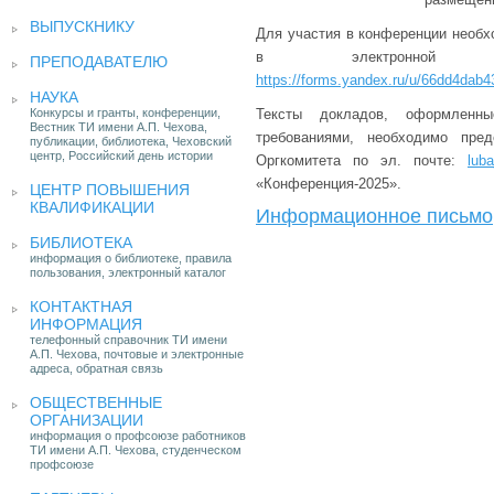
ВЫПУСКНИКУ
Для участия в конференции необ
в электронно
ПРЕПОДАВАТЕЛЮ
https://forms.yandex.ru/u/66dd4dab
НАУКА
Конкурсы и гранты, конференции,
Тексты докладов, оформленн
Вестник ТИ имени А.П. Чехова,
требованиями, необходимо пре
публикации, библиотека, Чеховский
центр, Российский день истории
Оргкомитета по эл. почте:
lub
«Конференция-2025».
ЦЕНТР ПОВЫШЕНИЯ
КВАЛИФИКАЦИИ
Информационное письмо
БИБЛИОТЕКА
информация о библиотеке, правила
пользования, электронный каталог
КОНТАКТНАЯ
ИНФОРМАЦИЯ
телефонный справочник ТИ имени
А.П. Чехова, почтовые и электронные
адреса, обратная связь
ОБЩЕСТВЕННЫЕ
ОРГАНИЗАЦИИ
информация о профсоюзе работников
ТИ имени А.П. Чехова, студенческом
профсоюзе