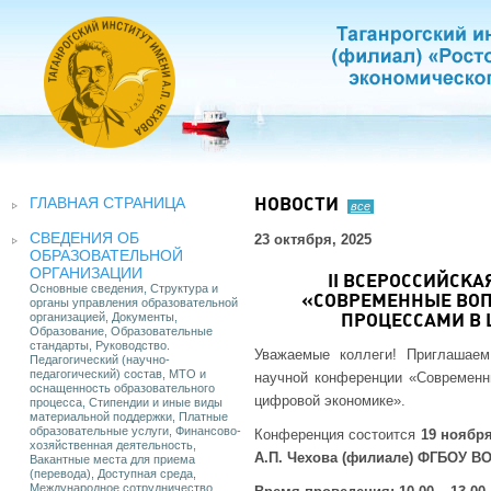
ГЛАВНАЯ СТРАНИЦА
НОВОСТИ
все
СВЕДЕНИЯ ОБ
23 октября, 2025
ОБРАЗОВАТЕЛЬНОЙ
ОРГАНИЗАЦИИ
II ВСЕРОССИЙСК
Основные сведения, Структура и
«СОВРЕМЕННЫЕ ВОП
органы управления образовательной
организацией, Документы,
ПРОЦЕССАМИ В
Образование, Образовательные
стандарты, Руководство.
Уважаемые коллеги! Приглашаем
Педагогический (научно-
педагогический) состав, МТО и
научной конференции «Современн
оснащенность образовательного
цифровой экономике».
процесса, Стипендии и иные виды
материальной поддержки, Платные
образовательные услуги, Финансово-
Конференция состоится
19 ноября
хозяйственная деятельность,
А.П. Чехова (филиале) ФГБОУ ВО
Вакантные места для приема
(перевода), Доступная среда,
Международное сотрудничество