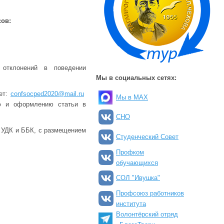
ов:
 отклонений в поведении
Мы в социальных сетях:
ет:
confsocped2020@mail.ru
Мы в MAX
ию и оформлению статьи в
СНО
в УДК и ББК, с размещением
Студенческий Совет
Профком
обучающихся
СОЛ "Ивушка"
Профсоюз работников
института
Волонтёрский отряд