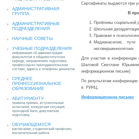
Сертификаты выдаются при 
АДМИНИСТРАТИВНАЯ
В пр
ГРУППА
Проблемы социальной д
АДМИНИСТРАТИВНЫЕ
ПОДРАЗДЕЛЕНИЯ
Школьная дезадаптация
Правовая и психологич
НАУЧНЫЕ СОВЕТЫ
Медианасилие, пути
УЧЕБНЫЕ ПОДРАЗДЕЛЕНИЯ
несовершеннолетних.
информация об администрации
факультетов и общеинститутских
Для участия в конференции
кафедр, направлениях подготовки,
Шаловой Светлане Юрьевне
профессорско-преподавательском
составе, адреса и телефоны деканатов
информационном письме)
СРЕДНЕЕ
По результатам конференции 
ПРОФЕССИОНАЛЬНОЕ
в РИНЦ.
ОБРАЗОВАНИЕ
Информационное письмо
АБИТУРИЕНТУ
правила приема, вступительные
испытания, конкурсная ситуация,
проходной балл, довузовская
подготовка
ОБУЧАЮЩЕМУСЯ
расписание, студенческий профсоюз,
воспитательная работа