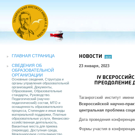
ГЛАВНАЯ СТРАНИЦА
НОВОСТИ
все
СВЕДЕНИЯ ОБ
23 января, 2023
ОБРАЗОВАТЕЛЬНОЙ
ОРГАНИЗАЦИИ
IV ВСЕРОССИЙ
Основные сведения, Структура и
ПРЕОДОЛЕНИЕ 
органы управления образовательной
организацией, Документы,
Образование, Образовательные
стандарты, Руководство.
Таганрогский институт имен
Педагогический (научно-
педагогический) состав, МТО и
Всероссийской научно-прак
оснащенность образовательного
центральная проблема соци
процесса, Стипендии и иные виды
материальной поддержки, Платные
образовательные услуги, Финансово-
Дата проведения конференци
хозяйственная деятельность,
Вакантные места для приема
Формы участия в конференци
(перевода), Доступная среда,
Международное сотрудничество