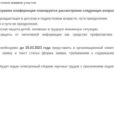
условии
очного
участия.
ограмме конференции планируется рассмотрение следующих вопрос
езадаптации в детском и подростковом возрасте, пути преодоления.
 и пути ее преодоления.
еская защита детей, попавших в трудную жизненную ситуацию.
 защиты от негативной информации как средство профилактики
 необходимо
до 25.03.2023 года
представить в организационный комит
 заявку и текст статьи (форма заявки, требованиям к содержан
будет издан электронный сборник научных трудов с присвоением кодо