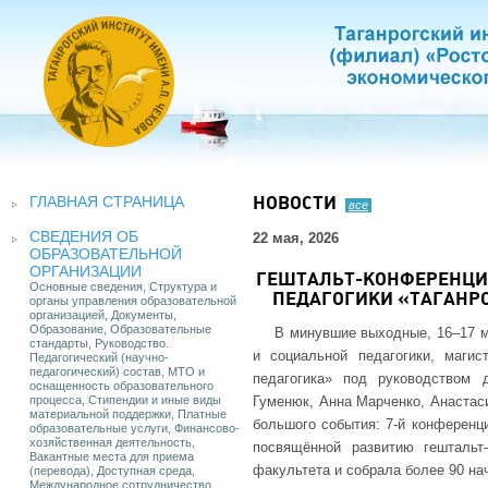
ГЛАВНАЯ СТРАНИЦА
НОВОСТИ
все
СВЕДЕНИЯ ОБ
22 мая, 2026
ОБРАЗОВАТЕЛЬНОЙ
ОРГАНИЗАЦИИ
ГЕШТАЛЬТ-КОНФЕРЕНЦИЯ
Основные сведения, Структура и
ПЕДАГОГИКИ «ТАГАНРО
органы управления образовательной
организацией, Документы,
Образование, Образовательные
В минувшие выходные, 16–17 м
стандарты, Руководство.
и социальной педагогики, маги
Педагогический (научно-
педагогический) состав, МТО и
педагогика» под руководством
оснащенность образовательного
процесса, Стипендии и иные виды
Гуменюк, Анна Марченко, Анастас
материальной поддержки, Платные
большого события: 7-й конференци
образовательные услуги, Финансово-
хозяйственная деятельность,
посвящённой развитию гештальт
Вакантные места для приема
факультета и собрала более 90 н
(перевода), Доступная среда,
Международное сотрудничество