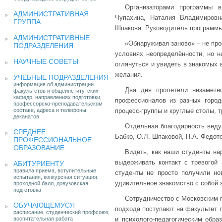
Организаторами программы 
АДМИНИСТРАТИВНАЯ
Чупахина, Наталия Владимировн
ГРУППА
Шпакова. Руководитель программы
АДМИНИСТРАТИВНЫЕ
«Обнаруживая заново» – не про
ПОДРАЗДЕЛЕНИЯ
условиях неопределённости, но н
НАУЧНЫЕ СОВЕТЫ
оглянуться и увидеть в знакомых 
желания.
УЧЕБНЫЕ ПОДРАЗДЕЛЕНИЯ
информация об администрации
Два дня пролетели незаметн
факультетов и общеинститутских
кафедр, направлениях подготовки,
профессионалов из разных городов
профессорско-преподавательском
составе, адреса и телефоны
процесс-группы и круглые столы, т
деканатов
Отдельная благодарность веду
СРЕДНЕЕ
Бабко, О.Л. Шпаковой, Н.А. Федот
ПРОФЕССИОНАЛЬНОЕ
ОБРАЗОВАНИЕ
Видеть, как наши студенты на
выдерживать контакт с тревогой 
АБИТУРИЕНТУ
правила приема, вступительные
студенты не просто получили но
испытания, конкурсная ситуация,
удивительное знакомство с собой з
проходной балл, довузовская
подготовка
Сотрудничество с Московским г
ОБУЧАЮЩЕМУСЯ
подхода поступают на факультет п
расписание, студенческий профсоюз,
воспитательная работа
и психолого-педагогическим обра