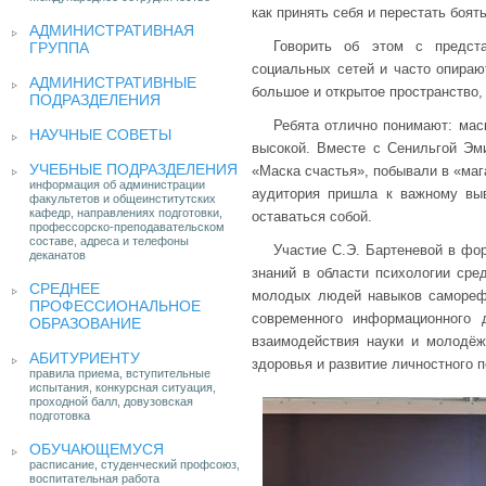
как принять себя и перестать боят
АДМИНИСТРАТИВНАЯ
Говорить об этом с предст
ГРУППА
социальных сетей и часто опираю
АДМИНИСТРАТИВНЫЕ
большое и открытое пространство,
ПОДРАЗДЕЛЕНИЯ
Ребята отлично понимают: маск
НАУЧНЫЕ СОВЕТЫ
высокой. Вместе с Сенильгой Э
УЧЕБНЫЕ ПОДРАЗДЕЛЕНИЯ
«Маска счастья», побывали в «маг
информация об администрации
аудитория пришла к важному выв
факультетов и общеинститутских
кафедр, направлениях подготовки,
оставаться собой.
профессорско-преподавательском
составе, адреса и телефоны
Участие С.Э. Бартеневой в фо
деканатов
знаний в области психологии ср
СРЕДНЕЕ
молодых людей навыков саморефл
ПРОФЕССИОНАЛЬНОЕ
современного информационного 
ОБРАЗОВАНИЕ
взаимодействия науки и молодёжн
АБИТУРИЕНТУ
здоровья и развитие личностного 
правила приема, вступительные
испытания, конкурсная ситуация,
проходной балл, довузовская
подготовка
ОБУЧАЮЩЕМУСЯ
расписание, студенческий профсоюз,
воспитательная работа