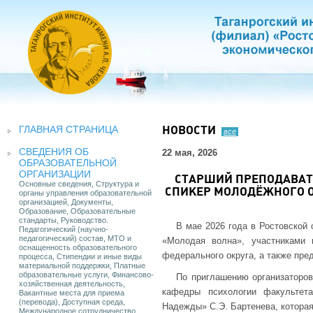
ГЛАВНАЯ СТРАНИЦА
НОВОСТИ
все
СВЕДЕНИЯ ОБ
22 мая, 2026
ОБРАЗОВАТЕЛЬНОЙ
ОРГАНИЗАЦИИ
СТАРШИЙ ПРЕПОДАВАТЕ
Основные сведения, Структура и
СПИКЕР МОЛОДЁЖНОГО 
органы управления образовательной
организацией, Документы,
Образование, Образовательные
стандарты, Руководство.
В мае 2026 года в Ростовской
Педагогический (научно-
педагогический) состав, МТО и
«Молодая волна», участниками
оснащенность образовательного
федерального округа, а также пре
процесса, Стипендии и иные виды
материальной поддержки, Платные
образовательные услуги, Финансово-
По приглашению организаторов
хозяйственная деятельность,
кафедры психологии факультет
Вакантные места для приема
(перевода), Доступная среда,
Надежды» С.Э. Бартенева, которая
Международное сотрудничество