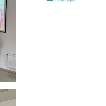
«БлагоТвори»