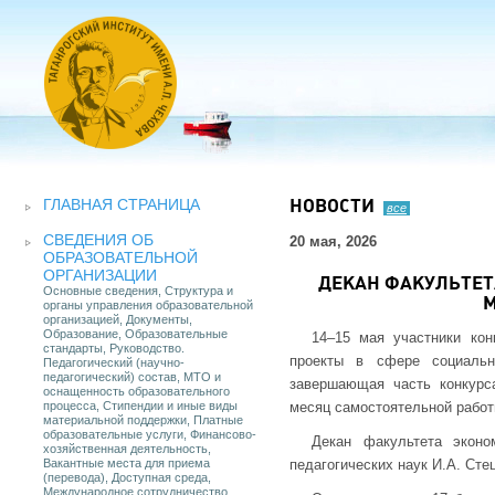
ГЛАВНАЯ СТРАНИЦА
НОВОСТИ
все
СВЕДЕНИЯ ОБ
20 мая, 2026
ОБРАЗОВАТЕЛЬНОЙ
ОРГАНИЗАЦИИ
ДЕКАН ФАКУЛЬТЕТ
Основные сведения, Структура и
М
органы управления образовательной
организацией, Документы,
Образование, Образовательные
14–15 мая участники кон
стандарты, Руководство.
проекты в сфере социально
Педагогический (научно-
педагогический) состав, МТО и
завершающая часть конкурса
оснащенность образовательного
процесса, Стипендии и иные виды
месяц самостоятельной работ
материальной поддержки, Платные
образовательные услуги, Финансово-
Декан факультета эконо
хозяйственная деятельность,
Вакантные места для приема
педагогических наук И.А. Сте
(перевода), Доступная среда,
Международное сотрудничество