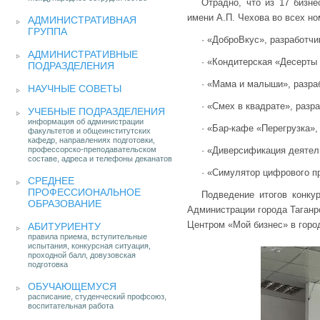
Отрадно, что из 17 бизне
имени А.П. Чехова во всех но
АДМИНИСТРАТИВНАЯ
ГРУППА
· «ДоброВкус», разработчи
АДМИНИСТРАТИВНЫЕ
· «Кондитерская «Десерты
ПОДРАЗДЕЛЕНИЯ
· «Мама и малыши», разра
НАУЧНЫЕ СОВЕТЫ
· «Смех в квадрате», разр
УЧЕБНЫЕ ПОДРАЗДЕЛЕНИЯ
информация об администрации
· «Бар-кафе «Перегрузка»,
факультетов и общеинститутских
кафедр, направлениях подготовки,
профессорско-преподавательском
· «Диверсификация деятель
составе, адреса и телефоны деканатов
· «Симулятор цифрового п
СРЕДНЕЕ
ПРОФЕССИОНАЛЬНОЕ
Подведение итогов конку
ОБРАЗОВАНИЕ
Администрации города Таганр
Центром «Мой бизнес» в город
АБИТУРИЕНТУ
правила приема, вступительные
испытания, конкурсная ситуация,
проходной балл, довузовская
подготовка
ОБУЧАЮЩЕМУСЯ
расписание, студенческий профсоюз,
воспитательная работа