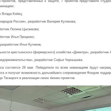
с-проектов, представленных к защите, 7 проектов представили студен
минациях:
к Влада Кобец;
 народов России», разработчик Валерия Куликова;
ботчик Полина Цыганкова;
аботчик Илья Проценко;
 разработчик Илья Куликов;
ности крестьянского (фермерского) хозяйства «Деметра», разработчик 
редпринимательства», разработчик Софья Чернышова.
рса состоится 29 мая. Победители по всем номинациям будут нагр
ога и получат возможность дальнейшего сопровождения Фондом поддер
е Таганроге в реализации своих бизнес-проектов.