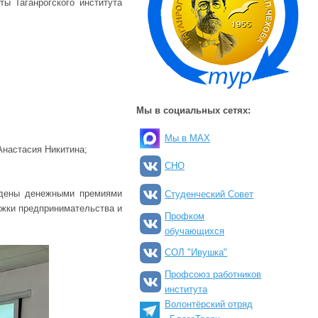
ты Таганрогского института
Мы в социальных сетях:
Мы в MAX
Анастасия Никитина;
СНО
аждены денежными премиями
Студенческий Совет
жки предпринимательства и
Профком
обучающихся
СОЛ "Ивушка"
Профсоюз работников
института
Волонтёрский отряд