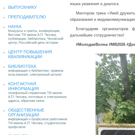
языка уважения и диалога.
ВЫПУСКНИКУ
Ментором трека «Умей дружить
ПРЕПОДАВАТЕЛЮ
образования и медиакоммуникации 
НАУКА
Благодарим организаторов
Конкурсы и гранты, конференции,
Вестник ТИ имени А.П. Чехова,
дальнейшее сотрудничество!
публикации, библиотека, Чеховский
центр, Российский день истории
#МолодаяВолна #МВ2026 #Д
ЦЕНТР ПОВЫШЕНИЯ
КВАЛИФИКАЦИИ
БИБЛИОТЕКА
информация о библиотеке, правила
пользования, электронный каталог
КОНТАКТНАЯ
ИНФОРМАЦИЯ
телефонный справочник ТИ имени
А.П. Чехова, почтовые и электронные
адреса, обратная связь
ОБЩЕСТВЕННЫЕ
ОРГАНИЗАЦИИ
информация о профсоюзе работников
ТИ имени А.П. Чехова, студенческом
профсоюзе