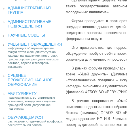
Организаторами форума являю
также государственное автоно
АДМИНИСТРАТИВНАЯ
молодежных инициатив».
ГРУППА
Форум проводится в партнерс
АДМИНИСТРАТИВНЫЕ
ПОДРАЗДЕЛЕНИЯ
государственного движения детей 
поддержке аппарата полномочно
НАУЧНЫЕ СОВЕТЫ
федеральном округе.
УЧЕБНЫЕ ПОДРАЗДЕЛЕНИЯ
Это пространство, где подр
информация об администрации
факультетов и общеинститутских
обсуждение, пробуют себя в проек
кафедр, направлениях подготовки,
ориентиры для личного и професси
профессорско-преподавательском
составе, адреса и телефоны
деканатов
В рамках форума проводилась 
треке «Умей дружить» (Диплом
СРЕДНЕЕ
ПРОФЕССИОНАЛЬНОЕ
«Управленческие поединки – иск
ОБРАЗОВАНИЕ
кафедры экономики и гуманитарно-
(филиала) ФГБОУ ВО «РГЭУ (РИНХ
АБИТУРИЕНТУ
правила приема, вступительные
В рамках направления «Уме
испытания, конкурсная ситуация,
проходной балл, довузовская
психолого-педагогического образо
подготовка
Чехова (филиала) ФГБОУ ВО «РГ
ОБУЧАЮЩЕМУСЯ
медиапедагогики РФ И.В. Челышев
расписание, студенческий профсоюз,
перед аудиторией, влияние конте
воспитательная работа