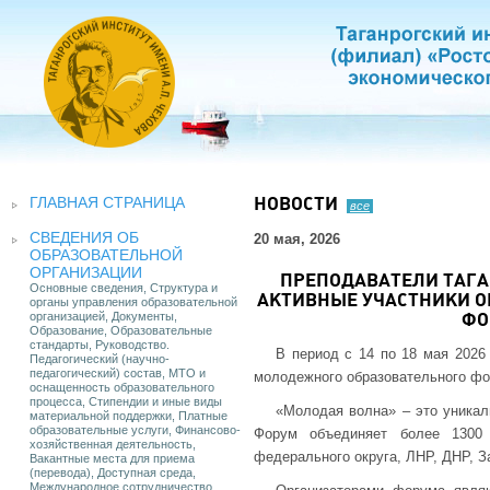
ГЛАВНАЯ СТРАНИЦА
НОВОСТИ
все
СВЕДЕНИЯ ОБ
20 мая, 2026
ОБРАЗОВАТЕЛЬНОЙ
ОРГАНИЗАЦИИ
ПРЕПОДАВАТЕЛИ ТАГАН
Основные сведения, Структура и
АКТИВНЫЕ УЧАСТНИКИ 
органы управления образовательной
организацией, Документы,
ФО
Образование, Образовательные
стандарты, Руководство.
В период с 14 по 18 мая 2026
Педагогический (научно-
педагогический) состав, МТО и
молодежного образовательного ф
оснащенность образовательного
процесса, Стипендии и иные виды
«Молодая волна» – это уникал
материальной поддержки, Платные
образовательные услуги, Финансово-
Форум объединяет более 1300 
хозяйственная деятельность,
федерального округа, ЛНР, ДНР, З
Вакантные места для приема
(перевода), Доступная среда,
Международное сотрудничество