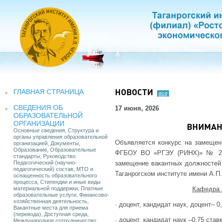
ГЛАВНАЯ СТРАНИЦА
НОВОСТИ
все
СВЕДЕНИЯ ОБ
17 июня, 2026
ОБРАЗОВАТЕЛЬНОЙ
ОРГАНИЗАЦИИ
ВНИМАНИ
Основные сведения, Структура и
органы управления образовательной
Объявляется конкурс на замещен
организацией, Документы,
Образование, Образовательные
ФГБОУ ВО «РГЭУ (РИНХ)» № 266/
стандарты, Руководство.
Педагогический (научно-
замещение вакантных должностей 
педагогический) состав, МТО и
Таганрогском институте имени А.
оснащенность образовательного
процесса, Стипендии и иные виды
материальной поддержки, Платные
Кафедра 
образовательные услуги, Финансово-
хозяйственная деятельность,
· доцент, кандидат наук, доцент– 0
Вакантные места для приема
(перевода), Доступная среда,
· доцент, кандидат наук –0,75 ставк
Международное сотрудничество