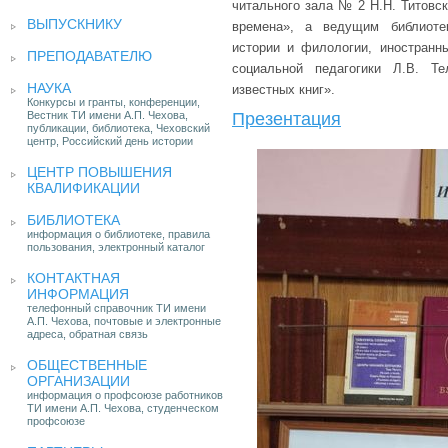
читального зала № 2 Н.Н. Титовс
ВЫПУСКНИКУ
времена», а ведущим библиоте
истории и филологии, иностранны
ПРЕПОДАВАТЕЛЮ
социальной педагогики Л.В. Т
НАУКА
известных книг».
Конкурсы и гранты, конференции,
Вестник ТИ имени А.П. Чехова,
Презентация
публикации, библиотека, Чеховский
центр, Российский день истории
ЦЕНТР ПОВЫШЕНИЯ
КВАЛИФИКАЦИИ
БИБЛИОТЕКА
информация о библиотеке, правила
пользования, электронный каталог
КОНТАКТНАЯ
ИНФОРМАЦИЯ
телефонный справочник ТИ имени
А.П. Чехова, почтовые и электронные
адреса, обратная связь
ОБЩЕСТВЕННЫЕ
ОРГАНИЗАЦИИ
информация о профсоюзе работников
ТИ имени А.П. Чехова, студенческом
профсоюзе