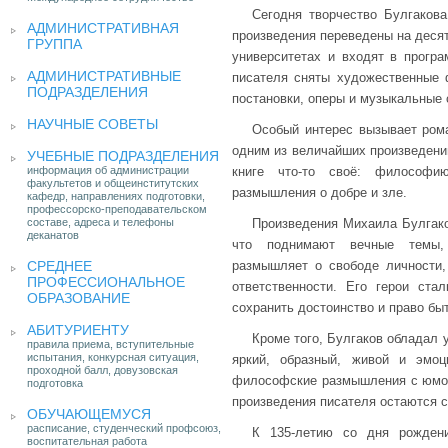
Сегодня творчество Булгакова
АДМИНИСТРАТИВНАЯ
произведения переведены на десят
ГРУППА
университетах и входят в прогр
АДМИНИСТРАТИВНЫЕ
писателя сняты художественные 
ПОДРАЗДЕЛЕНИЯ
постановки, оперы и музыкальные 
НАУЧНЫЕ СОВЕТЫ
Особый интерес вызывает рома
одним из величайших произведени
УЧЕБНЫЕ ПОДРАЗДЕЛЕНИЯ
информация об администрации
книге что-то своё: философи
факультетов и общеинститутских
размышления о добре и зле.
кафедр, направлениях подготовки,
профессорско-преподавательском
составе, адреса и телефоны
Произведения Михаила Булгако
деканатов
что поднимают вечные темы,
СРЕДНЕЕ
размышляет о свободе личности, 
ПРОФЕССИОНАЛЬНОЕ
ответственности. Его герои ст
ОБРАЗОВАНИЕ
сохранить достоинство и право быт
АБИТУРИЕНТУ
Кроме того, Булгаков обладал
правила приема, вступительные
испытания, конкурсная ситуация,
яркий, образный, живой и эмо
проходной балл, довузовская
философские размышления с юмор
подготовка
произведения писателя остаются 
ОБУЧАЮЩЕМУСЯ
расписание, студенческий профсоюз,
К 135-летию со дня рожден
воспитательная работа