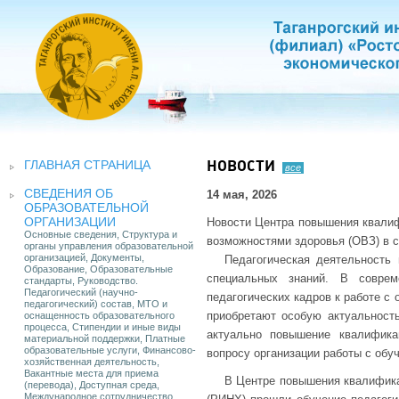
ГЛАВНАЯ СТРАНИЦА
НОВОСТИ
все
СВЕДЕНИЯ ОБ
14 мая, 2026
ОБРАЗОВАТЕЛЬНОЙ
ОРГАНИЗАЦИИ
Новости Центра повышения квалиф
Основные сведения, Структура и
возможностями здоровья (ОВЗ) в 
органы управления образовательной
организацией, Документы,
Педагогическая деятельность
Образование, Образовательные
специальных знаний. В соврем
стандарты, Руководство.
Педагогический (научно-
педагогических кадров к работе 
педагогический) состав, МТО и
приобретают особую актуальность
оснащенность образовательного
процесса, Стипендии и иные виды
актуально повышение квалифика
материальной поддержки, Платные
образовательные услуги, Финансово-
вопросу организации работы с об
хозяйственная деятельность,
Вакантные места для приема
В Центре повышения квалифика
(перевода), Доступная среда,
Международное сотрудничество