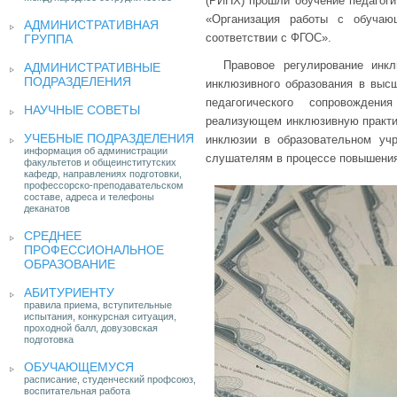
(РИНХ) прошли обучение педагоги
«Организация работы с обучаю
АДМИНИСТРАТИВНАЯ
соответствии с ФГОС».
ГРУППА
Правовое регулирование инкл
АДМИНИСТРАТИВНЫЕ
ПОДРАЗДЕЛЕНИЯ
инклюзивного образования в высш
педагогического сопровожден
НАУЧНЫЕ СОВЕТЫ
реализующем инклюзивную практик
УЧЕБНЫЕ ПОДРАЗДЕЛЕНИЯ
инклюзии в образовательном уч
информация об администрации
слушателям в процессе повышения
факультетов и общеинститутских
кафедр, направлениях подготовки,
профессорско-преподавательском
составе, адреса и телефоны
деканатов
СРЕДНЕЕ
ПРОФЕССИОНАЛЬНОЕ
ОБРАЗОВАНИЕ
АБИТУРИЕНТУ
правила приема, вступительные
испытания, конкурсная ситуация,
проходной балл, довузовская
подготовка
ОБУЧАЮЩЕМУСЯ
расписание, студенческий профсоюз,
воспитательная работа