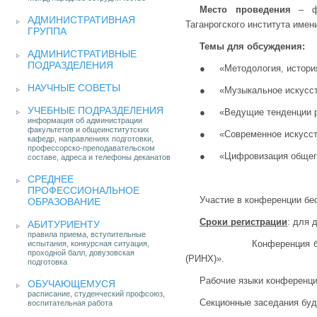
Место проведения
– фа
АДМИНИСТРАТИВНАЯ
Таганрогского института имен
ГРУППА
Темы для обсуждения:
АДМИНИСТРАТИВНЫЕ
ПОДРАЗДЕЛЕНИЯ
● «Методология, история 
НАУЧНЫЕ СОВЕТЫ
● «Музыкальное искусство
УЧЕБНЫЕ ПОДРАЗДЕЛЕНИЯ
● «Ведущие тенденции раз
информация об администрации
факультетов и общеинститутских
● «Современное искусств
кафедр, направлениях подготовки,
профессорско-преподавательском
● «Цифровизация общего,
составе, адреса и телефоны деканатов
СРЕДНЕЕ
ПРОФЕССИОНАЛЬНОЕ
Участие в конференции бе
ОБРАЗОВАНИЕ
Сроки регистрации
: для 
АБИТУРИЕНТУ
правила приема, вступительные
Конференция будет тра
испытания, конкурсная ситуация,
проходной балл, довузовская
(РИНХ)».
подготовка
Рабочие языки конференци
ОБУЧАЮЩЕМУСЯ
расписание, студенческий профсоюз,
Секционные заседания бу
воспитательная работа