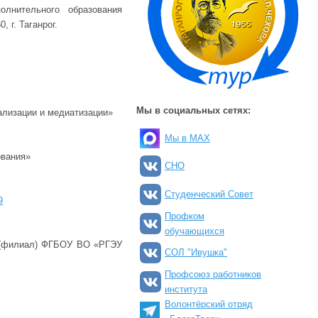
лнительного образования
 г. Таганрог.
Мы в социальных сетях:
ализации и медиатизации»
Мы в MAX
ования»
СНО
Студенческий Совет
9
Профком
обучающихся
(филиал) ФГБОУ ВО «РГЭУ
СОЛ "Ивушка"
Профсоюз работников
института
Волонтёрский отряд