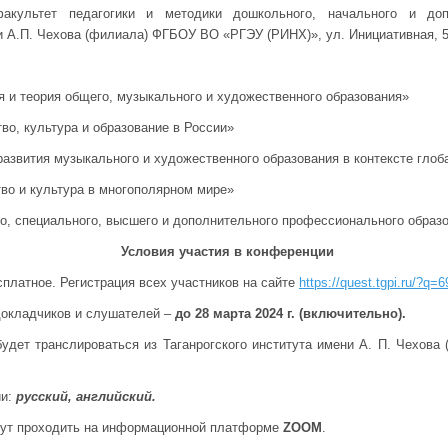
культет педагогики и методики дошкольного, начального и допо
и А.П. Чехова (филиала) ФГБОУ ВО «РГЭУ (РИНХ)», ул. Инициативная, 50,
и теория общего, музыкального и художественного образования»
, культура и образование в России»
вития музыкального и художественного образования в контексте глоб
о и культура в многополярном мире»
 специального, высшего и дополнительного профессионального образ
Условия участия в конференции
сплатное. Регистрация всех участников на сайте
https://quest.tgpi.ru/?q=6
докладчиков и слушателей –
до 28 марта 2024 г. (включительно).
нслироваться из Таганрогского института имени А. П. Чехова 
и:
русский, английский.
дут проходить на информационной платформе
ZOOM
.