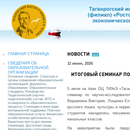
ГЛАВНАЯ СТРАНИЦА
НОВОСТИ
все
СВЕДЕНИЯ ОБ
11 июня, 2026
ОБРАЗОВАТЕЛЬНОЙ
ОРГАНИЗАЦИИ
ИТОГОВЫЙ СЕМИНАР ПО
Основные сведения, Структура и
органы управления образовательной
организацией, Документы,
Образование, Образовательные
5 июня на базе ОЦ ТИУиЭ «Таган
стандарты, Руководство.
семинар по научно-исследовате
Педагогический (научно-
педагогический) состав, МТО и
Вершинина Виктория, Лощенко Ел
оснащенность образовательного
процесса, Стипендии и иные виды
русского языка, культуры и корр
материальной поддержки, Платные
студентов находились письмен
образовательные услуги, Финансово-
хозяйственная деятельность,
начальных классов.
Вакантные места для приема
(перевода), Доступная среда,
На мероприятии были предс
Международное сотрудничество