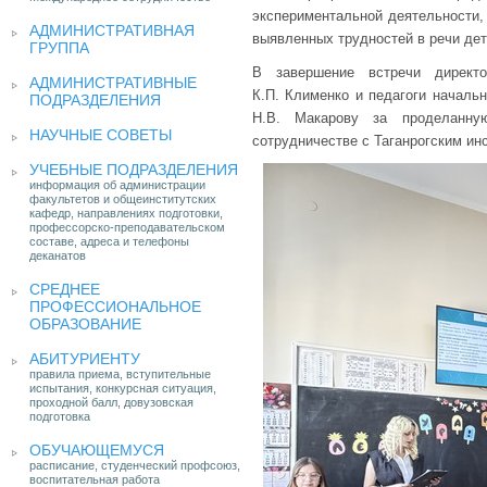
экспериментальной деятельности,
АДМИНИСТРАТИВНАЯ
выявленных трудностей в речи дет
ГРУППА
В завершение встречи директ
АДМИНИСТРАТИВНЫЕ
К.П. Клименко и педагоги началь
ПОДРАЗДЕЛЕНИЯ
Н.В. Макарову за проделанн
НАУЧНЫЕ СОВЕТЫ
сотрудничестве с Таганрогским ин
УЧЕБНЫЕ ПОДРАЗДЕЛЕНИЯ
информация об администрации
факультетов и общеинститутских
кафедр, направлениях подготовки,
профессорско-преподавательском
составе, адреса и телефоны
деканатов
СРЕДНЕЕ
ПРОФЕССИОНАЛЬНОЕ
ОБРАЗОВАНИЕ
АБИТУРИЕНТУ
правила приема, вступительные
испытания, конкурсная ситуация,
проходной балл, довузовская
подготовка
ОБУЧАЮЩЕМУСЯ
расписание, студенческий профсоюз,
воспитательная работа