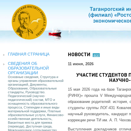
ГЛАВНАЯ СТРАНИЦА
НОВОСТИ
все
СВЕДЕНИЯ ОБ
11 июня, 2026
ОБРАЗОВАТЕЛЬНОЙ
ОРГАНИЗАЦИИ
УЧАСТИЕ СТУДЕНТОВ
Основные сведения, Структура и
НАУЧНО
органы управления образовательной
организацией, Документы,
Образование, Образовательные
15 мая 2026 года на базе Таганр
стандарты, Руководство.
(РИНХ)» прошла V Международная
Педагогический (научно-
педагогический) состав, МТО и
образование родителей: история, 
оснащенность образовательного
процесса, Стипендии и иные виды
студенты группы ЛОГ-431 Ковалев
материальной поддержки, Платные
научный руководитель, кандидат п
образовательные услуги, Финансово-
хозяйственная деятельность,
коррекции речи ТИ им. А. П. Чехо
Вакантные места для приема
(перевода), Доступная среда,
Выступления докладчиков отлича
Международное сотрудничество